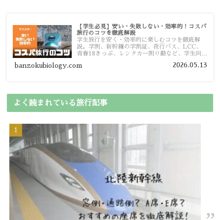
【学生必見】安い・失敗しない・効率的！コスパ
旅行のコツを徹底解説
学生旅行を安く・効率的に楽しむコツを徹底解
説。学割、新幹線の学割証、夜行バス、LCC、
青春18きっぷ、レンタカー割り勘など、学生向け
の節約旅行術を詳しく紹介します。
2026.05.13
banzokubiology.com
よく読まれている旅行記事