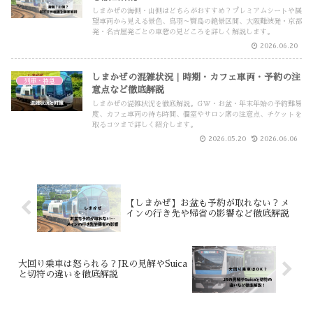
しまかぜの海側・山側はどちらがおすすめ？プレミアムシートや展
望車両から見える景色、鳥羽～賢島の絶景区間、大阪難波発・京都
発・名古屋発ごとの車窓の見どころを詳しく解説します。
2026.06.20
しまかぜの混雑状況｜時期・カフェ車両・予約の注
列車・特急
意点など徹底解説
しまかぜの混雑状況を徹底解説。GW・お盆・年末年始の予約難易
度、カフェ車両の待ち時間、個室やサロン席の注意点、チケットを
取るコツまで詳しく紹介します。
2026.05.20
2026.06.06
【しまかぜ】お盆も予約が取れない？メ
インの行き先や帰省の影響など徹底解説
大回り乗車は怒られる？JRの見解やSuica
と切符の違いを徹底解説