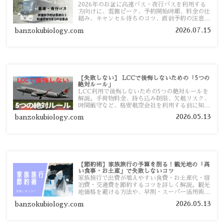
2026年のお盆に高速バス・夜行バスを利用する
方向けに、混雑ピーク、予約開始時期、料金の仕
組み、キャンセル待ちのコツ、直前予約の注意点
まで詳しく解説します。
2026.07.15
banzokubiology.com
【失敗しない】 LCCで後悔しないための「5つの
絶対ルール」
LCC利用で後悔しないための5つの絶対ルールを
解説。手荷物料金、持ち込み制限、欠航リスク、
時間厳守など、格安航空会社を利用する前に知っ
ておきたい注意点を旅行者向けに詳しく紹介しま
2026.05.13
banzokubiology.com
す。
【節約術】家族旅行の予算を削る！観光地の「高
い食事・お土産」で失敗しないコツ
家族旅行で出費が増えやすい食費・お土産代・宿
泊費・交通費を節約するコツを詳しく解説。観光
地価格を避ける方法や、早割・スーパー活用術、
予算管理のポイントを紹介します。
2026.05.13
banzokubiology.com