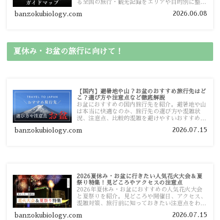
る全国の旅行・観光記録をエリアや目的別に整理
しました。あなたが行きたい場所の情報を、この
2026.06.08
banzokubiology.com
ガイドマップからスムーズに見つけていただけま
す。
夏休み・お盆の旅行に向けて！
【国内】避暑地や山？お盆のおすすめ旅行先はど
こ？選び方や注意点など徹底解説
お盆におすすめの国内旅行先を紹介。避暑地や山
は本当に快適なのか、旅行先の選び方や混雑状
況、注意点、比較的混雑を避けやすいおすすめス
ポットまで旅行前に役立つ情報を詳しく解説しま
2026.07.15
banzokubiology.com
す。
2026夏休み・お盆に行きたい人気花火大会＆夏
祭り特集！見どころやアクセスの注意点
2026年夏休み・お盆におすすめの人気花火大会
と夏祭りを紹介。見どころや開催日、アクセス、
混雑対策、旅行前に知っておきたい注意点をわか
りやすく解説します。
2026.07.15
banzokubiology.com