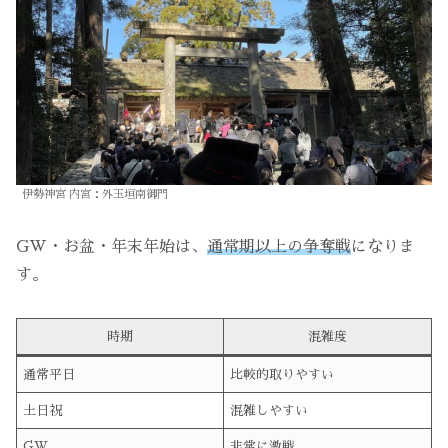
伊勢神宮 内宮：外玉垣南御門
GW・お盆・年末年始は、
通常期以上の争奪戦
になりま
す。
時期
混雑度
通常平日
比較的取りやすい
土日祝
混雑しやすい
GW
非常に激戦