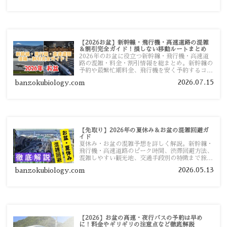
【2026お盆】新幹線・飛行機・高速道路の混雑
＆割引完全ガイド！損しない移動ルートまとめ
2026年のお盆に役立つ新幹線・飛行機・高速道
路の混雑・料金・割引情報を総まとめ。新幹線の
予約や最繁忙期料金、飛行機を安く予約するコ
ツ、高速道路の休日割引・深夜割引まで、損しな
2026.07.15
banzokubiology.com
い移動方法を分かりやすく解説します。
【先取り】2026年の夏休み＆お盆の混雑回避ガ
イド
夏休み・お盆の混雑予想を詳しく解説。新幹線・
飛行機・高速道路のピーク時間、渋滞回避方法、
混雑しやすい観光地、交通手段別の特徴まで旅行
者向けに分かりやすく紹介します。
2026.05.13
banzokubiology.com
【2026】お盆の高速・夜行バスの予約は早め
に！料金やギリギリの注意点など徹底解説