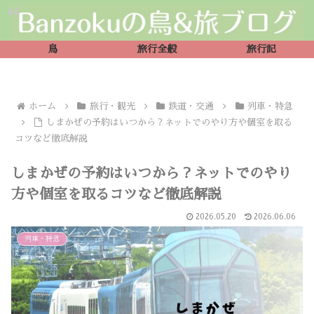
鳥
旅行全般
旅行記
ホーム
旅行・観光
鉄道・交通
列車・特急
しまかぜの予約はいつから？ネットでのやり方や個室を取る
コツなど徹底解説
しまかぜの予約はいつから？ネットでのやり
方や個室を取るコツなど徹底解説
2026.05.20
2026.06.06
列車・特急