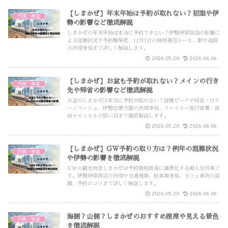
【しまかぜ】年末年始は予約が取れない？初詣や伊
列車・特急
勢の影響など徹底解説
しまかぜの年末年始は本当に予約できない？伊勢神宮初詣の影響に
よる混雑状況や予約難易度、12月1日の特別発売ルール、駅や道路
の渋滞事情まで詳しく解説します。
2026.05.20
2026.06.06
【しまかぜ】お盆も予約が取れない？メインの行き
列車・特急
先や帰省の影響など徹底解説
お盆のしまかぜは本当に予約が取れない？混雑ピークや帰省・Uタ
ーンラッシュ、伊勢志摩方面の渋滞事情、ファミリー旅行需要、直
前キャンセルの狙い目まで徹底解説します。
2026.05.20
2026.06.06
【しまかぜ】GW予約の取り方は？例年の混雑状況
列車・特急
や伊勢の影響を徹底解説
GWの観光特急しまかぜは予約開始直後に満席化する超人気列車で
す。伊勢神宮周辺の渋滞や交通規制、駐車場事情、カフェ車両の混
雑、予約のコツまで詳しく解説します。
2026.05.20
2026.06.06
海側？山側？しまかぜのおすすめ座席や見える景色
列車・特急
を徹底解説