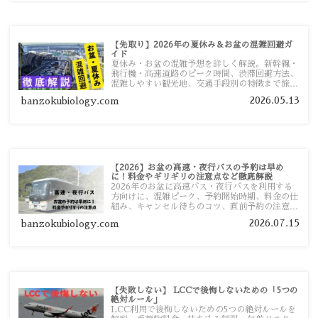
【先取り】2026年の夏休み＆お盆の混雑回避ガ
イド
夏休み・お盆の混雑予想を詳しく解説。新幹線・
飛行機・高速道路のピーク時間、渋滞回避方法、
混雑しやすい観光地、交通手段別の特徴まで旅行
者向けに分かりやすく紹介します。
2026.05.13
banzokubiology.com
【2026】お盆の高速・夜行バスの予約は早め
に！料金やギリギリの注意点など徹底解説
2026年のお盆に高速バス・夜行バスを利用する
方向けに、混雑ピーク、予約開始時期、料金の仕
組み、キャンセル待ちのコツ、直前予約の注意点
まで詳しく解説します。
2026.07.15
banzokubiology.com
【失敗しない】 LCCで後悔しないための「5つの
絶対ルール」
LCC利用で後悔しないための5つの絶対ルールを