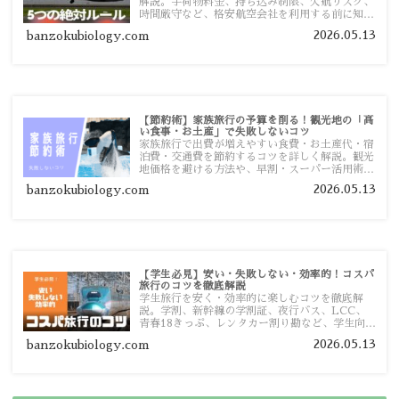
解説。手荷物料金、持ち込み制限、欠航リスク、
時間厳守など、格安航空会社を利用する前に知っ
ておきたい注意点を旅行者向けに詳しく紹介しま
2026.05.13
banzokubiology.com
す。
【節約術】家族旅行の予算を削る！観光地の「高
い食事・お土産」で失敗しないコツ
家族旅行で出費が増えやすい食費・お土産代・宿
泊費・交通費を節約するコツを詳しく解説。観光
地価格を避ける方法や、早割・スーパー活用術、
予算管理のポイントを紹介します。
2026.05.13
banzokubiology.com
【学生必見】安い・失敗しない・効率的！コスパ
旅行のコツを徹底解説
学生旅行を安く・効率的に楽しむコツを徹底解
説。学割、新幹線の学割証、夜行バス、LCC、
青春18きっぷ、レンタカー割り勘など、学生向け
の節約旅行術を詳しく紹介します。
2026.05.13
banzokubiology.com