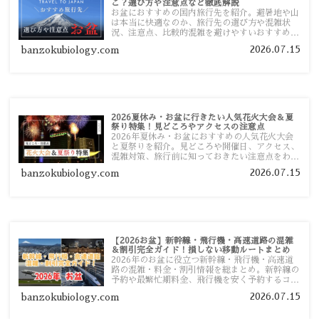
こ？選び方や注意点など徹底解説
お盆におすすめの国内旅行先を紹介。避暑地や山
は本当に快適なのか、旅行先の選び方や混雑状
況、注意点、比較的混雑を避けやすいおすすめス
ポットまで旅行前に役立つ情報を詳しく解説しま
2026.07.15
banzokubiology.com
す。
2026夏休み・お盆に行きたい人気花火大会＆夏
祭り特集！見どころやアクセスの注意点
2026年夏休み・お盆におすすめの人気花火大会
と夏祭りを紹介。見どころや開催日、アクセス、
混雑対策、旅行前に知っておきたい注意点をわか
りやすく解説します。
2026.07.15
banzokubiology.com
【2026お盆】新幹線・飛行機・高速道路の混雑
＆割引完全ガイド！損しない移動ルートまとめ
2026年のお盆に役立つ新幹線・飛行機・高速道
路の混雑・料金・割引情報を総まとめ。新幹線の
予約や最繁忙期料金、飛行機を安く予約するコ
ツ、高速道路の休日割引・深夜割引まで、損しな
2026.07.15
banzokubiology.com
い移動方法を分かりやすく解説します。