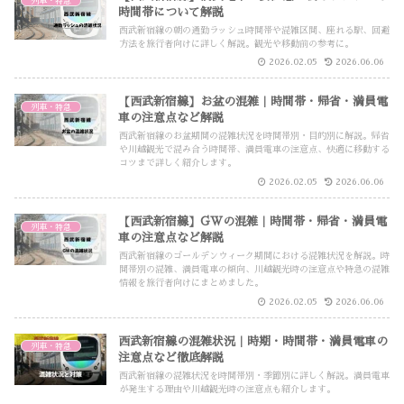
列車・特急
時間帯について解説
西武新宿線の朝の通勤ラッシュ時間帯や混雑区間、座れる駅、回避
方法を旅行者向けに詳しく解説。観光や移動前の参考に。
2026.02.05
2026.06.06
【西武新宿線】お盆の混雑｜時間帯・帰省・満員電
列車・特急
車の注意点など解説
西武新宿線のお盆期間の混雑状況を時間帯別・目的別に解説。帰省
や川越観光で混み合う時間帯、満員電車の注意点、快適に移動する
コツまで詳しく紹介します。
2026.02.05
2026.06.06
【西武新宿線】GWの混雑｜時間帯・帰省・満員電
列車・特急
車の注意点など解説
西武新宿線のゴールデンウィーク期間における混雑状況を解説。時
間帯別の混雑、満員電車の傾向、川越観光時の注意点や特急の混雑
情報を旅行者向けにまとめました。
2026.02.05
2026.06.06
西武新宿線の混雑状況｜時期・時間帯・満員電車の
列車・特急
注意点など徹底解説
西武新宿線の混雑状況を時間帯別・季節別に詳しく解説。満員電車
が発生する理由や川越観光時の注意点も紹介します。