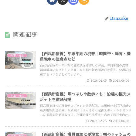
Banzoku
関連記事
【西武新宿線】年末年始の混雑｜時間帯・帰省・満
列車・特急
員電車の注意点など
西武新宿線の年末年始の混雑状況を詳しく解説。時間帯別の混雑、
満員電車になりやすい区間、本川越や新宿周辺の注意点、快適に移
動するコツをまとめています。
2026.02.05
2026.06.06
【西武新宿線】暇つぶしや散歩にも！沿線の観光ス
列車・特急
ポットを徹底解説
西武新宿線の沿線観光スポットを徹底解説。本川越の小江戸川越や
所沢航空記念公園、西武園ゆうえんちなど定番スポットから暇つぶ
しに最適な商業施設まで、所要時間や注意点も含めて旅行者向けに
詳しく紹介します。
2026.02.28
2026.06.06
【西武新宿線】満員電車に要注意！朝のラッシュの