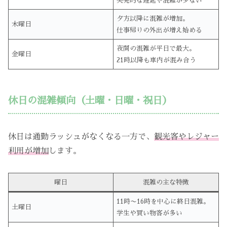
突発的な遅延や混雑が少ない
夕方以降に混雑が増加。
木曜日
仕事帰りの外出が増え始める
夜間の混雑が平日で最大。
金曜日
21時以降も車内が混み合う
休日の混雑傾向（土曜・日曜・祝日）
休日は通勤ラッシュがなくなる一方で、
観光客やレジャー
利用が増加
します。
曜日
混雑の主な特徴
11時〜16時を中心に終日混雑。
土曜日
学生や買い物客が多い