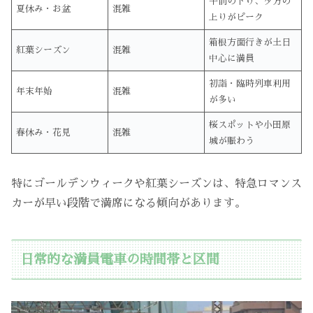
午前の下り、夕方の
夏休み・お盆
混雑
上りがピーク
箱根方面行きが土日
紅葉シーズン
混雑
中心に満員
初詣・臨時列車利用
年末年始
混雑
が多い
桜スポットや小田原
春休み・花見
混雑
城が賑わう
特にゴールデンウィークや紅葉シーズンは、特急ロマンス
カーが早い段階で満席になる傾向があります。
日常的な満員電車の時間帯と区間