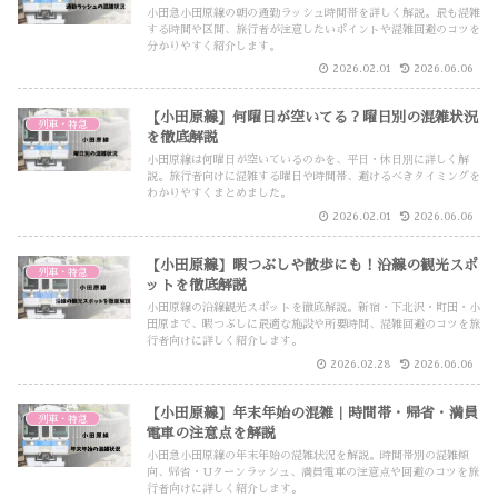
小田急小田原線の朝の通勤ラッシュ時間帯を詳しく解説。最も混雑
する時間や区間、旅行者が注意したいポイントや混雑回避のコツを
分かりやすく紹介します。
2026.02.01
2026.06.06
【小田原線】何曜日が空いてる？曜日別の混雑状況
列車・特急
を徹底解説
小田原線は何曜日が空いているのかを、平日・休日別に詳しく解
説。旅行者向けに混雑する曜日や時間帯、避けるべきタイミングを
わかりやすくまとめました。
2026.02.01
2026.06.06
【小田原線】暇つぶしや散歩にも！沿線の観光スポ
列車・特急
ットを徹底解説
小田原線の沿線観光スポットを徹底解説。新宿・下北沢・町田・小
田原まで、暇つぶしに最適な施設や所要時間、混雑回避のコツを旅
行者向けに詳しく紹介します。
2026.02.28
2026.06.06
【小田原線】年末年始の混雑｜時間帯・帰省・満員
列車・特急
電車の注意点を解説
小田急小田原線の年末年始の混雑状況を解説。時間帯別の混雑傾
向、帰省・Uターンラッシュ、満員電車の注意点や回避のコツを旅
行者向けに詳しく紹介します。