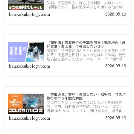
解説。手荷物料金、持ち込み制限、欠航リスク、
時間厳守など、格安航空会社を利用する前に知っ
ておきたい注意点を旅行者向けに詳しく紹介しま
2026.05.13
banzokubiology.com
す。
【節約術】家族旅行の予算を削る！観光地の「高
い食事・お土産」で失敗しないコツ
家族旅行で出費が増えやすい食費・お土産代・宿
泊費・交通費を節約するコツを詳しく解説。観光
地価格を避ける方法や、早割・スーパー活用術、
予算管理のポイントを紹介します。
2026.05.13
banzokubiology.com
【学生必見】安い・失敗しない・効率的！コスパ
旅行のコツを徹底解説
学生旅行を安く・効率的に楽しむコツを徹底解
説。学割、新幹線の学割証、夜行バス、LCC、
青春18きっぷ、レンタカー割り勘など、学生向け
の節約旅行術を詳しく紹介します。
2026.05.13
banzokubiology.com