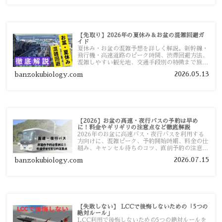
【先取り】2026年の夏休み＆お盆の混雑回避ガ
イド
夏休み・お盆の混雑予想を詳しく解説。新幹線・
飛行機・高速道路のピーク時間、渋滞回避方法、
混雑しやすい観光地、交通手段別の特徴まで旅行
者向けに分かりやすく紹介します。
2026.05.13
banzokubiology.com
【2026】お盆の高速・夜行バスの予約は早め
に！料金やギリギリの注意点など徹底解説
2026年のお盆に高速バス・夜行バスを利用する
方向けに、混雑ピーク、予約開始時期、料金の仕
組み、キャンセル待ちのコツ、直前予約の注意点
まで詳しく解説します。
2026.07.15
banzokubiology.com
【失敗しない】 LCCで後悔しないための「5つの
絶対ルール」
LCC利用で後悔しないための5つの絶対ルールを