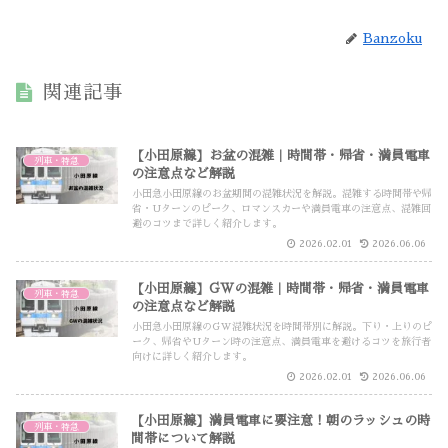
Banzoku
関連記事
【小田原線】お盆の混雑｜時間帯・帰省・満員電車
列車・特急
の注意点など解説
小田急小田原線のお盆期間の混雑状況を解説。混雑する時間帯や帰
省・Uターンのピーク、ロマンスカーや満員電車の注意点、混雑回
避のコツまで詳しく紹介します。
2026.02.01
2026.06.06
【小田原線】GWの混雑｜時間帯・帰省・満員電車
列車・特急
の注意点など解説
小田急小田原線のGW混雑状況を時間帯別に解説。下り・上りのピ
ーク、帰省やUターン時の注意点、満員電車を避けるコツを旅行者
向けに詳しく紹介します。
2026.02.01
2026.06.06
【小田原線】満員電車に要注意！朝のラッシュの時
列車・特急
間帯について解説