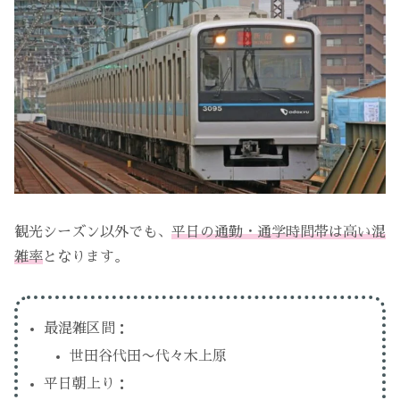
観光シーズン以外でも、
平日の通勤・通学時間帯は高い混
雑率
となります。
最混雑区間：
世田谷代田〜代々木上原
平日朝上り：