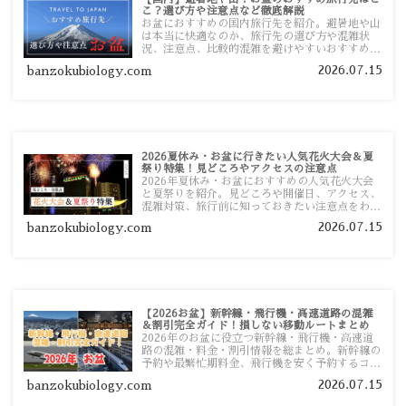
こ？選び方や注意点など徹底解説
お盆におすすめの国内旅行先を紹介。避暑地や山
は本当に快適なのか、旅行先の選び方や混雑状
況、注意点、比較的混雑を避けやすいおすすめス
ポットまで旅行前に役立つ情報を詳しく解説しま
2026.07.15
banzokubiology.com
す。
2026夏休み・お盆に行きたい人気花火大会＆夏
祭り特集！見どころやアクセスの注意点
2026年夏休み・お盆におすすめの人気花火大会
と夏祭りを紹介。見どころや開催日、アクセス、
混雑対策、旅行前に知っておきたい注意点をわか
りやすく解説します。
2026.07.15
banzokubiology.com
【2026お盆】新幹線・飛行機・高速道路の混雑
＆割引完全ガイド！損しない移動ルートまとめ
2026年のお盆に役立つ新幹線・飛行機・高速道
路の混雑・料金・割引情報を総まとめ。新幹線の
予約や最繁忙期料金、飛行機を安く予約するコ
ツ、高速道路の休日割引・深夜割引まで、損しな
2026.07.15
banzokubiology.com
い移動方法を分かりやすく解説します。