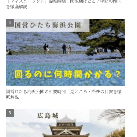
【ディズニーランド】混雑時期・閑散期はどこ？年間の傾向
を徹底解説
国営ひたち海浜公園の所要時間｜見どころ・滞在の目安を徹
底解説