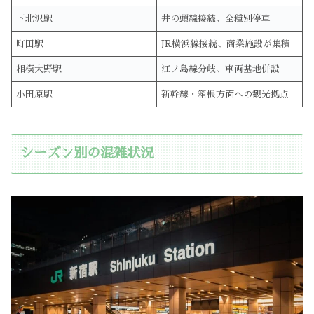
下北沢駅
井の頭線接続、全種別停車
町田駅
JR横浜線接続、商業施設が集積
相模大野駅
江ノ島線分岐、車両基地併設
小田原駅
新幹線・箱根方面への観光拠点
シーズン別の混雑状況