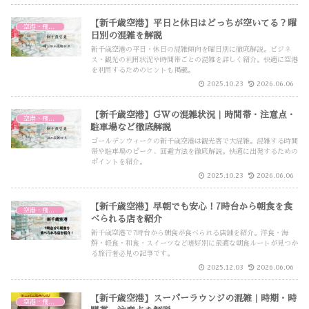
【新千歳空港】平日と休日はどっちが空いてる？曜
空港・飛行機
日別の混雑を解説
新千歳空港の平日・休日の混雑傾向を曜日別に徹底解説。ビジネ
ス・観光の利用状況や時間帯ごとの混雑を詳しく紹介。快適に空港
を利用するためのヒントも掲載。
2025.10.23
2026.06.06
【新千歳空港】GWの混雑状況｜時間帯・注意点・
空港・飛行機
駐車場など徹底解説
ゴールデンウィークの新千歳空港は観光客で大混雑。混雑する時間
帯や駐車場のピーク、回避方法を徹底解説。快適に出発するための
ポイントを紹介。
2025.10.23
2026.06.06
【新千歳空港】早朝でも安心！7時台から朝食を食
空港・飛行機
べられる店を紹介
新千歳空港で7時台から朝食が食べられる店舗を紹介。洋食・海
鮮・軽食・和食・スイーツなど嗜好別に最適な朝食ルートが見つか
る旅行者必見の記事です。
2025.12.03
2026.06.06
【新千歳空港】スーパーラウンジの混雑｜時期・時
空港・飛行機