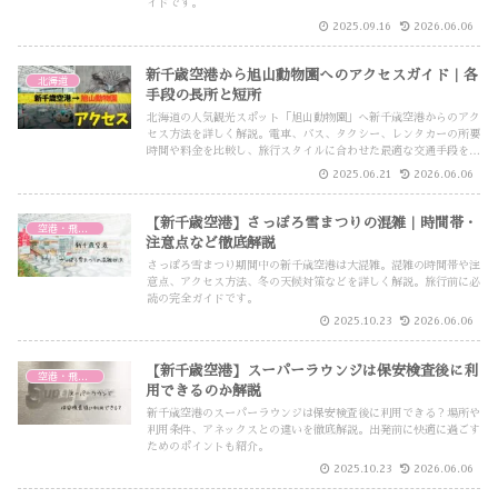
イドです。
2025.09.16
2026.06.06
新千歳空港から旭山動物園へのアクセスガイド｜各
北海道
手段の長所と短所
北海道の人気観光スポット「旭山動物園」へ新千歳空港からのアク
セス方法を詳しく解説。電車、バス、タクシー、レンタカーの所要
時間や料金を比較し、旅行スタイルに合わせた最適な交通手段を紹
介します。
2025.06.21
2026.06.06
【新千歳空港】さっぽろ雪まつりの混雑｜時間帯・
空港・飛行機
注意点など徹底解説
さっぽろ雪まつり期間中の新千歳空港は大混雑。混雑の時間帯や注
意点、アクセス方法、冬の天候対策などを詳しく解説。旅行前に必
読の完全ガイドです。
2025.10.23
2026.06.06
【新千歳空港】スーパーラウンジは保安検査後に利
空港・飛行機
用できるのか解説
新千歳空港のスーパーラウンジは保安検査後に利用できる？場所や
利用条件、アネックスとの違いを徹底解説。出発前に快適に過ごす
ためのポイントも紹介。
2025.10.23
2026.06.06