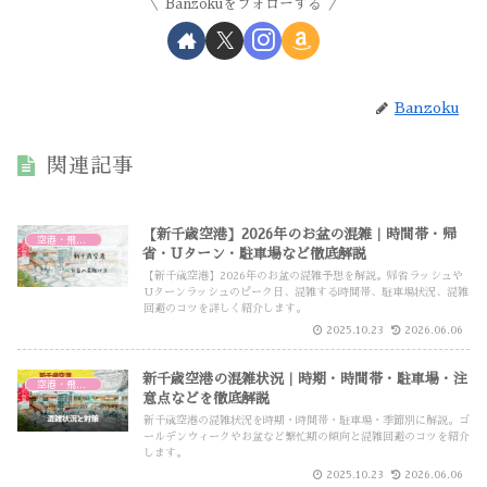
Banzokuをフォローする
Banzoku
関連記事
【新千歳空港】2026年のお盆の混雑｜時間帯・帰
空港・飛行機
省・Uターン・駐車場など徹底解説
【新千歳空港】2026年のお盆の混雑予想を解説。帰省ラッシュや
Uターンラッシュのピーク日、混雑する時間帯、駐車場状況、混雑
回避のコツを詳しく紹介します。
2025.10.23
2026.06.06
新千歳空港の混雑状況｜時期・時間帯・駐車場・注
空港・飛行機
意点などを徹底解説
新千歳空港の混雑状況を時期・時間帯・駐車場・季節別に解説。ゴ
ールデンウィークやお盆など繁忙期の傾向と混雑回避のコツを紹介
します。
2025.10.23
2026.06.06