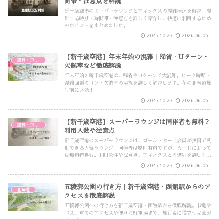
間帯・注意点を解説
新千歳空港のスーパーラウンジとアネックスの混雑状況を解説。混
雑する時期・時間帯・注意点を詳しく紹介し、快適に利用するため
のポイントをまとめました。
2025.10.23
2026.06.06
【新千歳空港】年末年始の混雑｜帰省・Uターン・
空港・飛行機
欠航率など徹底解説
年末年始の新千歳空港は、帰省やUターンで大混雑。ピーク時期・
混雑回避のコツ・欠航率の実態を詳しく解説します。冬の北海道旅
行前に必読！
2025.10.23
2026.06.06
【新千歳空港】スーパーラウンジは同伴者も無料？
空港・飛行機
利用人数や注意点
新千歳空港のスーパーラウンジは、ゴールドカード会員が無料で利
用できる人気ラウンジ。同伴者は原則有料ですが、カードによって
は無料特典も。利用条件や注意点、アネックスとの違いを詳しく解
説します。
2025.10.23
2026.06.06
五稜郭公園の行き方｜新千歳空港・函館駅からのア
北海道
クセスを徹底解説
五稜郭公園への行き方を新千歳空港・函館駅から徹底解説。市電や
バス、車でのアクセスや便利な駐車場まで、旅行客に役立つ完全ガ