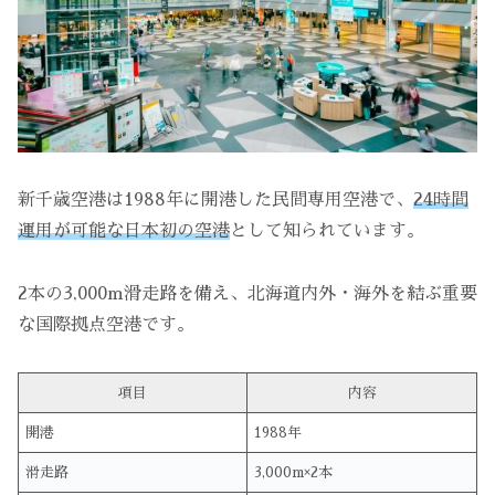
新千歳空港は1988年に開港した民間専用空港で、
24時間
運用が可能な日本初の空港
として知られています。
2本の3,000m滑走路を備え、北海道内外・海外を結ぶ重要
な国際拠点空港です。
項目
内容
開港
1988年
滑走路
3,000m×2本