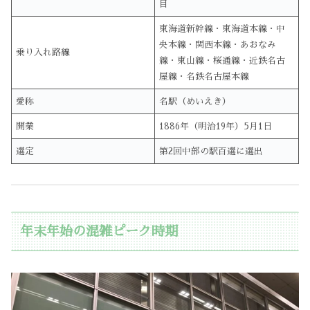
目
東海道新幹線・東海道本線・中
央本線・関西本線・あおなみ
乗り入れ路線
線・東山線・桜通線・近鉄名古
屋線・名鉄名古屋本線
愛称
名駅（めいえき）
開業
1886年（明治19年）5月1日
選定
第2回中部の駅百選に選出
年末年始の混雑ピーク時期