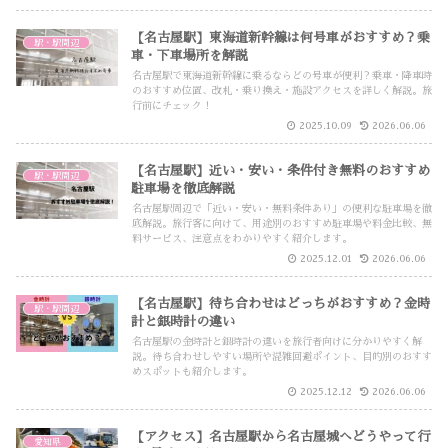
【名古屋駅】東海道新幹線は何号車がおすすめ？乗
駅・駅周辺
車・下車場所を解説
名古屋駅で東海道新幹線に乗るならどの号車が便利？乗車・降車時
のおすすめ位置、改札・乗り換え・施設アクセスを詳しく解説。旅
行前にチェック！
2025.10.09
2026.06.06
【名古屋駅】近い・安い・条件付き無料のおすすめ
駅・駅周辺
駐車場を徹底解説
名古屋駅周辺で「近い・安い・無料条件あり」の便利な駐車場を徹
底解説。旅行客に向けて、用途別のおすすめ駐車場や料金比較、無
料サービス、注意点をわかりやすく紹介します。
2025.12.01
2026.06.06
【名古屋駅】待ち合わせはどっちがおすすめ？金時
駅・駅周辺
計と銀時計の違い
名古屋駅の金時計と銀時計の違いを旅行者向けに分かりやすく解
説。待ち合わせしやすい場所や混雑回避ポイント、目的別のおすす
めスポットも紹介します。
2025.12.12
2026.06.06
【アクセス】名古屋駅から名古屋城へどうやって行
愛知県