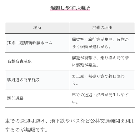
混雑しやすい場所
場所
混雑の理由
帰省客・旅行客が集中。荷物が
JR名古屋駅新幹線ホーム
多く移動が遅れがち。
構造が複雑で、乗り換え時間帯
名鉄名古屋駅
に混雑が発生。
お土産・初売り客で終日賑わ
駅周辺の商業施設
う。
車での送迎・渋滞が発生しやす
駅前道路
い。
車での送迎は避け、地下鉄やバスなど公共交通機関を利用
するのが無難です。