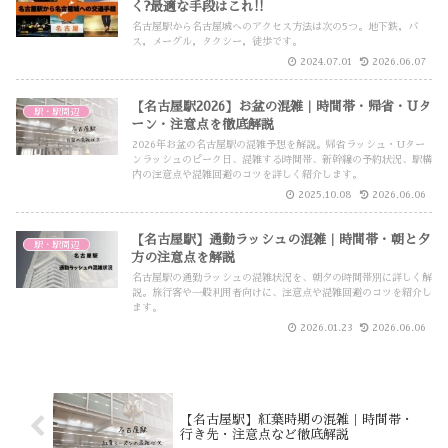
く?最適な手段はこれ!!
名古屋駅から名古屋城へのアクセス方法は次の5つ。地下鉄，バ
ス，メーグル，タクシー，徒歩です。
2024.07.01
2026.06.07
【名古屋駅2026】お盆の混雑｜時間帯・帰省・Uタ
駅・駅周辺
ーン・注意点を徹底解説
2026年お盆の名古屋駅の混雑予想を解説。帰省ラッシュ・Uター
ンラッシュのピーク日、混雑する時間帯、新幹線の予約状況、駅構
内の注意点や混雑回避のコツを詳しく紹介します。
2025.10.08
2026.06.06
【名古屋駅】通勤ラッシュの混雑｜時間帯・朝と夕
駅・駅周辺
方の注意点を解説
名古屋駅の通勤ラッシュの混雑状況を、朝夕の時間帯別に詳しく解
説。旅行客や一般利用者向けに、注意点や混雑回避のコツを紹介し
ます。
2026.01.23
2026.06.06
【名古屋駅】紅葉時期の混雑｜時間帯・
行き先・注意点など徹底解説