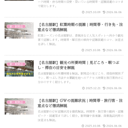
ーク時間・待ち時間の目安・空いている時間帯・混雑回避のコツま
で紹介します。
2025.10.09
2026.06.06
【名古屋駅】紅葉時期の混雑｜時間帯・行き先・注
駅・駅周辺
意点など徹底解説
紅葉シーズンの名古屋駅は、香嵐渓など人気スポットへ向かう観光
客で混雑します。時間帯・曜日別の傾向や混雑回避のコツ、注意点
を詳しく解説。
2025.10.08
2026.06.06
【名古屋駅】観光の所要時間｜見どころ・暇つぶ
駅・駅周辺
し・滞在の目安を解説
名古屋駅観光の所要時間を解説。駅周辺の見どころ、滞在時間別プ
ラン、暇つぶし方法や主要観光地へのアクセス時間を旅行客向けに
分かりやすく紹介します。
2025.12.21
2026.06.06
【名古屋駅】GWの混雑状況｜時間帯・旅行客・注
駅・駅周辺
意点など徹底解説
名古屋駅のGW混雑状況を徹底解説。時間帯・旅行客の動向・混雑
ピーク・回避策まで詳しく紹介。新幹線や在来線、商業施設利用の
注意点も解説。
2025.10.08
2026.06.06