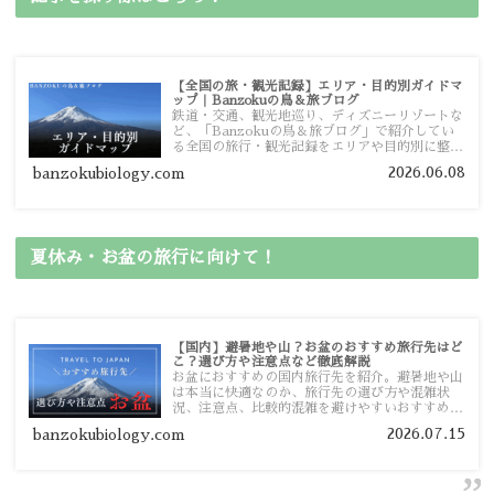
【全国の旅・観光記録】エリア・目的別ガイドマ
ップ｜Banzokuの鳥＆旅ブログ
鉄道・交通、観光地巡り、ディズニーリゾートな
ど、「Banzokuの鳥＆旅ブログ」で紹介してい
る全国の旅行・観光記録をエリアや目的別に整理
しました。あなたが行きたい場所の情報を、この
2026.06.08
banzokubiology.com
ガイドマップからスムーズに見つけていただけま
す。
夏休み・お盆の旅行に向けて！
【国内】避暑地や山？お盆のおすすめ旅行先はど
こ？選び方や注意点など徹底解説
お盆におすすめの国内旅行先を紹介。避暑地や山
は本当に快適なのか、旅行先の選び方や混雑状
況、注意点、比較的混雑を避けやすいおすすめス
ポットまで旅行前に役立つ情報を詳しく解説しま
2026.07.15
banzokubiology.com
す。