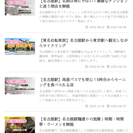
【名古屋駅】名鉄は特にやばい！複雑なダンジョン
駅・駅周辺
と迷う理由を解説
名古屋駅はなぜ「ダンジョン」と呼ばれるのか？特に名鉄名古屋駅
の複雑な構造や迷いやすい理由、乗り換えのコツや地下街攻略法ま
で旅行者向けに分かりやすく解説します。
2026.04.12
2026.06.06
【東名自転車旅】名古屋駅から東京駅へ観光しなが
旅行記
らサイクリング
名古屋駅から東京駅まで総距離427kmをサイクリング。岡崎城や
御前崎、静波海岸、小田原城などを巡りながら4日間で走破した記
録を、観光情報とともに詳しく紹介します。
2024.02.06
2026.06.18
【名古屋駅】高速バスでも安心！6時台からモーニ
駅・駅周辺
ングを食べられる店
名古屋駅で6時台から朝食が食べられる店を詳しく紹介。高速バス
利用者や旅行客向けに、到着時間別の最適ルートや名古屋飯モーニ
ング情報をまとめた実用的ガイド。
2025.12.01
2026.06.07
【名古屋駅】名古屋驛麺通りの混雑｜時期・時間
駅・駅周辺
帯・ラーメンを解説
名古屋駅構内「名古屋驛麺通り」の混雑状況を徹底解説。混雑のピ