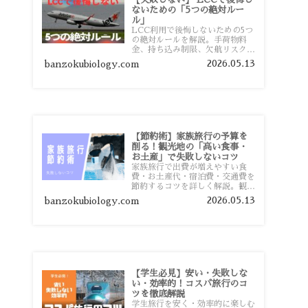
ないための「5つの絶対ルー
ル」
LCC利用で後悔しないための5つ
の絶対ルールを解説。手荷物料
金、持ち込み制限、欠航リスク、
時間厳守など、格安航空会社を利
2026.05.13
banzokubiology.com
用する前に知っておきたい注意点
を旅行者向けに詳しく紹介しま
す。
【節約術】家族旅行の予算を
削る！観光地の「高い食事・
お土産」で失敗しないコツ
家族旅行で出費が増えやすい食
費・お土産代・宿泊費・交通費を
節約するコツを詳しく解説。観光
地価格を避ける方法や、早割・ス
2026.05.13
banzokubiology.com
ーパー活用術、予算管理のポイン
トを紹介します。
【学生必見】安い・失敗しな
い・効率的！コスパ旅行のコ
ツを徹底解説
学生旅行を安く・効率的に楽しむ