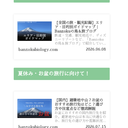
【全国の旅・観光記録】エリ
ア・目的別ガイドマップ｜
Banzokuの鳥＆旅ブログ
鉄道・交通、観光地巡り、ディズ
ニーリゾートなど、「Banzoku
の鳥＆旅ブログ」で紹介している
全国の旅行・観光記録をエリアや
2026.06.08
banzokubiology.com
目的別に整理しました。あなたが
行きたい場所の情報を、このガイ
ドマップからスムーズに見つけて
いただけます。
夏休み・お盆の旅行に向けて！
【国内】避暑地や山？お盆の
おすすめ旅行先はどこ？選び
方や注意点など徹底解説
お盆におすすめの国内旅行先を紹
介。避暑地や山は本当に快適なの
か、旅行先の選び方や混雑状況、
注意点、比較的混雑を避けやすい
2026.07.15
banzokubiology.com