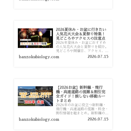
おすすめスポットまで旅行前に役
立つ情報を詳しく解説します。
2026夏休み・お盆に行きたい
人気花火大会＆夏祭り特集！
見どころやアクセスの注意点
2026年夏休み・お盆におすすめ
の人気花火大会と夏祭りを紹介。
見どころや開催日、アクセス、混
雑対策、旅行前に知っておきたい
2026.07.15
banzokubiology.com
注意点をわかりやすく解説しま
す。
【2026お盆】新幹線・飛行
機・高速道路の混雑＆割引完
全ガイド！損しない移動ルー
トまとめ
2026年のお盆に役立つ新幹線・
飛行機・高速道路の混雑・料金・
割引情報を総まとめ。新幹線の予
約や最繁忙期料金、飛行機を安く
2026.07.15
banzokubiology.com
予約するコツ、高速道路の休日割
引・深夜割引まで、損しない移動
方法を分かりやすく解説します。