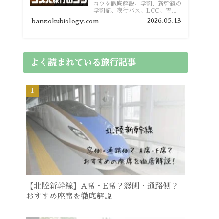
コツを徹底解説。学割、新幹線の
学割証、夜行バス、LCC、青春
18きっぷ、レンタカー割り勘な
2026.05.13
banzokubiology.com
ど、学生向けの節約旅行術を詳し
く紹介します。
よく読まれている旅行記事
【北陸新幹線】A席・E席？窓側・通路側？
おすすめ座席を徹底解説