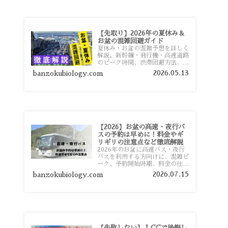
【先取り】2026年の夏休み＆
お盆の混雑回避ガイド
夏休み・お盆の混雑予想を詳しく
解説。新幹線・飛行機・高速道路
のピーク時間、渋滞回避方法、混
雑しやすい観光地、交通手段別の
2026.05.13
banzokubiology.com
特徴まで旅行者向けに分かりやす
く紹介します。
【2026】お盆の高速・夜行バ
スの予約は早めに！料金やギ
リギリの注意点など徹底解説
2026年のお盆に高速バス・夜行
バスを利用する方向けに、混雑ピ
ーク、予約開始時期、料金の仕組
み、キャンセル待ちのコツ、直前
2026.07.15
banzokubiology.com
予約の注意点まで詳しく解説しま
す。
【失敗しない】 LCCで後悔し