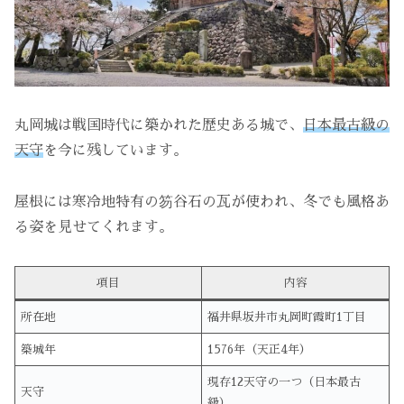
丸岡城は戦国時代に築かれた歴史ある城で、
日本最古級の
天守
を今に残しています。
屋根には寒冷地特有の笏谷石の瓦が使われ、冬でも風格あ
る姿を見せてくれます。
項目
内容
所在地
福井県坂井市丸岡町霞町1丁目
築城年
1576年（天正4年）
現存12天守の一つ（日本最古
天守
級）