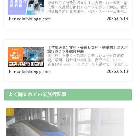
家族旅行で出費が増えやすい食費・お土産代・宿
泊費・交通費を節約するコツを詳しく解説。観光
地価格を避ける方法や、早割・スーパー活用術、
予算管理のポイントを紹介します。
2026.05.13
banzokubiology.com
【学生必見】安い・失敗しない・効率的！コスパ
旅行のコツを徹底解説
学生旅行を安く・効率的に楽しむコツを徹底解
説。学割、新幹線の学割証、夜行バス、LCC、
青春18きっぷ、レンタカー割り勘など、学生向け
の節約旅行術を詳しく紹介します。
2026.05.13
banzokubiology.com
よく読まれている旅行記事