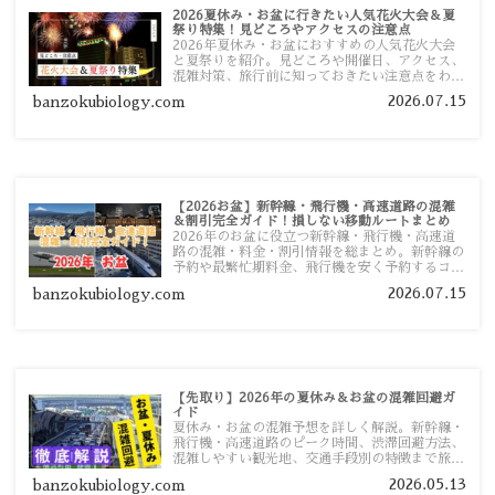
2026夏休み・お盆に行きたい人気花火大会＆夏
祭り特集！見どころやアクセスの注意点
2026年夏休み・お盆におすすめの人気花火大会
と夏祭りを紹介。見どころや開催日、アクセス、
混雑対策、旅行前に知っておきたい注意点をわか
りやすく解説します。
2026.07.15
banzokubiology.com
【2026お盆】新幹線・飛行機・高速道路の混雑
＆割引完全ガイド！損しない移動ルートまとめ
2026年のお盆に役立つ新幹線・飛行機・高速道
路の混雑・料金・割引情報を総まとめ。新幹線の
予約や最繁忙期料金、飛行機を安く予約するコ
ツ、高速道路の休日割引・深夜割引まで、損しな
2026.07.15
banzokubiology.com
い移動方法を分かりやすく解説します。
【先取り】2026年の夏休み＆お盆の混雑回避ガ
イド
夏休み・お盆の混雑予想を詳しく解説。新幹線・
飛行機・高速道路のピーク時間、渋滞回避方法、
混雑しやすい観光地、交通手段別の特徴まで旅行
者向けに分かりやすく紹介します。
2026.05.13
banzokubiology.com