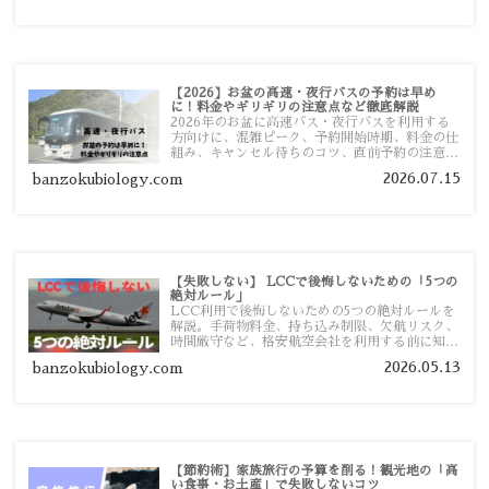
【2026】お盆の高速・夜行バスの予約は早め
に！料金やギリギリの注意点など徹底解説
2026年のお盆に高速バス・夜行バスを利用する
方向けに、混雑ピーク、予約開始時期、料金の仕
組み、キャンセル待ちのコツ、直前予約の注意点
まで詳しく解説します。
2026.07.15
banzokubiology.com
【失敗しない】 LCCで後悔しないための「5つの
絶対ルール」
LCC利用で後悔しないための5つの絶対ルールを
解説。手荷物料金、持ち込み制限、欠航リスク、
時間厳守など、格安航空会社を利用する前に知っ
ておきたい注意点を旅行者向けに詳しく紹介しま
2026.05.13
banzokubiology.com
す。
【節約術】家族旅行の予算を削る！観光地の「高
い食事・お土産」で失敗しないコツ