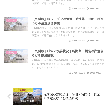
福井駅・丸岡駅からの行き方や所要時間、運賃、お得なフリーきっ
ぷ情報まで詳しく紹介します。
2026.02.20
2026.06.07
【丸岡城】桜シーズンの混雑｜時間帯・見頃・桜ま
福井県
つりの注意点を解説
丸岡城の桜シーズンの混雑状況や見頃、待ち時間、ライトアップ情
報を詳しく解説。桜まつり期間の混雑ピークや駐車場事情、花見の
注意点まで旅行者向けにまとめました。
2026.02.20
2026.06.07
【丸岡城】GWの混雑状況｜時間帯・観光の注意点
福井県
などを徹底解説
丸岡城のGW混雑状況を徹底解説。待ち時間、駐車場事情、渋滞情
報、観光時の注意点まで詳しく紹介。スムーズに観光するためのポ
イントもまとめています。
2026.02.20
2026.06.07
丸岡城の混雑状況｜時期・時間帯・観光
の注意点などを徹底解説