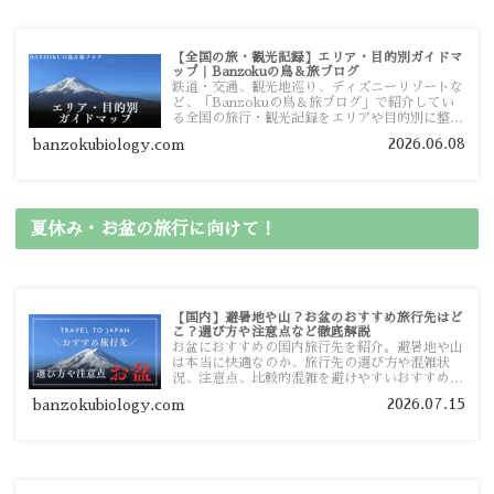
【全国の旅・観光記録】エリア・目的別ガイドマ
ップ｜Banzokuの鳥＆旅ブログ
鉄道・交通、観光地巡り、ディズニーリゾートな
ど、「Banzokuの鳥＆旅ブログ」で紹介してい
る全国の旅行・観光記録をエリアや目的別に整理
しました。あなたが行きたい場所の情報を、この
2026.06.08
banzokubiology.com
ガイドマップからスムーズに見つけていただけま
す。
夏休み・お盆の旅行に向けて！
【国内】避暑地や山？お盆のおすすめ旅行先はど
こ？選び方や注意点など徹底解説
お盆におすすめの国内旅行先を紹介。避暑地や山
は本当に快適なのか、旅行先の選び方や混雑状
況、注意点、比較的混雑を避けやすいおすすめス
ポットまで旅行前に役立つ情報を詳しく解説しま
2026.07.15
banzokubiology.com
す。