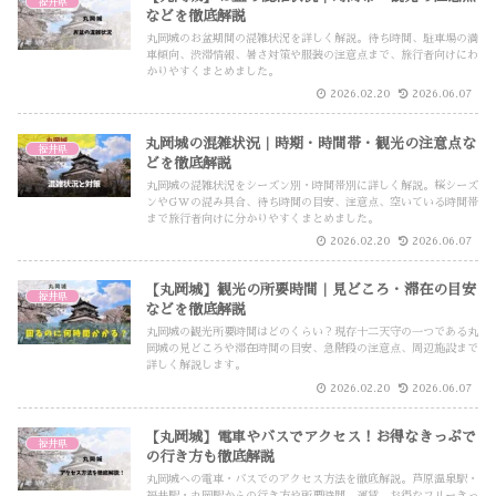
福井県
などを徹底解説
丸岡城のお盆期間の混雑状況を詳しく解説。待ち時間、駐車場の満
車傾向、渋滞情報、暑さ対策や服装の注意点まで、旅行者向けにわ
かりやすくまとめました。
2026.02.20
2026.06.07
丸岡城の混雑状況｜時期・時間帯・観光の注意点な
福井県
どを徹底解説
丸岡城の混雑状況をシーズン別・時間帯別に詳しく解説。桜シーズ
ンやGWの混み具合、待ち時間の目安、注意点、空いている時間帯
まで旅行者向けに分かりやすくまとめました。
2026.02.20
2026.06.07
【丸岡城】観光の所要時間｜見どころ・滞在の目安
福井県
などを徹底解説
丸岡城の観光所要時間はどのくらい？現存十二天守の一つである丸
岡城の見どころや滞在時間の目安、急階段の注意点、周辺施設まで
詳しく解説します。
2026.02.20
2026.06.07
【丸岡城】電車やバスでアクセス！お得なきっぷで
福井県
の行き方も徹底解説
丸岡城への電車・バスでのアクセス方法を徹底解説。芦原温泉駅・