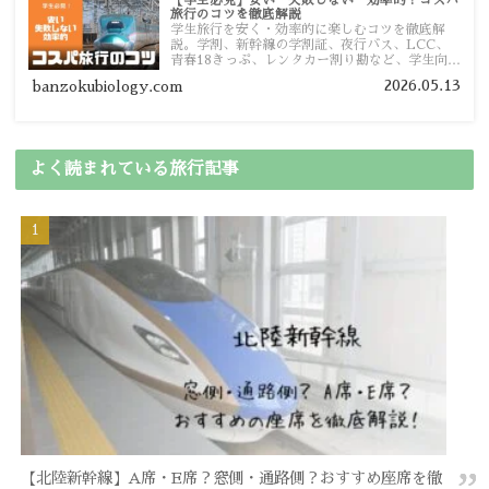
旅行のコツを徹底解説
学生旅行を安く・効率的に楽しむコツを徹底解
説。学割、新幹線の学割証、夜行バス、LCC、
青春18きっぷ、レンタカー割り勘など、学生向け
の節約旅行術を詳しく紹介します。
2026.05.13
banzokubiology.com
よく読まれている旅行記事
【北陸新幹線】A席・E席？窓側・通路側？おすすめ座席を徹