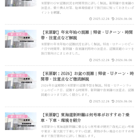
米原駅のGW混雑状況を時間帯別に詳しく解説。新幹線や在来線の
注意点、乗り換え対策、駐車場情報まで旅行前に知っておきたいポ
イントを網羅。
2025.12.24
2026.06.06
【米原駅】年末年始の混雑｜帰省・Uターン・時間
駅・駅周辺
帯・注意点など解説
米原駅の年末年始の混雑状況を詳しく解説。帰省・Uターンのピー
ク日や時間帯、新幹線・在来線利用時の注意点、混雑回避のコツを
旅行客向けにまとめました。
2025.12.24
2026.06.06
【米原駅：2026】お盆の混雑｜帰省・Uターン・時
駅・駅周辺
間帯・注意点など徹底解説
2026年お盆期間の米原駅の混雑予想を解説。帰省・Uターンラッ
シュのピーク日、混雑する時間帯、新幹線や在来線の注意点、混雑
回避のコツまで詳しく紹介します。
2025.12.24
2026.06.06
【米原駅】東海道新幹線は何号車がおすすめ？乗
駅・駅周辺
車・下車・環境を紹介
米原駅から東海道新幹線に乗るなら何号車が便利？改札に近い号車
や東京・新大阪で下車しやすい位置、荷物が多い場合のおすすめ号
車まで旅行客向けに詳しく解説します。