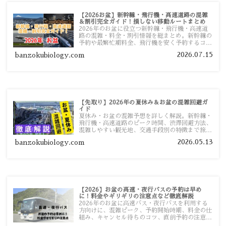
【2026お盆】新幹線・飛行機・高速道路の混雑
＆割引完全ガイド！損しない移動ルートまとめ
2026年のお盆に役立つ新幹線・飛行機・高速道
路の混雑・料金・割引情報を総まとめ。新幹線の
予約や最繁忙期料金、飛行機を安く予約するコ
ツ、高速道路の休日割引・深夜割引まで、損しな
2026.07.15
banzokubiology.com
い移動方法を分かりやすく解説します。
【先取り】2026年の夏休み＆お盆の混雑回避ガ
イド
夏休み・お盆の混雑予想を詳しく解説。新幹線・
飛行機・高速道路のピーク時間、渋滞回避方法、
混雑しやすい観光地、交通手段別の特徴まで旅行
者向けに分かりやすく紹介します。
2026.05.13
banzokubiology.com
【2026】お盆の高速・夜行バスの予約は早め
に！料金やギリギリの注意点など徹底解説
2026年のお盆に高速バス・夜行バスを利用する
方向けに、混雑ピーク、予約開始時期、料金の仕
組み、キャンセル待ちのコツ、直前予約の注意点
まで詳しく解説します。