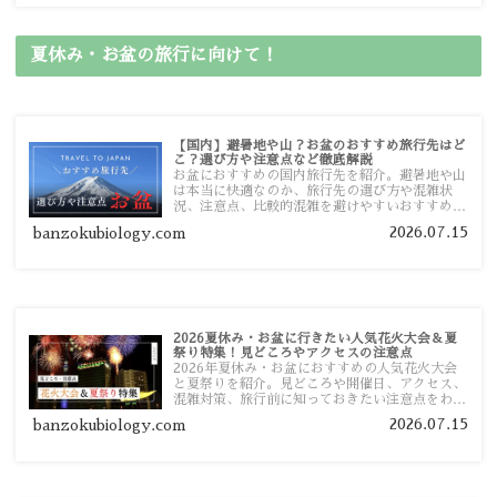
夏休み・お盆の旅行に向けて！
【国内】避暑地や山？お盆のおすすめ旅行先はど
こ？選び方や注意点など徹底解説
お盆におすすめの国内旅行先を紹介。避暑地や山
は本当に快適なのか、旅行先の選び方や混雑状
況、注意点、比較的混雑を避けやすいおすすめス
ポットまで旅行前に役立つ情報を詳しく解説しま
2026.07.15
banzokubiology.com
す。
2026夏休み・お盆に行きたい人気花火大会＆夏
祭り特集！見どころやアクセスの注意点
2026年夏休み・お盆におすすめの人気花火大会
と夏祭りを紹介。見どころや開催日、アクセス、
混雑対策、旅行前に知っておきたい注意点をわか
りやすく解説します。
2026.07.15
banzokubiology.com