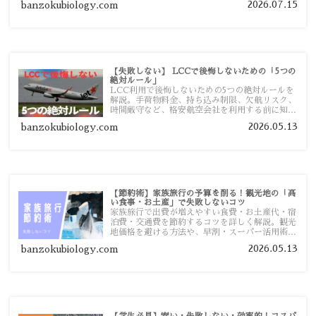
2026.07.15
banzokubiology.com
【失敗しない】 LCCで後悔しないための「5つの
絶対ルール」
LCC利用で後悔しないための5つの絶対ルールを
解説。手荷物料金、持ち込み制限、欠航リスク、
時間厳守など、格安航空会社を利用する前に知っ
ておきたい注意点を旅行者向けに詳しく紹介しま
2026.05.13
banzokubiology.com
す。
【節約術】家族旅行の予算を削る！観光地の「高
い食事・お土産」で失敗しないコツ
家族旅行で出費が増えやすい食費・お土産代・宿
泊費・交通費を節約するコツを詳しく解説。観光
地価格を避ける方法や、早割・スーパー活用術、
予算管理のポイントを紹介します。
2026.05.13
banzokubiology.com
【学生必見】安い・失敗しない・効率的！コスパ