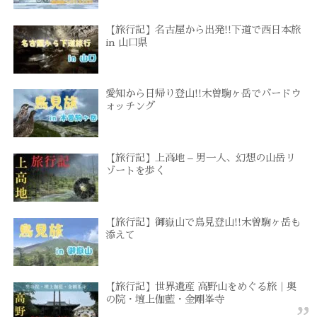
【旅行記】名古屋から出発!!下道で西日本旅
in 山口県
愛知から日帰り登山!!木曽駒ヶ岳でバードウ
ォッチング
【旅行記】上高地 – 男一人、幻想の山岳リ
ゾートを歩く
【旅行記】御嶽山で鳥見登山!!木曽駒ヶ岳も
添えて
【旅行記】世界遺産 高野山をめぐる旅｜奥
の院・壇上伽藍・金剛峯寺