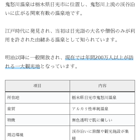
鬼怒川温泉は栃木県日光市に位置し、鬼怒川上流の渓谷沿
いに広がる関東有数の温泉地です。
江戸時代に発見され、当初は日光詣の大名や僧侶のみが利
用を許された由緒ある温泉として知られています。
明治以降に一般開放され、
現在では年間200万人以上が訪
れる一大観光地
となっています。
項目
内容
所在地
栃木県日光市鬼怒川温泉
泉質
アルカリ性単純温泉
特徴
無色透明で肌に優しい
渓谷沿いに旅館や観光施設が集
周辺環境
積