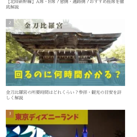
【北陸新幹線】A席・E席？窓側・通路側？おすすめ座席を徹
底解説
金刀比羅宮の所要時間はどれくらい？参拝・観光の目安を詳
しく解説