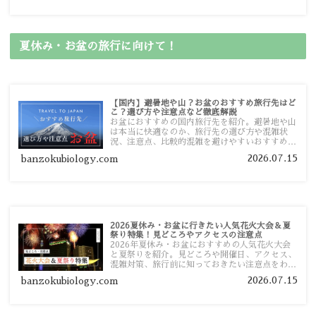
す。
夏休み・お盆の旅行に向けて！
【国内】避暑地や山？お盆のおすすめ旅行先はど
こ？選び方や注意点など徹底解説
お盆におすすめの国内旅行先を紹介。避暑地や山
は本当に快適なのか、旅行先の選び方や混雑状
況、注意点、比較的混雑を避けやすいおすすめス
ポットまで旅行前に役立つ情報を詳しく解説しま
2026.07.15
banzokubiology.com
す。
2026夏休み・お盆に行きたい人気花火大会＆夏
祭り特集！見どころやアクセスの注意点
2026年夏休み・お盆におすすめの人気花火大会
と夏祭りを紹介。見どころや開催日、アクセス、
混雑対策、旅行前に知っておきたい注意点をわか
りやすく解説します。
2026.07.15
banzokubiology.com