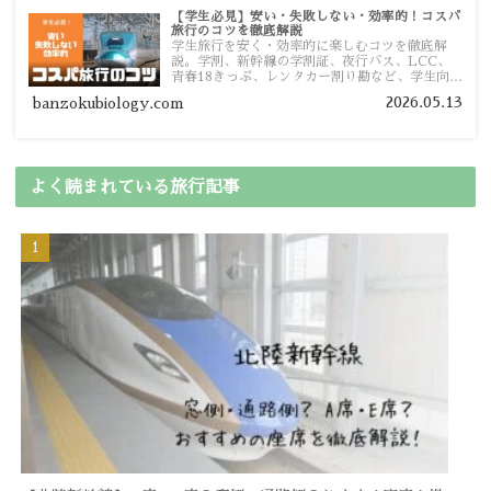
【学生必見】安い・失敗しない・効率的！コスパ
旅行のコツを徹底解説
学生旅行を安く・効率的に楽しむコツを徹底解
説。学割、新幹線の学割証、夜行バス、LCC、
青春18きっぷ、レンタカー割り勘など、学生向け
の節約旅行術を詳しく紹介します。
2026.05.13
banzokubiology.com
よく読まれている旅行記事