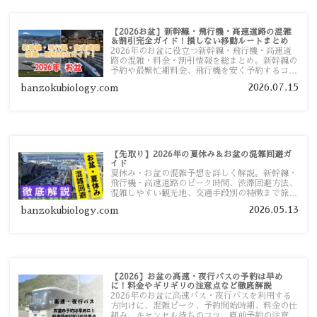
【2026お盆】新幹線・飛行機・高速道路の混雑
＆割引完全ガイド！損しない移動ルートまとめ
2026年のお盆に役立つ新幹線・飛行機・高速道
路の混雑・料金・割引情報を総まとめ。新幹線の
予約や最繁忙期料金、飛行機を安く予約するコ
ツ、高速道路の休日割引・深夜割引まで、損しな
2026.07.15
banzokubiology.com
い移動方法を分かりやすく解説します。
【先取り】2026年の夏休み＆お盆の混雑回避ガ
イド
夏休み・お盆の混雑予想を詳しく解説。新幹線・
飛行機・高速道路のピーク時間、渋滞回避方法、
混雑しやすい観光地、交通手段別の特徴まで旅行
者向けに分かりやすく紹介します。
2026.05.13
banzokubiology.com
【2026】お盆の高速・夜行バスの予約は早め
に！料金やギリギリの注意点など徹底解説
2026年のお盆に高速バス・夜行バスを利用する
方向けに、混雑ピーク、予約開始時期、料金の仕
組み、キャンセル待ちのコツ、直前予約の注意点