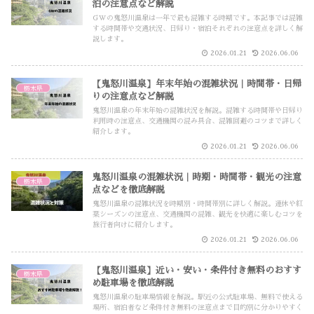
泊の注意点など解説
GWの鬼怒川温泉は一年で最も混雑する時期です。本記事では混雑
する時間帯や交通状況、日帰り・宿泊それぞれの注意点を詳しく解
説します。
2026.01.21
2026.06.06
【鬼怒川温泉】年末年始の混雑状況｜時間帯・日帰
栃木県
りの注意点など解説
鬼怒川温泉の年末年始の混雑状況を解説。混雑する時間帯や日帰り
利用時の注意点、交通機関の混み具合、混雑回避のコツまで詳しく
紹介します。
2026.01.21
2026.06.06
鬼怒川温泉の混雑状況｜時期・時間帯・観光の注意
栃木県
点などを徹底解説
鬼怒川温泉の混雑状況を時期別・時間帯別に詳しく解説。連休や紅
葉シーズンの注意点、交通機関の混雑、観光を快適に楽しむコツを
旅行者向けに紹介します。
2026.01.21
2026.06.06
【鬼怒川温泉】近い・安い・条件付き無料のおすす
栃木県
め駐車場を徹底解説
鬼怒川温泉の駐車場情報を解説。駅近の公式駐車場、無料で使える
場所、宿泊者など条件付き無料の注意点まで目的別に分かりやすく