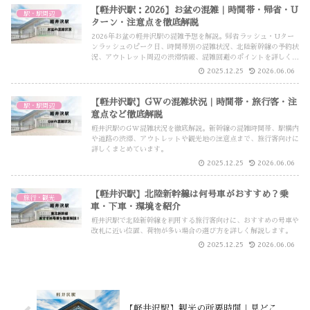
【軽井沢駅：2026】お盆の混雑｜時間帯・帰省・U
駅・駅周辺
ターン・注意点を徹底解説
2026年お盆の軽井沢駅の混雑予想を解説。帰省ラッシュ・Uター
ンラッシュのピーク日、時間帯別の混雑状況、北陸新幹線の予約状
況、アウトレット周辺の渋滞情報、混雑回避のポイントを詳しく紹
介します。
2025.12.25
2026.06.06
【軽井沢駅】GWの混雑状況｜時間帯・旅行客・注
駅・駅周辺
意点など徹底解説
軽井沢駅のGW混雑状況を徹底解説。新幹線の混雑時間帯、駅構内
や道路の渋滞、アウトレットや観光地の注意点まで、旅行客向けに
詳しくまとめています。
2025.12.25
2026.06.06
【軽井沢駅】北陸新幹線は何号車がおすすめ？乗
旅行・観光
車・下車・環境を紹介
軽井沢駅で北陸新幹線を利用する旅行客向けに、おすすめの号車や
改札に近い位置、荷物が多い場合の選び方を詳しく解説します。
2025.12.25
2026.06.06
【軽井沢駅】観光の所要時間｜見どこ