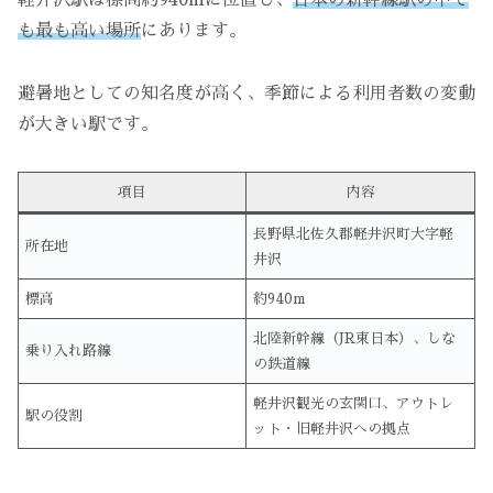
軽井沢駅は標高約940mに位置し、
日本の新幹線駅の中で
も最も高い場所
にあります。
避暑地としての知名度が高く、季節による利用者数の変動
が大きい駅です。
項目
内容
長野県北佐久郡軽井沢町大字軽
所在地
井沢
標高
約940m
北陸新幹線（JR東日本）、しな
乗り入れ路線
の鉄道線
軽井沢観光の玄関口、アウトレ
駅の役割
ット・旧軽井沢への拠点