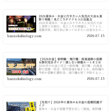
2026夏休み・お盆に行きたい人気花火大会＆夏
祭り特集！見どころやアクセスの注意点
2026年夏休み・お盆におすすめの人気花火大会
と夏祭りを紹介。見どころや開催日、アクセス、
混雑対策、旅行前に知っておきたい注意点をわか
りやすく解説します。
2026.07.15
banzokubiology.com
【2026お盆】新幹線・飛行機・高速道路の混雑
＆割引完全ガイド！損しない移動ルートまとめ
2026年のお盆に役立つ新幹線・飛行機・高速道
路の混雑・料金・割引情報を総まとめ。新幹線の
予約や最繁忙期料金、飛行機を安く予約するコ
ツ、高速道路の休日割引・深夜割引まで、損しな
2026.07.15
banzokubiology.com
い移動方法を分かりやすく解説します。
【先取り】2026年の夏休み＆お盆の混雑回避ガ
イド
夏休み・お盆の混雑予想を詳しく解説。新幹線・