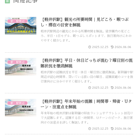
関連記事
【軽井沢駅】観光の所要時間｜見どころ・暇つぶ
駅・駅周辺
し・滞在の目安を解説
軽井沢駅周辺の観光にかかる所要時間を解説。徒歩圏内の見どこ
ろ、半日・1日モデル、暇つぶしスポットまで、旅行客向けにわか
りやすく紹介します。
2025.12.25
2026.06.06
【軽井沢駅】平日・休日どっちが混む？曜日別の混
駅・駅周辺
雑状況を徹底解説
軽井沢駅の混雑状況を平日・休日・曜日別に徹底解説。新幹線や駅
周辺が混む時間帯、空いている狙い目の曜日、混雑回避のコツを旅
行客向けに分かりやすく紹介します。
2025.12.25
2026.06.06
【軽井沢駅】年末年始の混雑｜時間帯・帰省・Uタ
駅・駅周辺
ーン・注意点を解説
年末年始の軽井沢駅は新幹線の帰省ラッシュやアウトレット初売り
で大混雑します。混雑する日・時間帯、Uターンのピーク、旅行客
向けの注意点を詳しく解説します。
2025.12.25
2026.06.06