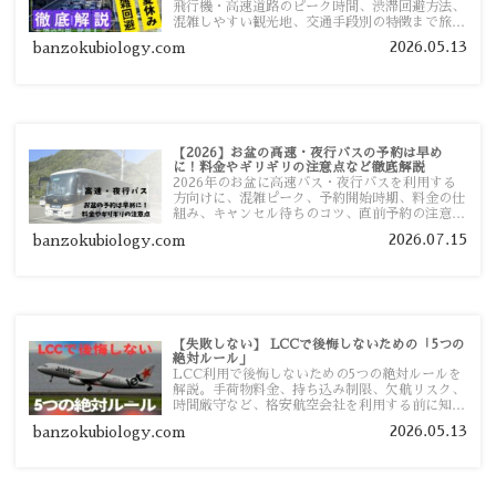
飛行機・高速道路のピーク時間、渋滞回避方法、
混雑しやすい観光地、交通手段別の特徴まで旅行
者向けに分かりやすく紹介します。
2026.05.13
banzokubiology.com
【2026】お盆の高速・夜行バスの予約は早め
に！料金やギリギリの注意点など徹底解説
2026年のお盆に高速バス・夜行バスを利用する
方向けに、混雑ピーク、予約開始時期、料金の仕
組み、キャンセル待ちのコツ、直前予約の注意点
まで詳しく解説します。
2026.07.15
banzokubiology.com
【失敗しない】 LCCで後悔しないための「5つの
絶対ルール」
LCC利用で後悔しないための5つの絶対ルールを
解説。手荷物料金、持ち込み制限、欠航リスク、
時間厳守など、格安航空会社を利用する前に知っ
ておきたい注意点を旅行者向けに詳しく紹介しま
2026.05.13
banzokubiology.com
す。