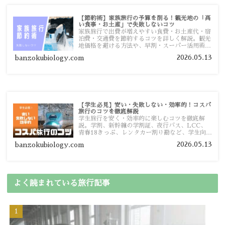
【節約術】家族旅行の予算を削る！観光地の「高
い食事・お土産」で失敗しないコツ
家族旅行で出費が増えやすい食費・お土産代・宿
泊費・交通費を節約するコツを詳しく解説。観光
地価格を避ける方法や、早割・スーパー活用術、
予算管理のポイントを紹介します。
2026.05.13
banzokubiology.com
【学生必見】安い・失敗しない・効率的！コスパ
旅行のコツを徹底解説
学生旅行を安く・効率的に楽しむコツを徹底解
説。学割、新幹線の学割証、夜行バス、LCC、
青春18きっぷ、レンタカー割り勘など、学生向け
の節約旅行術を詳しく紹介します。
2026.05.13
banzokubiology.com
よく読まれている旅行記事