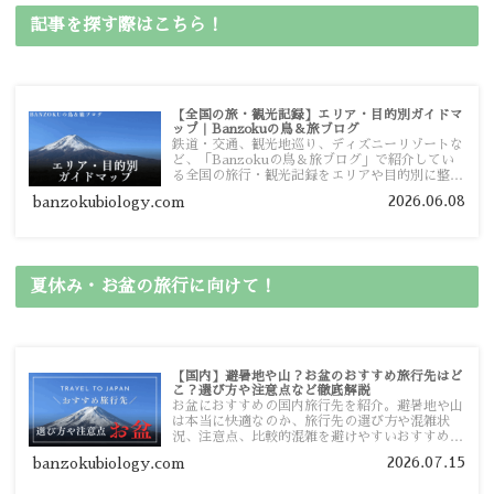
記事を探す際はこちら！
【全国の旅・観光記録】エリア・目的別ガイドマ
ップ｜Banzokuの鳥＆旅ブログ
鉄道・交通、観光地巡り、ディズニーリゾートな
ど、「Banzokuの鳥＆旅ブログ」で紹介してい
る全国の旅行・観光記録をエリアや目的別に整理
しました。あなたが行きたい場所の情報を、この
2026.06.08
banzokubiology.com
ガイドマップからスムーズに見つけていただけま
す。
夏休み・お盆の旅行に向けて！
【国内】避暑地や山？お盆のおすすめ旅行先はど
こ？選び方や注意点など徹底解説
お盆におすすめの国内旅行先を紹介。避暑地や山
は本当に快適なのか、旅行先の選び方や混雑状
況、注意点、比較的混雑を避けやすいおすすめス
ポットまで旅行前に役立つ情報を詳しく解説しま
2026.07.15
banzokubiology.com
す。