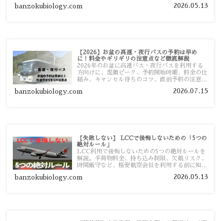
者向けに分かりやすく紹介します。
2026.05.13
banzokubiology.com
【2026】お盆の高速・夜行バスの予約は早め
に！料金やギリギリの注意点など徹底解説
2026年のお盆に高速バス・夜行バスを利用する
方向けに、混雑ピーク、予約開始時期、料金の仕
組み、キャンセル待ちのコツ、直前予約の注意点
まで詳しく解説します。
2026.07.15
banzokubiology.com
【失敗しない】 LCCで後悔しないための「5つの
絶対ルール」
LCC利用で後悔しないための5つの絶対ルールを
解説。手荷物料金、持ち込み制限、欠航リスク、
時間厳守など、格安航空会社を利用する前に知っ
ておきたい注意点を旅行者向けに詳しく紹介しま
2026.05.13
banzokubiology.com
す。