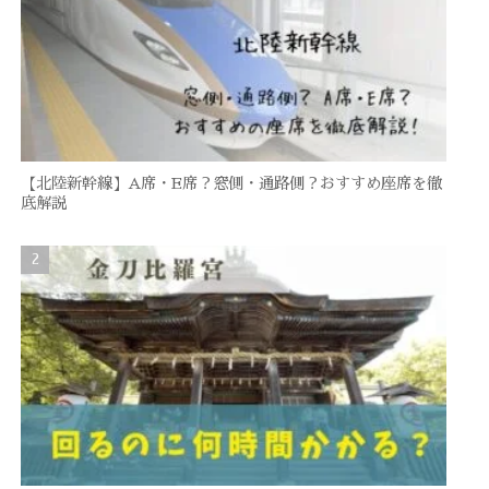
【北陸新幹線】A席・E席？窓側・通路側？おすすめ座席を徹
底解説