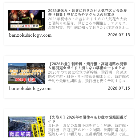
2026夏休み・お盆に行きたい人気花火大会＆夏
祭り特集！見どころやアクセスの注意点
2026年夏休み・お盆におすすめの人気花火大会
と夏祭りを紹介。見どころや開催日、アクセス、
混雑対策、旅行前に知っておきたい注意点をわか
りやすく解説します。
2026.07.15
banzokubiology.com
【2026お盆】新幹線・飛行機・高速道路の混雑
＆割引完全ガイド！損しない移動ルートまとめ
2026年のお盆に役立つ新幹線・飛行機・高速道
路の混雑・料金・割引情報を総まとめ。新幹線の
予約や最繁忙期料金、飛行機を安く予約するコ
ツ、高速道路の休日割引・深夜割引まで、損しな
2026.07.15
banzokubiology.com
い移動方法を分かりやすく解説します。
【先取り】2026年の夏休み＆お盆の混雑回避ガ
イド
夏休み・お盆の混雑予想を詳しく解説。新幹線・
飛行機・高速道路のピーク時間、渋滞回避方法、
混雑しやすい観光地、交通手段別の特徴まで旅行