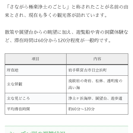
「さながら極楽浄土のごとし」と称されたことが名前の由
来とされ、現在も多くの観光客が訪れています。
散策や展望台からの眺望に加え、遊覧船や青の洞窟体験な
ど、滞在時間は60分から120分程度が一般的です。
項目
内容
所在地
岩手県宮古市日立浜町
流紋岩の奇岩、松林、透明度の
主な景観
高い海
主な見どころ
浄土ヶ浜海岸、展望台、遊歩道
平均滞在時間
約60分〜120分