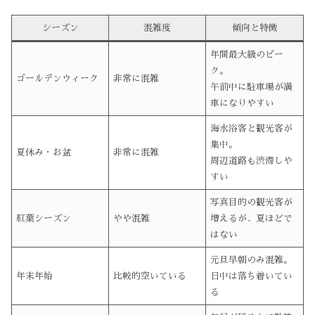
シーズン
混雑度
傾向と特徴
年間最大級のピー
ク。
ゴールデンウィーク
非常に混雑
午前中に駐車場が満
車になりやすい
海水浴客と観光客が
集中。
夏休み・お盆
非常に混雑
周辺道路も渋滞しや
すい
写真目的の観光客が
紅葉シーズン
やや混雑
増えるが、夏ほどで
はない
元旦早朝のみ混雑。
年末年始
比較的空いている
日中は落ち着いてい
る