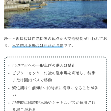
浄土ヶ浜周辺は自然保護の観点から交通規制が行われてお
り、
車で訪れる場合は注意が必要
です。
浜辺付近への一般車両の進入は禁止
ビジターセンター付近の駐車場を利用し、徒歩
または園内バスで移動
繁忙期は午前9時〜10時頃に満車になることが多
い
混雑時は臨時駐車場やシャトルバスが運用され
る場合がある