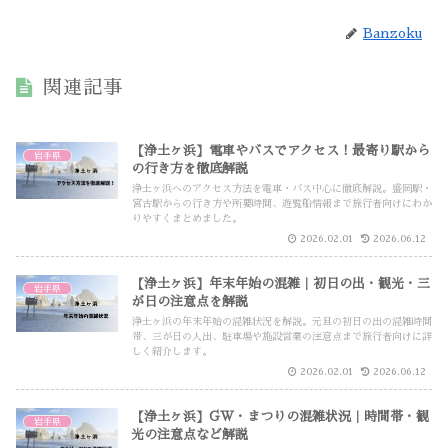
Banzoku
関連記事
【浄土ヶ浜】電車やバスでアクセス！最寄り駅から
岩手県
の行き方を徹底解説
浄土ヶ浜へのアクセス方法を電車・バス中心に徹底解説。盛岡駅・
宮古駅からの行き方や所要時間、遊覧船情報まで旅行者向けにわか
りやすくまとめました。
2026.02.01
2026.06.12
【浄土ヶ浜】年末年始の混雑｜初日の出・観光・三
岩手県
が日の注意点を解説
浄土ヶ浜の年末年始の混雑状況を解説。元旦の初日の出の混雑時間
帯、三が日の人出、駐車場や施設営業の注意点まで旅行者向けに詳
しく紹介します。
2026.02.01
2026.06.12
【浄土ヶ浜】GW・まつりの混雑状況｜時間帯・観
岩手県
光の注意点など解説