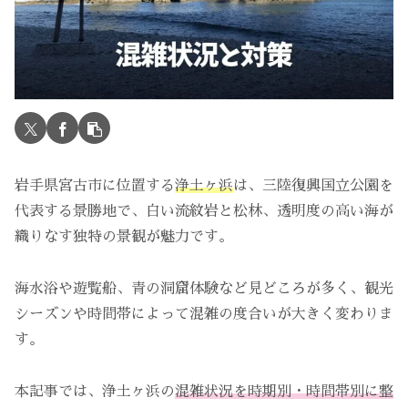
岩手県宮古市に位置する
浄土ヶ浜
は、三陸復興国立公園を
代表する景勝地で、白い流紋岩と松林、透明度の高い海が
織りなす独特の景観が魅力です。
海水浴や遊覧船、青の洞窟体験など見どころが多く、観光
シーズンや時間帯によって混雑の度合いが大きく変わりま
す。
本記事では、浄土ヶ浜の
混雑状況を時期別・時間帯別に整