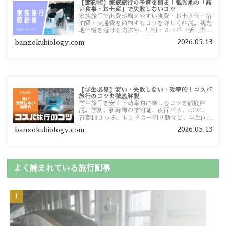
【節約術】家族旅行の予算を削る！観光地の「高
い食事・お土産」で失敗しないコツ
家族旅行で出費が増えやすい食費・お土産代・宿
泊費・交通費を節約するコツを詳しく解説。観光
地価格を避ける方法や、早割・スーパー活用術、
予算管理のポイントを紹介します。
2026.05.13
banzokubiology.com
【学生必見】安い・失敗しない・効率的！コスパ
旅行のコツを徹底解説
学生旅行を安く・効率的に楽しむコツを徹底解
説。学割、新幹線の学割証、夜行バス、LCC、
青春18きっぷ、レンタカー割り勘など、学生向け
の節約旅行術を詳しく紹介します。
2026.05.13
banzokubiology.com
よく読まれている旅行記事