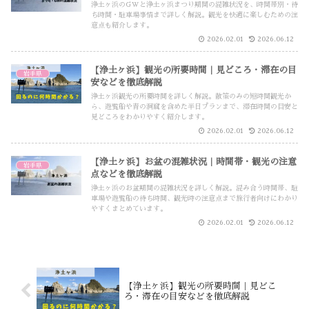
浄土ヶ浜のGWと浄土ヶ浜まつり期間の混雑状況を、時間帯別・待
ち時間・駐車場事情まで詳しく解説。観光を快適に楽しむための注
意点も紹介します。
2026.02.01
2026.06.12
【浄土ヶ浜】観光の所要時間｜見どころ・滞在の目
岩手県
安などを徹底解説
浄土ヶ浜観光の所要時間を詳しく解説。散策のみの短時間観光か
ら、遊覧船や青の洞窟を含めた半日プランまで、滞在時間の目安と
見どころをわかりやすく紹介します。
2026.02.01
2026.06.12
【浄土ヶ浜】お盆の混雑状況｜時間帯・観光の注意
岩手県
点などを徹底解説
浄土ヶ浜のお盆期間の混雑状況を詳しく解説。混み合う時間帯、駐
車場や遊覧船の待ち時間、観光時の注意点まで旅行者向けにわかり
やすくまとめています。
2026.02.01
2026.06.12
【浄土ヶ浜】観光の所要時間｜見どこ
ろ・滞在の目安などを徹底解説