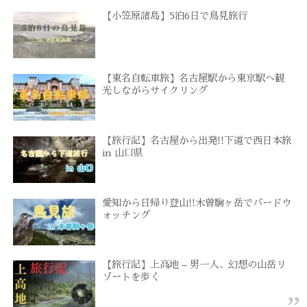
【小笠原諸島】5泊6日で鳥見旅行
【東名自転車旅】名古屋駅から東京駅へ観
光しながらサイクリング
【旅行記】名古屋から出発!!下道で西日本旅
in 山口県
愛知から日帰り登山!!木曽駒ヶ岳でバードウ
ォッチング
【旅行記】上高地 – 男一人、幻想の山岳リ
ゾートを歩く