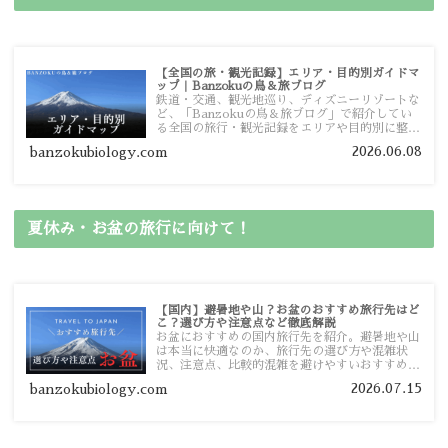
【全国の旅・観光記録】エリア・目的別ガイドマ
ップ｜Banzokuの鳥＆旅ブログ
鉄道・交通、観光地巡り、ディズニーリゾートな
ど、「Banzokuの鳥＆旅ブログ」で紹介してい
る全国の旅行・観光記録をエリアや目的別に整理
しました。あなたが行きたい場所の情報を、この
2026.06.08
banzokubiology.com
ガイドマップからスムーズに見つけていただけま
す。
夏休み・お盆の旅行に向けて！
【国内】避暑地や山？お盆のおすすめ旅行先はど
こ？選び方や注意点など徹底解説
お盆におすすめの国内旅行先を紹介。避暑地や山
は本当に快適なのか、旅行先の選び方や混雑状
況、注意点、比較的混雑を避けやすいおすすめス
ポットまで旅行前に役立つ情報を詳しく解説しま
2026.07.15
banzokubiology.com
す。