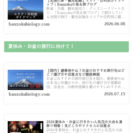
【全国の旅・観光記録】エリア・目的別ガイドマ
ップ｜Banzokuの鳥＆旅ブログ
鉄道・交通、観光地巡り、ディズニーリゾートな
ど、「Banzokuの鳥＆旅ブログ」で紹介してい
る全国の旅行・観光記録をエリアや目的別に整理
しました。あなたが行きたい場所の情報を、この
2026.06.08
banzokubiology.com
ガイドマップからスムーズに見つけていただけま
す。
夏休み・お盆の旅行に向けて！
【国内】避暑地や山？お盆のおすすめ旅行先はど
こ？選び方や注意点など徹底解説
お盆におすすめの国内旅行先を紹介。避暑地や山
は本当に快適なのか、旅行先の選び方や混雑状
況、注意点、比較的混雑を避けやすいおすすめス
ポットまで旅行前に役立つ情報を詳しく解説しま
2026.07.15
banzokubiology.com
す。
2026夏休み・お盆に行きたい人気花火大会＆夏
祭り特集！見どころやアクセスの注意点
2026年夏休み・お盆におすすめの人気花火大会