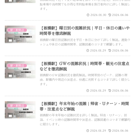
駐車場や長時間でもお得な有料駐車場を旅行者向けに詳しく解説し
ます。
2026.01.30
2026.06.06
【板橋駅】曜日別の混雑状況｜平日・休日の違いや
駅・駅周辺
時間帯を徹底解説
板橋駅の曜日別混雑状況を平日・休日に分けて詳しく解説。通勤ラ
ッシュや休日の混雑時間帯、混雑回避のコツまで網羅します。
2026.01.29
2026.06.06
【板橋駅】GWの混雑状況｜時間帯・観光の注意点
駅・駅周辺
などを徹底解説
板橋駅のGW混雑状況を徹底解説。時間帯別のピーク、混雑の理
由、駅構内や周辺の注意点、快適に利用するコツまで詳しく紹介し
ます。
2026.01.29
2026.06.06
【板橋駅】年末年始の混雑｜帰省・Uターン・時間
駅・駅周辺
帯・注意点など解説
板橋駅の年末年始の混雑状況を詳しく解説。帰省・Uターン、初
詣、イベント時の混雑時間帯や注意点、混雑回避のコツまで網羅的
に紹介します。
2026.01.29
2026.06.06