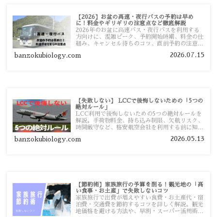
【2026】お盆の高速・夜行バスの予約は早め
に！料金やギリギリの注意点など徹底解説
2026年のお盆に高速バス・夜行バスを利用する
方向けに、混雑ピーク、予約開始時期、料金の仕
組み、キャンセル待ちのコツ、直前予約の注意点
まで詳しく解説します。
2026.07.15
banzokubiology.com
【失敗しない】 LCCで後悔しないための「5つの
絶対ルール」
LCC利用で後悔しないための5つの絶対ルールを
解説。手荷物料金、持ち込み制限、欠航リスク、
時間厳守など、格安航空会社を利用する前に知っ
ておきたい注意点を旅行者向けに詳しく紹介しま
2026.05.13
banzokubiology.com
す。
【節約術】家族旅行の予算を削る！観光地の「高
い食事・お土産」で失敗しないコツ
家族旅行で出費が増えやすい食費・お土産代・宿
泊費・交通費を節約するコツを詳しく解説。観光
地価格を避ける方法や、早割・スーパー活用術、