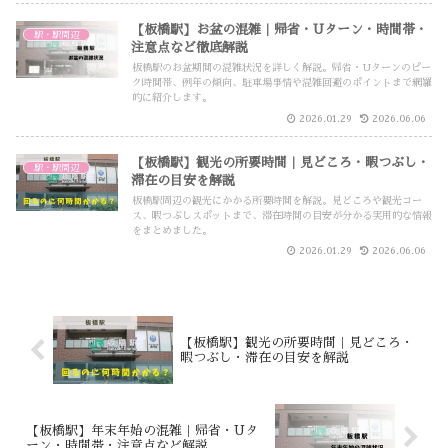
【板橋駅】お盆の混雑｜帰省・Uターン・時間帯・
駅・駅周辺
注意点など徹底解説
板橋駅のお盆期間の混雑状況を詳しく解説。帰省・Uターンのピー
ク時間帯、例年の傾向、駐車場事情や混雑回避のポイントまで網羅
的に紹介します。
2026.01.29
2026.06.06
【板橋駅】観光の所要時間｜見どころ・暇つぶし・
駅・駅周辺
滞在の目安を解説
板橋駅周辺の観光にかかる所要時間を解説。見どころや観光コー
ス、暇つぶしスポットまで、滞在時間の目安が分かる実用的な情報
をまとめました。
2026.01.29
2026.06.06
【板橋駅】観光の所要時間｜見どころ・
暇つぶし・滞在の目安を解説
【板橋駅】年末年始の混雑｜帰省・Uタ
ーン・時間帯・注意点など解説