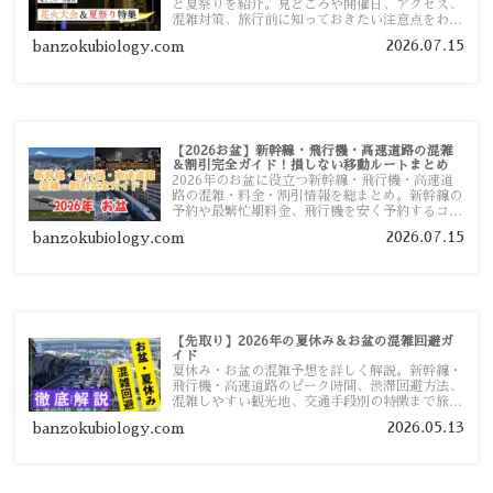
と夏祭りを紹介。見どころや開催日、アクセス、
混雑対策、旅行前に知っておきたい注意点をわか
りやすく解説します。
2026.07.15
banzokubiology.com
【2026お盆】新幹線・飛行機・高速道路の混雑
＆割引完全ガイド！損しない移動ルートまとめ
2026年のお盆に役立つ新幹線・飛行機・高速道
路の混雑・料金・割引情報を総まとめ。新幹線の
予約や最繁忙期料金、飛行機を安く予約するコ
ツ、高速道路の休日割引・深夜割引まで、損しな
2026.07.15
banzokubiology.com
い移動方法を分かりやすく解説します。
【先取り】2026年の夏休み＆お盆の混雑回避ガ
イド
夏休み・お盆の混雑予想を詳しく解説。新幹線・
飛行機・高速道路のピーク時間、渋滞回避方法、
混雑しやすい観光地、交通手段別の特徴まで旅行
者向けに分かりやすく紹介します。
2026.05.13
banzokubiology.com