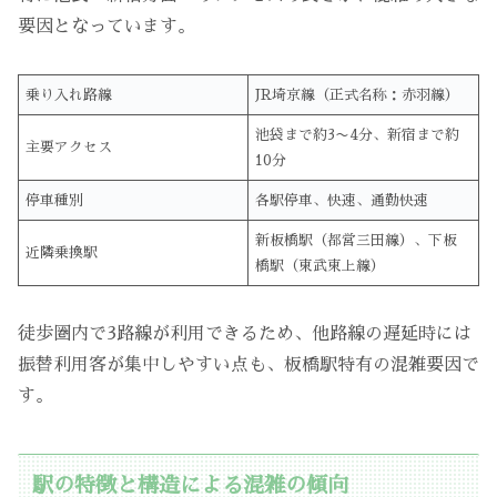
要因となっています。
乗り入れ路線
JR埼京線（正式名称：赤羽線）
池袋まで約3〜4分、新宿まで約
主要アクセス
10分
停車種別
各駅停車、快速、通勤快速
新板橋駅（都営三田線）、下板
近隣乗換駅
橋駅（東武東上線）
徒歩圏内で3路線が利用できるため、他路線の遅延時には
振替利用客が集中しやすい点も、板橋駅特有の混雑要因で
す。
駅の特徴と構造による混雑の傾向