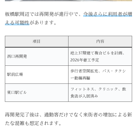
板橋駅周辺では再開発が進行中で、
今後さらに利用者が増
える可能性
があります。
項目
内容
地上37階建て複合ビルを計画、
西口再開発
2026年着工予定
歩行者空間拡充、バス・タクシ
駅前広場
ー動線再編
フィットネス、クリニック、飲
東口駅ビル
食店が入居済み
再開発完了後は、通勤客だけでなく来街者の増加による新
たな混雑も想定されます。