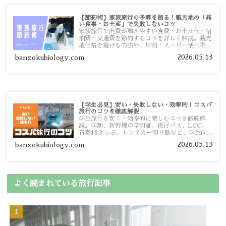
【節約術】家族旅行の予算を削る！観光地の「高
い食事・お土産」で失敗しないコツ
家族旅行で出費が増えやすい食費・お土産代・宿
泊費・交通費を節約するコツを詳しく解説。観光
地価格を避ける方法や、早割・スーパー活用術、
予算管理のポイントを紹介します。
2026.05.13
banzokubiology.com
【学生必見】安い・失敗しない・効率的！コスパ
旅行のコツを徹底解説
学生旅行を安く・効率的に楽しむコツを徹底解
説。学割、新幹線の学割証、夜行バス、LCC、
青春18きっぷ、レンタカー割り勘など、学生向け
の節約旅行術を詳しく紹介します。
2026.05.13
banzokubiology.com
よく読まれている旅行記事