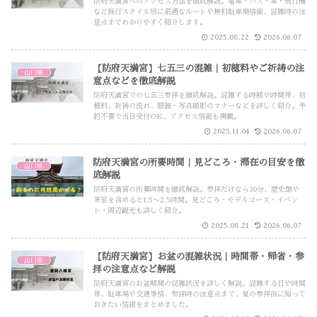
防府天満宮へのアクセス方法を徹底解説。電車・バス・車・飛行機
など旅行スタイル別に最適なルートや無料駐車場情報、混雑時の注
意点までわかりやすく紹介します。
2025.08.22
2026.06.07
【防府天満宮】七五三の混雑｜初穂料やご祈祷の注
山口県
意点などを徹底解説
防府天満宮での七五三参拝を徹底解説。混雑する時期や時間帯、初
穂料、祈祷の流れ、服装・写真撮影のマナーなどを詳しく紹介。予
約不要で当日受付OK、アクセス情報も掲載。
2025.11.04
2026.06.07
防府天満宮の所要時間｜見どころ・滞在の目安を徹
山口県
底解説
防府天満宮の所要時間を徹底解説。参拝だけなら30分、歴史館や
茶室を含めると1.5〜2.5時間。見どころ・モデルコース・イベン
ト・周辺観光も詳しく紹介。
2025.08.21
2026.06.07
【防府天満宮】お盆の混雑状況｜時間帯・帰省・参
山口県
拝の注意点など解説
防府天満宮のお盆期間の混雑状況を詳しく解説。混雑する日や時間
帯、駐車場や交通事情、参拝時の注意点まで、夏の参拝前に知って
おきたい情報をまとめました。