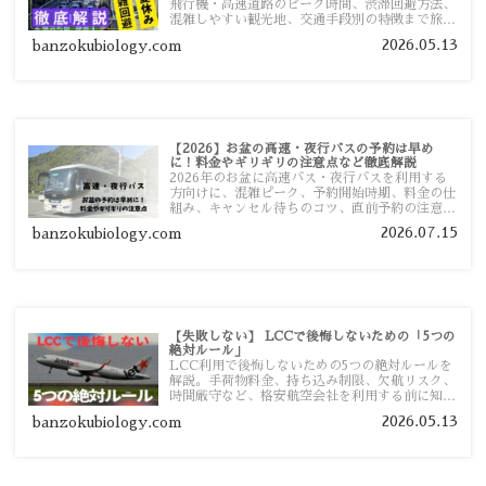
飛行機・高速道路のピーク時間、渋滞回避方法、
混雑しやすい観光地、交通手段別の特徴まで旅行
者向けに分かりやすく紹介します。
2026.05.13
banzokubiology.com
【2026】お盆の高速・夜行バスの予約は早め
に！料金やギリギリの注意点など徹底解説
2026年のお盆に高速バス・夜行バスを利用する
方向けに、混雑ピーク、予約開始時期、料金の仕
組み、キャンセル待ちのコツ、直前予約の注意点
まで詳しく解説します。
2026.07.15
banzokubiology.com
【失敗しない】 LCCで後悔しないための「5つの
絶対ルール」
LCC利用で後悔しないための5つの絶対ルールを
解説。手荷物料金、持ち込み制限、欠航リスク、
時間厳守など、格安航空会社を利用する前に知っ
ておきたい注意点を旅行者向けに詳しく紹介しま
2026.05.13
banzokubiology.com
す。