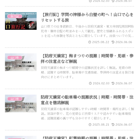
2026.02.03
2026.06.07
【旅行記】学問の神様から白壁の町へ！山口で心を
旅行記
リセットする旅
山口県での仕事最終日、午後から防府天満宮・東大寺別院周防阿弥
陀寺・柳井白壁の町並みを一人で観光。歴史と情緒あふれるスポッ
トを巡った体験を写真とともに紹介しています。出張ついでの気軽
なミニトリップにおすすめ。
2025.08.22
2026.06.06
【防府天満宮】梅まつりの混雑｜時間帯・見頃・参
山口県
拝の注意点など解説
防府天満宮の梅まつり期間中の混雑状況を詳しく解説。見頃の時
期、混雑する時間帯、駐車場や交通情報、参拝時の注意点を旅行者
向けにまとめています。
2026.02.03
2026.06.07
防府天満宮の駐車場の混雑状況｜時期・時間帯・注
山口県
意点を徹底解説
防府天満宮の駐車場が混雑しやすい時期・時間帯・場所を詳しく解
説。初詣や祭り、花の見頃など渋滞リスクや混みやすい駐車場情
報、混雑回避の裏ワザも分かりやすく紹介します。
2025.08.21
2026.06.07
【防府天満宮】紅葉時期の混雑｜時間帯・見頃・注