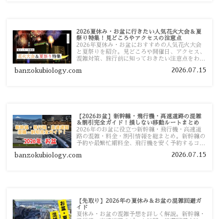
2026夏休み・お盆に行きたい人気花火大会＆夏
祭り特集！見どころやアクセスの注意点
2026年夏休み・お盆におすすめの人気花火大会
と夏祭りを紹介。見どころや開催日、アクセス、
混雑対策、旅行前に知っておきたい注意点をわか
りやすく解説します。
2026.07.15
banzokubiology.com
【2026お盆】新幹線・飛行機・高速道路の混雑
＆割引完全ガイド！損しない移動ルートまとめ
2026年のお盆に役立つ新幹線・飛行機・高速道
路の混雑・料金・割引情報を総まとめ。新幹線の
予約や最繁忙期料金、飛行機を安く予約するコ
ツ、高速道路の休日割引・深夜割引まで、損しな
2026.07.15
banzokubiology.com
い移動方法を分かりやすく解説します。
【先取り】2026年の夏休み＆お盆の混雑回避ガ
イド
夏休み・お盆の混雑予想を詳しく解説。新幹線・