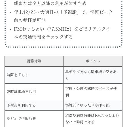
朝または夕方以降の利用がおすすめ
年末12/25～大晦日の「予祝詣」で、混雑ピーク
前の参拝が可能
FMわっしょい（77.3MHz）などでリアルタイ
ムの交通情報をチェックする
混雑対策
ポイント
早朝や夕方なら駐車場の空きあ
時間をずらす
り
学校・公園の臨時スペースが便
臨時駐車場を活用
利
予祝詣を利用する
混雑前にゆったり参拝可能
渋滞や満車情報はFMわっしょい
ラジオで情報収集
などで確認できる