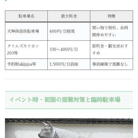
駐車場名
最大料金
特徴
買い物で割引、長時
天神商店街駐車場
600円/日程度
間停めやすい
タイムズカリヨン
低料金・観光派おす
330〜400円/日
203等
すめ
予約制akippa等
1,500円/日前後
事前確保で混雑なし
イベント時・初詣の混雑対策と臨時駐車場