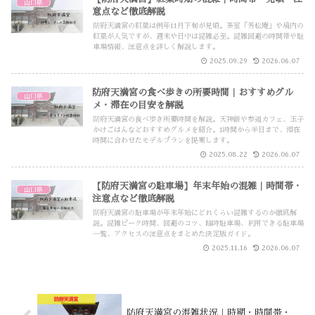
山口県
意点など徹底解説
防府天満宮の紅葉は例年11月下旬が見頃。茶室「芳松庵」や境内の
紅葉が人気ですが、週末や日中は混雑必至。混雑回避の時間帯や駐
車場情報、注意点を詳しく解説します。
2025.09.29
2026.06.07
防府天満宮の食べ歩きの所要時間｜おすすめグル
山口県
メ・滞在の目安を解説
防府天満宮の食べ歩き所要時間を解説。天神餅や参道カフェ、玉子
かけごはんなどおすすめグルメを紹介。1時間から半日まで、滞在
時間に合わせたモデルプランを提案します。
2025.08.22
2026.06.07
【防府天満宮の駐車場】年末年始の混雑｜時間帯・
山口県
注意点など徹底解説
防府天満宮の駐車場が年末年始にどれくらい混雑するのか徹底解
説。混雑ピーク時間、回避のコツ、臨時駐車場、利用できる駐車場
一覧、アクセスの注意点をまとめた決定版ガイド。
2025.11.16
2026.06.07
防府天満宮の混雑状況｜時期・時間帯・