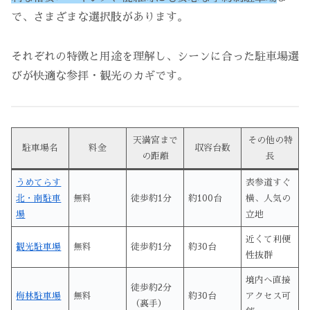
で、さまざまな選択肢があります。
それぞれの特徴と用途を理解し、シーンに合った駐車場選
びが快適な参拝・観光のカギです。
天満宮まで
その他の特
駐車場名
料金
収容台数
の距離
長
うめてらす
表参道すぐ
北・南駐車
無料
徒歩約1分
約100台
横、人気の
場
立地
近くて利便
観光駐車場
無料
徒歩約1分
約30台
性抜群
境内へ直接
徒歩約2分
梅林駐車場
無料
約30台
アクセス可
（裏手）