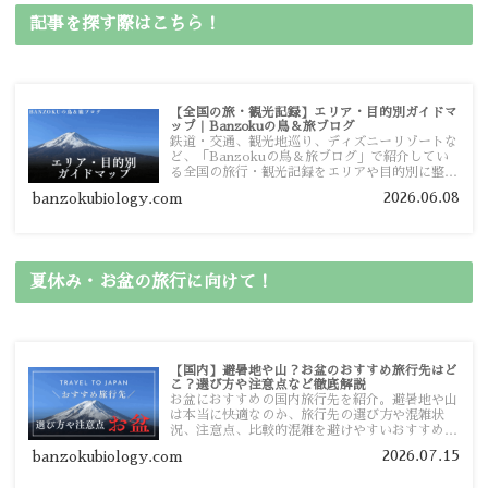
記事を探す際はこちら！
【全国の旅・観光記録】エリア・目的別ガイドマ
ップ｜Banzokuの鳥＆旅ブログ
鉄道・交通、観光地巡り、ディズニーリゾートな
ど、「Banzokuの鳥＆旅ブログ」で紹介してい
る全国の旅行・観光記録をエリアや目的別に整理
しました。あなたが行きたい場所の情報を、この
2026.06.08
banzokubiology.com
ガイドマップからスムーズに見つけていただけま
す。
夏休み・お盆の旅行に向けて！
【国内】避暑地や山？お盆のおすすめ旅行先はど
こ？選び方や注意点など徹底解説
お盆におすすめの国内旅行先を紹介。避暑地や山
は本当に快適なのか、旅行先の選び方や混雑状
況、注意点、比較的混雑を避けやすいおすすめス
ポットまで旅行前に役立つ情報を詳しく解説しま
2026.07.15
banzokubiology.com
す。