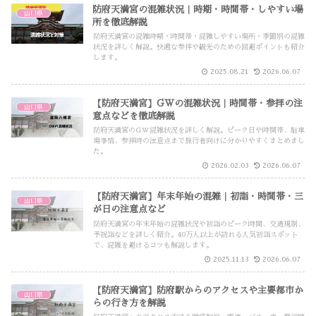
防府天満宮の混雑状況｜時期・時間帯・しやすい場
山口県
所を徹底解説
防府天満宮の混雑時期・時間帯・混雑しやすい場所・季節別の混雑
状況を詳しく解説。快適な参拝や観光のための回避ポイントも紹介
します。
2025.08.21
2026.06.07
【防府天満宮】GWの混雑状況｜時間帯・参拝の注
山口県
意点などを徹底解説
防府天満宮のGW混雑状況を詳しく解説。ピーク日や時間帯、駐車
場事情、参拝時の注意点まで旅行者向けに分かりやすくまとめまし
た。
2026.02.03
2026.06.07
【防府天満宮】年末年始の混雑｜初詣・時間帯・三
山口県
が日の注意点など
防府天満宮の年末年始の混雑状況や初詣のピーク時間、交通規制、
予祝詣などを詳しく紹介。40万人以上が訪れる人気初詣スポット
で、混雑を避けるコツも解説します。
2025.11.13
2026.06.07
【防府天満宮】防府駅からのアクセスや主要都市か
山口県
らの行き方を解説