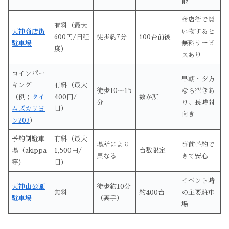
能
商店街で買
有料（最大
天神商店街
い物すると
600円/日程
徒歩約7分
100台前後
駐車場
無料サービ
度）
スあり
コインパー
早朝・夕方
キング
有料（最大
徒歩10〜15
なら空きあ
（例：
タイ
400円/
数か所
分
り、長時間
ムズカリヨ
日）
向き
ン203
）
予約制駐車
有料（最大
場所により
事前予約で
場（akippa
1,500円/
台数限定
異なる
きて安心
等）
日）
イベント時
天神山公園
徒歩約10分
無料
約400台
の主要駐車
駐車場
（裏手）
場