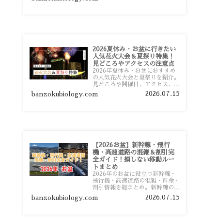
おすすめスポットまで旅行前に役
立つ情報を詳しく解説します。
2026夏休み・お盆に行きたい
人気花火大会＆夏祭り特集！
見どころやアクセスの注意点
2026年夏休み・お盆におすすめ
の人気花火大会と夏祭りを紹介。
見どころや開催日、アクセス、混
雑対策、旅行前に知っておきたい
2026.07.15
banzokubiology.com
注意点をわかりやすく解説しま
す。
【2026お盆】新幹線・飛行
機・高速道路の混雑＆割引完
全ガイド！損しない移動ルー
トまとめ
2026年のお盆に役立つ新幹線・
飛行機・高速道路の混雑・料金・
割引情報を総まとめ。新幹線の予
約や最繁忙期料金、飛行機を安く
2026.07.15
banzokubiology.com
予約するコツ、高速道路の休日割
引・深夜割引まで、損しない移動
方法を分かりやすく解説します。