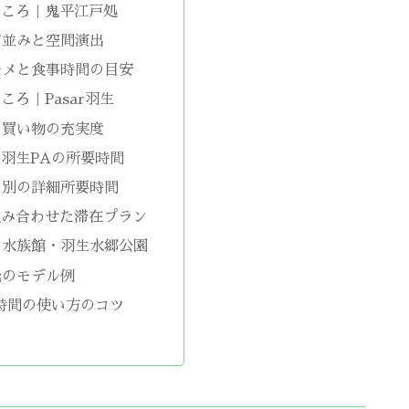
どころ｜鬼平江戸処
町並みと空間演出
ルメと食事時間の目安
ころ｜Pasar羽生
と買い物の充実度
羽生PAの所要時間
ろ別の詳細所要時間
組み合わせた滞在プラン
ま水族館・羽生水郷公園
光のモデル例
時間の使い方のコツ