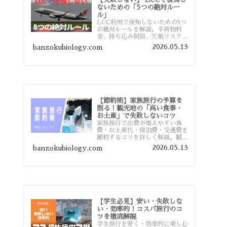
ないための「5つの絶対ルー
ル」
LCC利用で後悔しないための5つ
の絶対ルールを解説。手荷物料
金、持ち込み制限、欠航リスク、
時間厳守など、格安航空会社を利
2026.05.13
banzokubiology.com
用する前に知っておきたい注意点
を旅行者向けに詳しく紹介しま
す。
【節約術】家族旅行の予算を
削る！観光地の「高い食事・
お土産」で失敗しないコツ
家族旅行で出費が増えやすい食
費・お土産代・宿泊費・交通費を
節約するコツを詳しく解説。観光
地価格を避ける方法や、早割・ス
2026.05.13
banzokubiology.com
ーパー活用術、予算管理のポイン
トを紹介します。
【学生必見】安い・失敗しな
い・効率的！コスパ旅行のコ
ツを徹底解説
学生旅行を安く・効率的に楽しむ