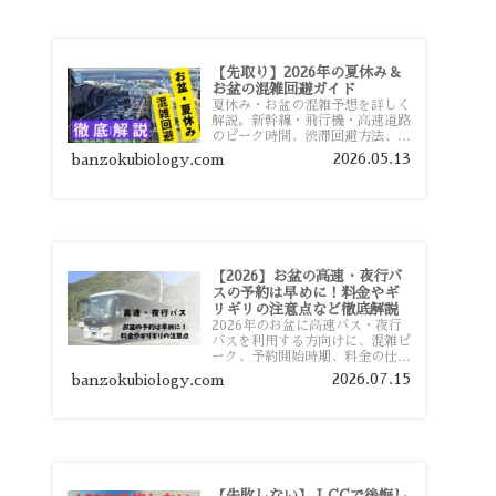
【先取り】2026年の夏休み＆
お盆の混雑回避ガイド
夏休み・お盆の混雑予想を詳しく
解説。新幹線・飛行機・高速道路
のピーク時間、渋滞回避方法、混
雑しやすい観光地、交通手段別の
2026.05.13
banzokubiology.com
特徴まで旅行者向けに分かりやす
く紹介します。
【2026】お盆の高速・夜行バ
スの予約は早めに！料金やギ
リギリの注意点など徹底解説
2026年のお盆に高速バス・夜行
バスを利用する方向けに、混雑ピ
ーク、予約開始時期、料金の仕組
み、キャンセル待ちのコツ、直前
2026.07.15
banzokubiology.com
予約の注意点まで詳しく解説しま
す。
【失敗しない】 LCCで後悔し