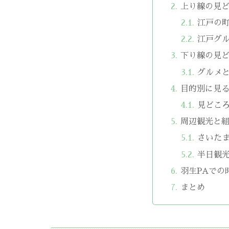
上り線の見
江戸の
江戸グ
下り線の見ど
グルメ
目的別に見る
見どこ
周辺観光と
さいた
半日観
羽生PAでの
まとめ