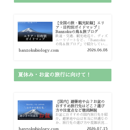
【全国の旅・観光記録】エリ
ア・目的別ガイドマップ｜
Banzokuの鳥＆旅ブログ
鉄道・交通、観光地巡り、ディズ
ニーリゾートなど、「Banzoku
の鳥＆旅ブログ」で紹介している
全国の旅行・観光記録をエリアや
2026.06.08
banzokubiology.com
目的別に整理しました。あなたが
行きたい場所の情報を、このガイ
ドマップからスムーズに見つけて
いただけます。
夏休み・お盆の旅行に向けて！
【国内】避暑地や山？お盆の
おすすめ旅行先はどこ？選び
方や注意点など徹底解説
お盆におすすめの国内旅行先を紹
介。避暑地や山は本当に快適なの
か、旅行先の選び方や混雑状況、
注意点、比較的混雑を避けやすい
2026.07.15
banzokubiology.com