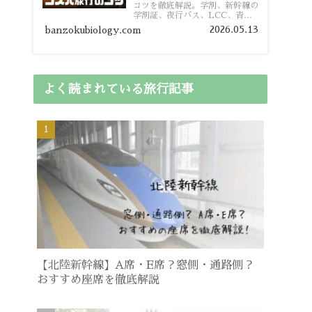
コツを徹底解説。学割、新幹線の
学割証、夜行バス、LCC、青春
18きっぷ、レンタカー割り勘な
2026.05.13
banzokubiology.com
ど、学生向けの節約旅行術を詳し
く紹介します。
よく読まれている旅行記事
【北陸新幹線】A席・E席？窓側・通路側？
おすすめ座席を徹底解説