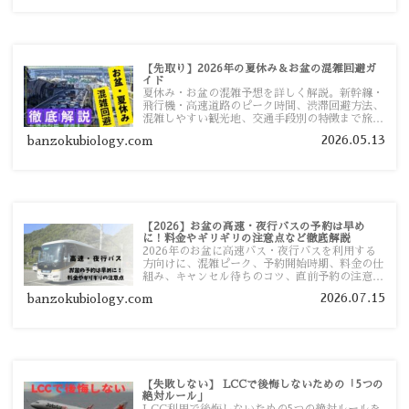
【先取り】2026年の夏休み＆お盆の混雑回避ガ
イド
夏休み・お盆の混雑予想を詳しく解説。新幹線・
飛行機・高速道路のピーク時間、渋滞回避方法、
混雑しやすい観光地、交通手段別の特徴まで旅行
者向けに分かりやすく紹介します。
2026.05.13
banzokubiology.com
【2026】お盆の高速・夜行バスの予約は早め
に！料金やギリギリの注意点など徹底解説
2026年のお盆に高速バス・夜行バスを利用する
方向けに、混雑ピーク、予約開始時期、料金の仕
組み、キャンセル待ちのコツ、直前予約の注意点
まで詳しく解説します。
2026.07.15
banzokubiology.com
【失敗しない】 LCCで後悔しないための「5つの
絶対ルール」