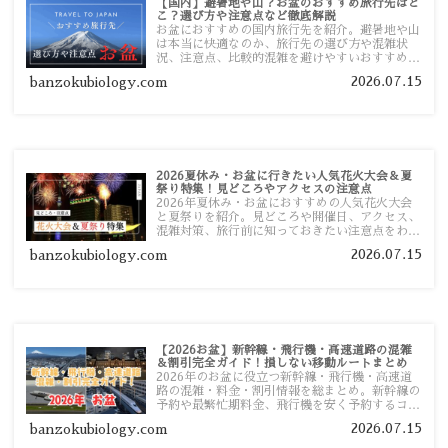
【国内】避暑地や山？お盆のおすすめ旅行先はど
こ？選び方や注意点など徹底解説
お盆におすすめの国内旅行先を紹介。避暑地や山
は本当に快適なのか、旅行先の選び方や混雑状
況、注意点、比較的混雑を避けやすいおすすめス
ポットまで旅行前に役立つ情報を詳しく解説しま
2026.07.15
banzokubiology.com
す。
2026夏休み・お盆に行きたい人気花火大会＆夏
祭り特集！見どころやアクセスの注意点
2026年夏休み・お盆におすすめの人気花火大会
と夏祭りを紹介。見どころや開催日、アクセス、
混雑対策、旅行前に知っておきたい注意点をわか
りやすく解説します。
2026.07.15
banzokubiology.com
【2026お盆】新幹線・飛行機・高速道路の混雑
＆割引完全ガイド！損しない移動ルートまとめ
2026年のお盆に役立つ新幹線・飛行機・高速道
路の混雑・料金・割引情報を総まとめ。新幹線の
予約や最繁忙期料金、飛行機を安く予約するコ
ツ、高速道路の休日割引・深夜割引まで、損しな
2026.07.15
banzokubiology.com
い移動方法を分かりやすく解説します。