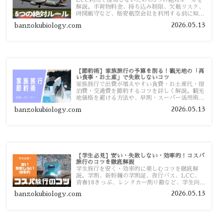
LCC利用で後悔しないための5つの絶対ルールを
解説。手荷物料金、持ち込み制限、欠航リスク、
時間厳守など、格安航空会社を利用する前に知っ
ておきたい注意点を旅行者向けに詳しく紹介しま
2026.05.13
banzokubiology.com
す。
【節約術】家族旅行の予算を削る！観光地の「高
い食事・お土産」で失敗しないコツ
家族旅行で出費が増えやすい食費・お土産代・宿
泊費・交通費を節約するコツを詳しく解説。観光
地価格を避ける方法や、早割・スーパー活用術、
予算管理のポイントを紹介します。
2026.05.13
banzokubiology.com
【学生必見】安い・失敗しない・効率的！コスパ
旅行のコツを徹底解説
学生旅行を安く・効率的に楽しむコツを徹底解
説。学割、新幹線の学割証、夜行バス、LCC、
青春18きっぷ、レンタカー割り勘など、学生向け
の節約旅行術を詳しく紹介します。
2026.05.13
banzokubiology.com