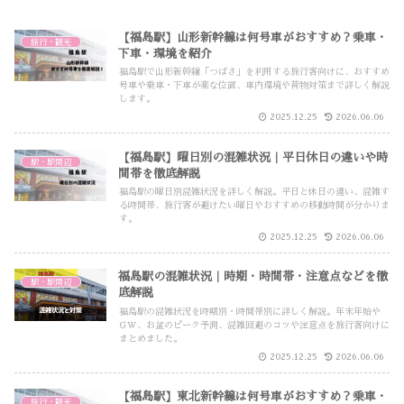
【福島駅】山形新幹線は何号車がおすすめ？乗車・
旅行・観光
下車・環境を紹介
福島駅で山形新幹線「つばさ」を利用する旅行客向けに、おすすめ
号車や乗車・下車が楽な位置、車内環境や荷物対策まで詳しく解説
します。
2025.12.25
2026.06.06
【福島駅】曜日別の混雑状況｜平日休日の違いや時
駅・駅周辺
間帯を徹底解説
福島駅の曜日別混雑状況を詳しく解説。平日と休日の違い、混雑す
る時間帯、旅行客が避けたい曜日やおすすめの移動時間が分かりま
す。
2025.12.25
2026.06.06
福島駅の混雑状況｜時期・時間帯・注意点などを徹
駅・駅周辺
底解説
福島駅の混雑状況を時期別・時間帯別に詳しく解説。年末年始や
GW、お盆のピーク予測、混雑回避のコツや注意点を旅行客向けに
まとめました。
2025.12.25
2026.06.06
【福島駅】東北新幹線は何号車がおすすめ？乗車・
旅行・観光