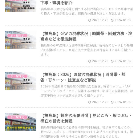
下車・環境を紹介
福島駅から東北新幹線を利用する旅行客向けに、おすすめ号車や乗
り換え・下車が楽な位置、駅構内の環境を詳しく解説します。
2025.12.25
2026.06.06
【福島駅】GWの混雑状況｜時間帯・回避方法・注
駅・駅周辺
意点などを徹底解説
福島駅のGW混雑状況を時間帯別に解説。新幹線のピーク日や駅構
内の混雑ポイント、回避方法や注意点を旅行者向けに詳しく紹介し
ます。
2025.12.25
2026.06.06
【福島駅：2026】お盆の混雑状況｜時間帯・帰
駅・駅周辺
省・Uターン・注意点など解説
2026年お盆期間の福島駅の混雑状況を解説。帰省ラッシュ・Uタ
ーンラッシュのピーク日、混雑する時間帯、駅構内の混雑状況、指
定席予約のコツや注意点を詳しく紹介します。
2025.12.25
2026.06.06
【福島駅】観光の所要時間｜見どころ・暇つぶし・
駅・駅周辺
滞在の目安を解説
福島駅周辺の観光に必要な所要時間を解説。徒歩圏内の見どころ、
暇つぶしスポット、滞在時間別のおすすめプランを紹介します。短
時間観光や乗り換え待ちにも役立つ情報をまとめました。