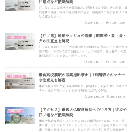
注意点など徹底解説
江ノ電のGW混雑状況を徹底解説。混雑する時間帯、待ち時間、満
員電車の実態、帰省や観光時の注意点、回避策まで旅行者向けに詳
しく紹介します。
2026.02.01
2026.06.06
【江ノ電】通勤ラッシュの混雑｜時間帯・朝・昼・
列車・特急
夕の注意点を解説
江ノ電の通勤ラッシュと混雑状況を時間帯別に解説。平日朝と休日
昼の違い、146％に達する観光ラッシュの実態や、旅行者向けの混
雑回避ポイントを詳しく紹介します。
2026.02.01
2026.06.06
鎌倉高校前駅の写真撮影禁止｜1号踏切でのマナー
列車・特急
や注意点を解説
鎌倉高校前駅の踏切は写真撮影が一部禁止に。最新の禁止区域やマ
ナー、撮影可能スポットを旅行者向けに詳しく解説。
2025.08.06
2026.06.14
【アクセス】鎌倉大仏殿高徳院への行き方｜徒歩や
神奈川県
江ノ電など徹底解説
鎌倉大仏殿高徳院へのアクセス方法を徹底解説！電車・バス・徒
歩・車、それぞれのメリット・デメリットや、お得なフリーパス情
報、混雑を避けるコツまで。初めてでも迷わず、快適に鎌倉観光を