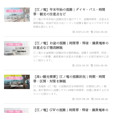
【江ノ電】年末年始の混雑｜ダイヤ・バス・時間
列車・特急
帯・観光の注意点など
江ノ電の年末年始の混雑状況や運行ダイヤ、混雑時間帯、注意点を
徹底解説。初詣や初日の出シーズンの混雑を避けるコツやおすすめ
時間も紹介します。
2025.11.09
2026.06.06
【江ノ電】お盆の混雑｜時間帯・帰省・満員電車の
列車・特急
注意点など徹底解説
江ノ電のお盆期間の混雑状況を徹底解説。混雑する時間帯、帰省・
Uターンの影響、満員電車の注意点や回避のコツを旅行者向けに詳
しく紹介します。
2026.02.01
2026.06.06
【高い観光需要】江ノ電の混雑状況｜時期・時間
列車・特急
帯・区間・対策を解説
江ノ島電鉄（江ノ電）の混雑状況を時間帯別・区間別に詳しく解
説。旅行客向けに混雑しやすい時期や時間帯、快適に乗車するため
のコツも紹介します。
2025.08.06
2026.06.14
【江ノ電】GWの混雑｜時間帯・帰省・満員電車の
列車・特急