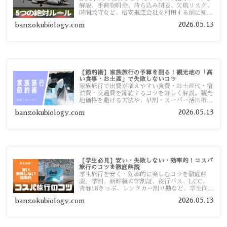
解説。手荷物料金、持ち込み制限、欠航リスク、
時間厳守など、格安航空会社を利用する前に知っ
ておきたい注意点を旅行者向けに詳しく紹介しま
2026.05.13
banzokubiology.com
す。
【節約術】家族旅行の予算を削る！観光地の「高
い食事・お土産」で失敗しないコツ
家族旅行で出費が増えやすい食費・お土産代・宿
泊費・交通費を節約するコツを詳しく解説。観光
地価格を避ける方法や、早割・スーパー活用術、
予算管理のポイントを紹介します。
2026.05.13
banzokubiology.com
【学生必見】安い・失敗しない・効率的！コスパ
旅行のコツを徹底解説
学生旅行を安く・効率的に楽しむコツを徹底解
説。学割、新幹線の学割証、夜行バス、LCC、
青春18きっぷ、レンタカー割り勘など、学生向け
の節約旅行術を詳しく紹介します。
2026.05.13
banzokubiology.com