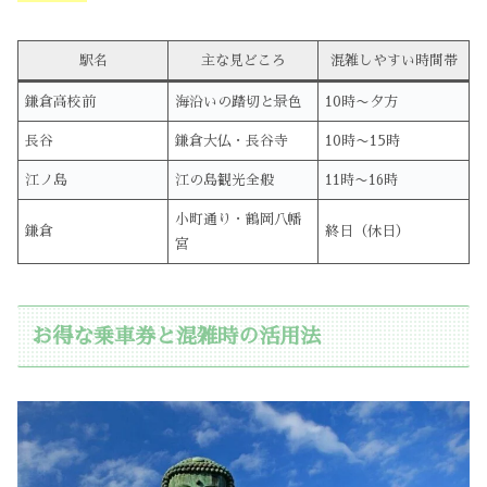
駅名
主な見どころ
混雑しやすい時間帯
鎌倉高校前
海沿いの踏切と景色
10時〜夕方
長谷
鎌倉大仏・長谷寺
10時〜15時
江ノ島
江の島観光全般
11時〜16時
小町通り・鶴岡八幡
鎌倉
終日（休日）
宮
お得な乗車券と混雑時の活用法