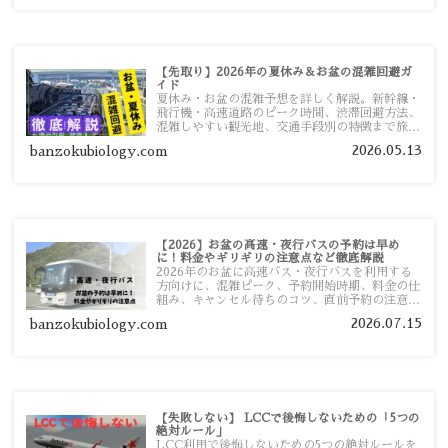
【先取り】2026年の夏休み＆お盆の混雑回避ガ
イド
夏休み・お盆の混雑予想を詳しく解説。新幹線・
飛行機・高速道路のピーク時間、渋滞回避方法、
混雑しやすい観光地、交通手段別の特徴まで旅行
者向けに分かりやすく紹介します。
2026.05.13
banzokubiology.com
【2026】お盆の高速・夜行バスの予約は早め
に！料金やギリギリの注意点など徹底解説
2026年のお盆に高速バス・夜行バスを利用する
方向けに、混雑ピーク、予約開始時期、料金の仕
組み、キャンセル待ちのコツ、直前予約の注意点
まで詳しく解説します。
2026.07.15
banzokubiology.com
【失敗しない】 LCCで後悔しないための「5つの
絶対ルール」
LCC利用で後悔しないための5つの絶対ルールを