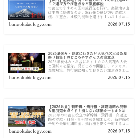
【国内】避暑地や山？お盆のおすすめ旅行先はど
こ？選び方や注意点など徹底解説
お盆におすすめの国内旅行先を紹介。避暑地や山
は本当に快適なのか、旅行先の選び方や混雑状
況、注意点、比較的混雑を避けやすいおすすめス
ポットまで旅行前に役立つ情報を詳しく解説しま
2026.07.15
banzokubiology.com
す。
2026夏休み・お盆に行きたい人気花火大会＆夏
祭り特集！見どころやアクセスの注意点
2026年夏休み・お盆におすすめの人気花火大会
と夏祭りを紹介。見どころや開催日、アクセス、
混雑対策、旅行前に知っておきたい注意点をわか
りやすく解説します。
2026.07.15
banzokubiology.com
【2026お盆】新幹線・飛行機・高速道路の混雑
＆割引完全ガイド！損しない移動ルートまとめ
2026年のお盆に役立つ新幹線・飛行機・高速道
路の混雑・料金・割引情報を総まとめ。新幹線の
予約や最繁忙期料金、飛行機を安く予約するコ
ツ、高速道路の休日割引・深夜割引まで、損しな
2026.07.15
banzokubiology.com
い移動方法を分かりやすく解説します。