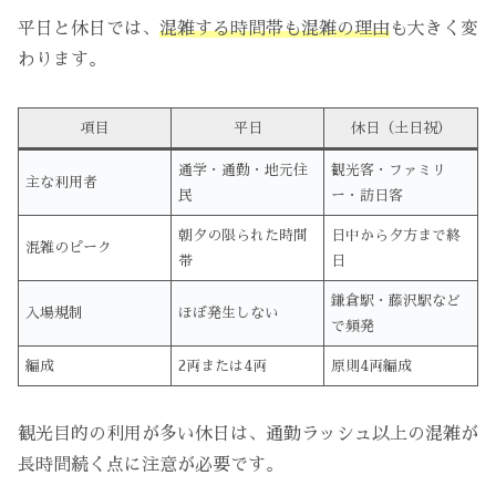
平日と休日では、
混雑する時間帯も混雑の理由
も大きく変
わります。
項目
平日
休日（土日祝）
通学・通勤・地元住
観光客・ファミリ
主な利用者
民
ー・訪日客
朝夕の限られた時間
日中から夕方まで終
混雑のピーク
帯
日
鎌倉駅・藤沢駅など
入場規制
ほぼ発生しない
で頻発
編成
2両または4両
原則4両編成
観光目的の利用が多い休日は、通勤ラッシュ以上の混雑が
長時間続く点に注意が必要です。