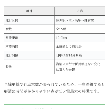
項目
内容
運行区間
藤沢駅〜江ノ島駅〜鎌倉駅
駅数
全15駅
営業距離
10.0km
所要時間
全線通しで約34分
運行間隔
日中は約14分間隔
海沿い走行や併用軌道など変化
特徴
に富んだ景観
全線単線で列車本数が限られているため、一度混雑すると
解消に時間がかかりやすい点が江ノ電最大の特徴です。