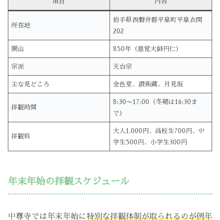
項目
内容
岩手県西磐井郡平泉町平泉衣関
所在地
202
開山
850年（慈覚大師円仁）
宗派
天台宗
主な見どころ
金色堂、讃衡蔵、月見坂
8:30〜17:00（冬期は16:30ま
拝観時間
で）
大人1,000円、高校生700円、中
拝観料
学生500円、小学生300円
年末年始の拝観スケジュール
中尊寺では年末年始に
特別な拝観体制が取られるのが例年