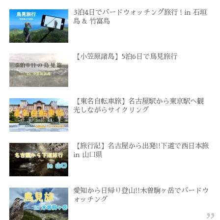
3泊4日でバードウォッチング旅行 ! in 石垣
島 & 竹富島
【小笠原諸島】5泊6日で鳥見旅行
【東名自転車旅】名古屋駅から東京駅へ観
光しながらサイクリング
【旅行記】名古屋から出発!!下道で西日本旅
in 山口県
愛知から日帰り登山!!木曽駒ヶ岳でバードウ
ォッチング