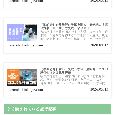
2026.05.13
banzokubiology.com
す。
【節約術】家族旅行の予算を削る！観光地の「高
い食事・お土産」で失敗しないコツ
家族旅行で出費が増えやすい食費・お土産代・宿
泊費・交通費を節約するコツを詳しく解説。観光
地価格を避ける方法や、早割・スーパー活用術、
予算管理のポイントを紹介します。
2026.05.13
banzokubiology.com
【学生必見】安い・失敗しない・効率的！コスパ
旅行のコツを徹底解説
学生旅行を安く・効率的に楽しむコツを徹底解
説。学割、新幹線の学割証、夜行バス、LCC、
青春18きっぷ、レンタカー割り勘など、学生向け
の節約旅行術を詳しく紹介します。
2026.05.13
banzokubiology.com
よく読まれている旅行記事