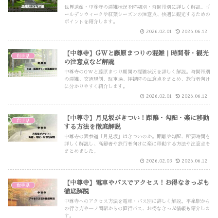
世界遺産・中尊寺の混雑状況を時期別・時間帯別に詳しく解説。ゴ
ールデンウィークや紅葉シーズンの注意点、快適に観光するための
ポイントを紹介します。
2026.02.01
2026.06.12
【中尊寺】GWと藤原まつりの混雑｜時間帯・観光
岩手県
の注意点など解説
中尊寺のGWと藤原まつり期間の混雑状況を詳しく解説。時間帯別
の混雑、交通規制、駐車場、拝観時の注意点をまとめ、旅行者向け
に分かりやすく紹介します。
2026.02.01
2026.06.12
【中尊寺】月見坂がきつい！距離・勾配・楽に移動
岩手県
する方法を徹底解説
中尊寺の表参道「月見坂」はきついのか。距離や勾配、所要時間を
詳しく解説し、高齢者や旅行者向けに楽に移動する方法や注意点を
まとめました。
2026.02.03
2026.06.12
【中尊寺】電車やバスでアクセス！お得なきっぷも
岩手県
徹底解説
中尊寺へのアクセス方法を電車・バス別に詳しく解説。平泉駅から
の行き方や一ノ関駅からの直行バス、お得なきっぷ情報も紹介しま
す。