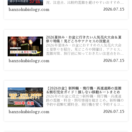
況、注意点、比較的混雑を避けやすいおすすめス
ポットまで旅行前に役立つ情報を詳しく解説しま
2026.07.15
banzokubiology.com
す。
2026夏休み・お盆に行きたい人気花火大会＆夏
祭り特集！見どころやアクセスの注意点
2026年夏休み・お盆におすすめの人気花火大会
と夏祭りを紹介。見どころや開催日、アクセス、
混雑対策、旅行前に知っておきたい注意点をわか
りやすく解説します。
2026.07.15
banzokubiology.com
【2026お盆】新幹線・飛行機・高速道路の混雑
＆割引完全ガイド！損しない移動ルートまとめ
2026年のお盆に役立つ新幹線・飛行機・高速道
路の混雑・料金・割引情報を総まとめ。新幹線の
予約や最繁忙期料金、飛行機を安く予約するコ
ツ、高速道路の休日割引・深夜割引まで、損しな
2026.07.15
banzokubiology.com
い移動方法を分かりやすく解説します。