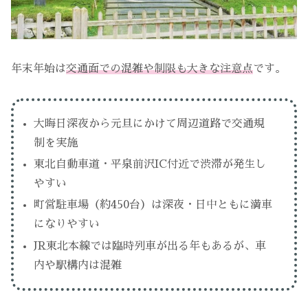
年末年始は
交通面での混雑や制限も大きな注意点
です。
大晦日深夜から元旦にかけて周辺道路で交通規
制を実施
東北自動車道・平泉前沢IC付近で渋滞が発生し
やすい
町営駐車場（約450台）は深夜・日中ともに満車
になりやすい
JR東北本線では臨時列車が出る年もあるが、車
内や駅構内は混雑