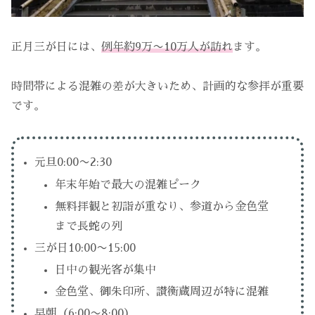
正月三が日には、
例年約9万〜10万人が訪れ
ます。
時間帯による混雑の差が大きいため、計画的な参拝が重要
です。
元旦0:00〜2:30
年末年始で最大の混雑ピーク
無料拝観と初詣が重なり、参道から金色堂
まで長蛇の列
三が日10:00〜15:00
日中の観光客が集中
金色堂、御朱印所、讃衡蔵周辺が特に混雑
早朝（6:00〜8:00）