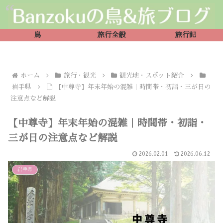
鳥
旅行全般
旅行記
ホーム
旅行・観光
観光地・スポット紹介
岩手県
【中尊寺】年末年始の混雑｜時間帯・初詣・三が日の
注意点など解説
【中尊寺】年末年始の混雑｜時間帯・初詣・
三が日の注意点など解説
2026.02.01
2026.06.12
岩手県