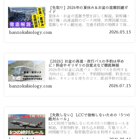
【先取り】2026年の夏休み＆お盆の混雑回避ガ
イド
夏休み・お盆の混雑予想を詳しく解説。新幹線・
飛行機・高速道路のピーク時間、渋滞回避方法、
混雑しやすい観光地、交通手段別の特徴まで旅行
者向けに分かりやすく紹介します。
2026.05.13
banzokubiology.com
【2026】お盆の高速・夜行バスの予約は早め
に！料金やギリギリの注意点など徹底解説
2026年のお盆に高速バス・夜行バスを利用する
方向けに、混雑ピーク、予約開始時期、料金の仕
組み、キャンセル待ちのコツ、直前予約の注意点
まで詳しく解説します。
2026.07.15
banzokubiology.com
【失敗しない】 LCCで後悔しないための「5つの
絶対ルール」
LCC利用で後悔しないための5つの絶対ルールを
解説。手荷物料金、持ち込み制限、欠航リスク、
時間厳守など、格安航空会社を利用する前に知っ
ておきたい注意点を旅行者向けに詳しく紹介しま