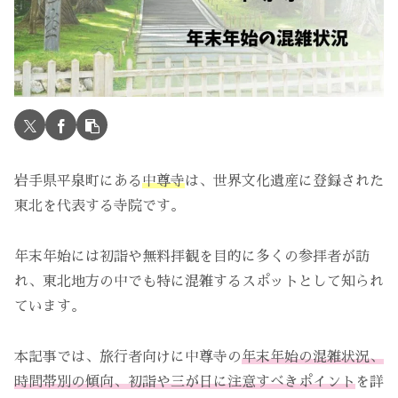
岩手県平泉町にある
中尊寺
は、世界文化遺産に登録された
東北を代表する寺院です。
年末年始には初詣や無料拝観を目的に多くの参拝者が訪
れ、東北地方の中でも特に混雑するスポットとして知られ
ています。
本記事では、旅行者向けに中尊寺の
年末年始の混雑状況、
時間帯別の傾向、初詣や三が日に注意すべきポイント
を詳