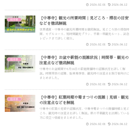
2026.02.01
2026.06.12
【中尊寺】観光の所要時間｜見どころ・滞在の目安
岩手県
などを徹底解説
世界遺産・中尊寺の観光所要時間を徹底解説。見どころ別の滞在時
間、モデルコース、短時間観光プラン、平泉一帯観光ルート、記念
トピックまで詳しく紹介。
2026.02.01
2026.06.12
【中尊寺】お盆や薪能の混雑状況｜時間帯・観光の
岩手県
注意点など徹底解説
中尊寺のお盆期間や8月14日の薪能開催時の混雑状況を詳しく解
説。時間帯別の混雑、駐車場事情、観光時の注意点を旅行者向けに
まとめました。
2026.02.01
2026.06.12
【中尊寺】紅葉時期や菊まつりの混雑｜見頃・観光
岩手県
の注意点などを解説
中尊寺の紅葉の見頃や混雑状況、中尊寺菊まつりの開催時期と見ど
ころ、観光時の注意点を詳しく解説。秋の平泉観光を計画している
方に役立つ情報をまとめました。
2026.02.01
2026.06.12