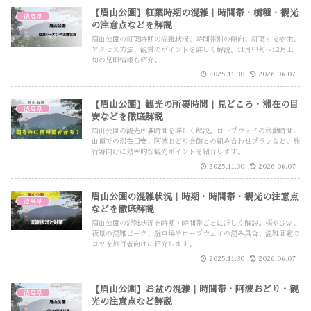
【眉山公園】紅葉時期の混雑｜時間帯・樹種・観光
徳島県
の注意点などを解説
眉山公園の紅葉時期の混雑状況、時間帯別の傾向、紅葉する樹木、
アクセス方法、観賞のポイントを詳しく解説。11月中旬〜12月上
旬の見頃情報も紹介。
2025.11.30
2026.06.07
【眉山公園】観光の所要時間｜見どころ・滞在の目
徳島県
安などを徹底解説
眉山公園の観光所要時間を詳しく解説。ロープウェイの移動時間、
山頂での滞在目安、阿波おどり会館との組み合わせプランなど、旅
行客向けに効率的な観光ポイントを紹介します。
2025.11.30
2026.06.07
眉山公園の混雑状況｜時期・時間帯・観光の注意点
徳島県
などを徹底解説
眉山公園の混雑状況を時期・時間帯ごとに詳しく解説。桜やGW、
夜景の混雑ピーク、駐車場やロープウェイの混み具合、混雑回避の
コツを旅行者向けに紹介します。
2025.11.30
2026.06.07
【眉山公園】お盆の混雑｜時間帯・阿波おどり・観
徳島県
光の注意点など解説