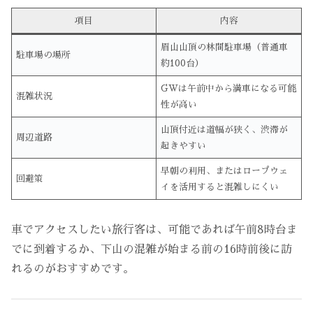
項目
内容
眉山山頂の林間駐車場（普通車
駐車場の場所
約100台）
GWは午前中から満車になる可能
混雑状況
性が高い
山頂付近は道幅が狭く、渋滞が
周辺道路
起きやすい
早朝の利用、またはロープウェ
回避策
イを活用すると混雑しにくい
車でアクセスしたい旅行客は、可能であれば午前8時台ま
でに到着するか、下山の混雑が始まる前の16時前後に訪
れるのがおすすめです。