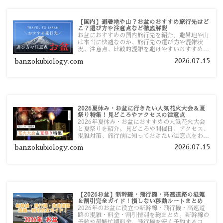
【国内】避暑地や山？お盆のおすすめ旅行先はど
こ？選び方や注意点など徹底解説
お盆におすすめの国内旅行先を紹介。避暑地や山
は本当に快適なのか、旅行先の選び方や混雑状
況、注意点、比較的混雑を避けやすいおすすめス
ポットまで旅行前に役立つ情報を詳しく解説しま
2026.07.15
banzokubiology.com
す。
2026夏休み・お盆に行きたい人気花火大会＆夏
祭り特集！見どころやアクセスの注意点
2026年夏休み・お盆におすすめの人気花火大会
と夏祭りを紹介。見どころや開催日、アクセス、
混雑対策、旅行前に知っておきたい注意点をわか
りやすく解説します。
2026.07.15
banzokubiology.com
【2026お盆】新幹線・飛行機・高速道路の混雑
＆割引完全ガイド！損しない移動ルートまとめ
2026年のお盆に役立つ新幹線・飛行機・高速道
路の混雑・料金・割引情報を総まとめ。新幹線の
予約や最繁忙期料金、飛行機を安く予約するコ