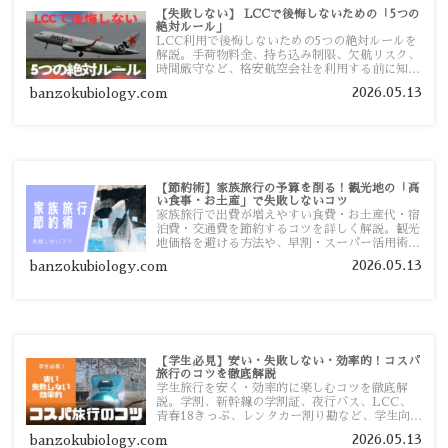
【失敗しない】 LCCで後悔しないための「5つの
絶対ルール」
LCC利用で後悔しないための5つの絶対ルールを
解説。手荷物料金、持ち込み制限、欠航リスク、
時間厳守など、格安航空会社を利用する前に知っ
ておきたい注意点を旅行者向けに詳しく紹介しま
2026.05.13
banzokubiology.com
す。
【節約術】家族旅行の予算を削る！観光地の「高
い食事・お土産」で失敗しないコツ
家族旅行で出費が増えやすい食費・お土産代・宿
泊費・交通費を節約するコツを詳しく解説。観光
地価格を避ける方法や、早割・スーパー活用術、
予算管理のポイントを紹介します。
2026.05.13
banzokubiology.com
【学生必見】安い・失敗しない・効率的！コスパ
旅行のコツを徹底解説
学生旅行を安く・効率的に楽しむコツを徹底解
説。学割、新幹線の学割証、夜行バス、LCC、
青春18きっぷ、レンタカー割り勘など、学生向け
の節約旅行術を詳しく紹介します。
2026.05.13
banzokubiology.com