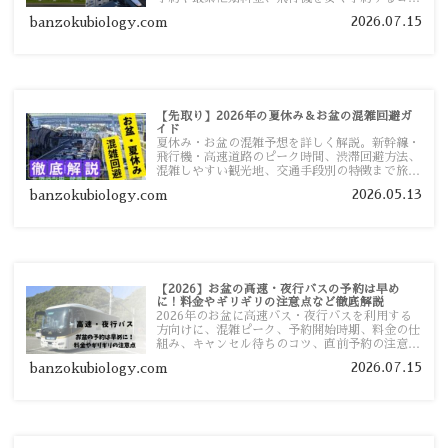
ツ、高速道路の休日割引・深夜割引まで、損しな
2026.07.15
banzokubiology.com
い移動方法を分かりやすく解説します。
【先取り】2026年の夏休み＆お盆の混雑回避ガ
イド
夏休み・お盆の混雑予想を詳しく解説。新幹線・
飛行機・高速道路のピーク時間、渋滞回避方法、
混雑しやすい観光地、交通手段別の特徴まで旅行
者向けに分かりやすく紹介します。
2026.05.13
banzokubiology.com
【2026】お盆の高速・夜行バスの予約は早め
に！料金やギリギリの注意点など徹底解説
2026年のお盆に高速バス・夜行バスを利用する
方向けに、混雑ピーク、予約開始時期、料金の仕
組み、キャンセル待ちのコツ、直前予約の注意点
まで詳しく解説します。
2026.07.15
banzokubiology.com