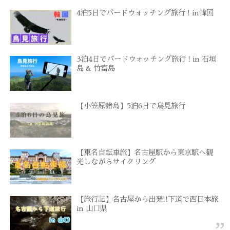
4泊5日でバードウォッチング旅行 ! in韓国
3泊4日でバードウォッチング旅行 ! in 石垣
島 & 竹富島
【小笠原諸島】5泊6日で鳥見旅行
【東名自転車旅】名古屋駅から東京駅へ観
光しながらサイクリング
【旅行記】名古屋から出発!!下道で西日本旅
in 山口県