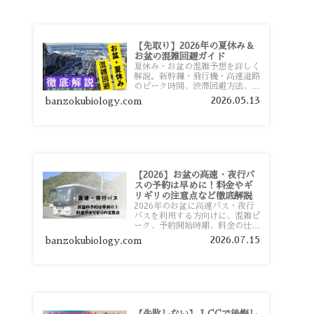
【先取り】2026年の夏休み＆
お盆の混雑回避ガイド
夏休み・お盆の混雑予想を詳しく
解説。新幹線・飛行機・高速道路
のピーク時間、渋滞回避方法、混
雑しやすい観光地、交通手段別の
2026.05.13
banzokubiology.com
特徴まで旅行者向けに分かりやす
く紹介します。
【2026】お盆の高速・夜行バ
スの予約は早めに！料金やギ
リギリの注意点など徹底解説
2026年のお盆に高速バス・夜行
バスを利用する方向けに、混雑ピ
ーク、予約開始時期、料金の仕組
み、キャンセル待ちのコツ、直前
2026.07.15
banzokubiology.com
予約の注意点まで詳しく解説しま
す。
【失敗しない】 LCCで後悔し