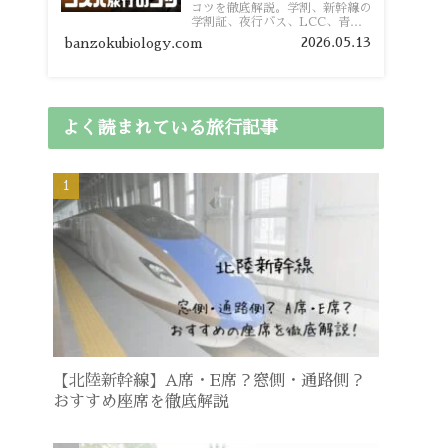
コツを徹底解説。学割、新幹線の
学割証、夜行バス、LCC、青春
18きっぷ、レンタカー割り勘な
2026.05.13
banzokubiology.com
ど、学生向けの節約旅行術を詳し
く紹介します。
よく読まれている旅行記事
【北陸新幹線】A席・E席？窓側・通路側？
おすすめ座席を徹底解説