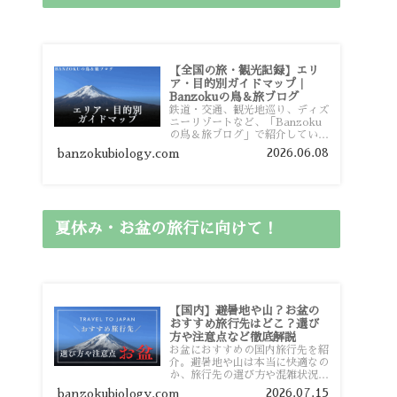
【全国の旅・観光記録】エリ
ア・目的別ガイドマップ｜
Banzokuの鳥＆旅ブログ
鉄道・交通、観光地巡り、ディズ
ニーリゾートなど、「Banzoku
の鳥＆旅ブログ」で紹介している
全国の旅行・観光記録をエリアや
2026.06.08
banzokubiology.com
目的別に整理しました。あなたが
行きたい場所の情報を、このガイ
ドマップからスムーズに見つけて
いただけます。
夏休み・お盆の旅行に向けて！
【国内】避暑地や山？お盆の
おすすめ旅行先はどこ？選び
方や注意点など徹底解説
お盆におすすめの国内旅行先を紹
介。避暑地や山は本当に快適なの
か、旅行先の選び方や混雑状況、
注意点、比較的混雑を避けやすい
2026.07.15
banzokubiology.com