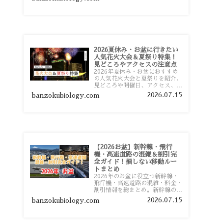
おすすめスポットまで旅行前に役
立つ情報を詳しく解説します。
2026夏休み・お盆に行きたい
人気花火大会＆夏祭り特集！
見どころやアクセスの注意点
2026年夏休み・お盆におすすめ
の人気花火大会と夏祭りを紹介。
見どころや開催日、アクセス、混
雑対策、旅行前に知っておきたい
2026.07.15
banzokubiology.com
注意点をわかりやすく解説しま
す。
【2026お盆】新幹線・飛行
機・高速道路の混雑＆割引完
全ガイド！損しない移動ルー
トまとめ
2026年のお盆に役立つ新幹線・
飛行機・高速道路の混雑・料金・
割引情報を総まとめ。新幹線の予
約や最繁忙期料金、飛行機を安く
2026.07.15
banzokubiology.com
予約するコツ、高速道路の休日割
引・深夜割引まで、損しない移動
方法を分かりやすく解説します。