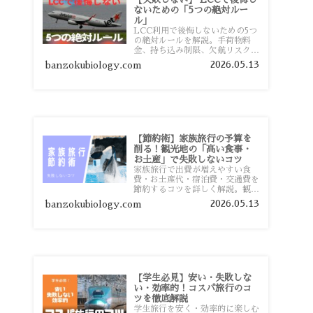
ないための「5つの絶対ルー
ル」
LCC利用で後悔しないための5つ
の絶対ルールを解説。手荷物料
金、持ち込み制限、欠航リスク、
時間厳守など、格安航空会社を利
2026.05.13
banzokubiology.com
用する前に知っておきたい注意点
を旅行者向けに詳しく紹介しま
す。
【節約術】家族旅行の予算を
削る！観光地の「高い食事・
お土産」で失敗しないコツ
家族旅行で出費が増えやすい食
費・お土産代・宿泊費・交通費を
節約するコツを詳しく解説。観光
地価格を避ける方法や、早割・ス
2026.05.13
banzokubiology.com
ーパー活用術、予算管理のポイン
トを紹介します。
【学生必見】安い・失敗しな
い・効率的！コスパ旅行のコ
ツを徹底解説
学生旅行を安く・効率的に楽しむ