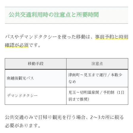
公共交通利用時の注意点と所要時間
バスやデマンドタクシーを使った移動は、
事前予約と時刻
確認が必須
です。
移動手段
注意点
津南町～見玉まで運行／本数少
南越後観光バス
なめ
見玉～切明温泉間／予約制（1日
デマンドタクシー
前まで推奨）
公共交通のみで日帰り観光を行う場合、2〜3カ所に絞る
必要があります。