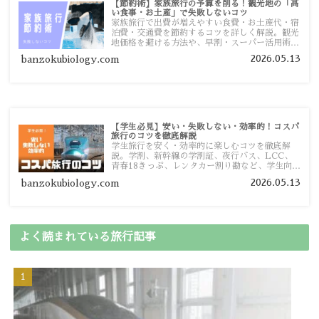
【節約術】家族旅行の予算を削る！観光地の「高
い食事・お土産」で失敗しないコツ
家族旅行で出費が増えやすい食費・お土産代・宿
泊費・交通費を節約するコツを詳しく解説。観光
地価格を避ける方法や、早割・スーパー活用術、
予算管理のポイントを紹介します。
2026.05.13
banzokubiology.com
【学生必見】安い・失敗しない・効率的！コスパ
旅行のコツを徹底解説
学生旅行を安く・効率的に楽しむコツを徹底解
説。学割、新幹線の学割証、夜行バス、LCC、
青春18きっぷ、レンタカー割り勘など、学生向け
の節約旅行術を詳しく紹介します。
2026.05.13
banzokubiology.com
よく読まれている旅行記事