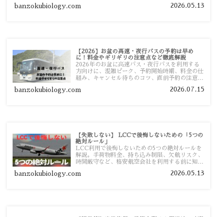
者向けに分かりやすく紹介します。
2026.05.13
banzokubiology.com
【2026】お盆の高速・夜行バスの予約は早め
に！料金やギリギリの注意点など徹底解説
2026年のお盆に高速バス・夜行バスを利用する
方向けに、混雑ピーク、予約開始時期、料金の仕
組み、キャンセル待ちのコツ、直前予約の注意点
まで詳しく解説します。
2026.07.15
banzokubiology.com
【失敗しない】 LCCで後悔しないための「5つの
絶対ルール」
LCC利用で後悔しないための5つの絶対ルールを
解説。手荷物料金、持ち込み制限、欠航リスク、
時間厳守など、格安航空会社を利用する前に知っ
ておきたい注意点を旅行者向けに詳しく紹介しま
2026.05.13
banzokubiology.com
す。