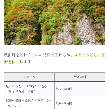
秋山郷をどれくらいの時間で回れるか、
スタイルごとに目
安を紹介
します。
スタイル
所要時間
見どころを2～3カ所だけ巡る
約3〜4時間
（例：見倉橋＋温泉）
紅葉の名所＋温泉立ち寄り（5〜
約6〜8時間
6スポット）