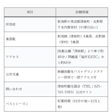
項目
詳細情報
新潟県中魚沼郡津南町・長野県
所在地
下水内郡栄村（中津川沿い）
新潟側（津南町）8集落、長野側
集落数
（栄村）5集落
JR飯山線「津南駅」より車で約
アクセス
40分／関越道「塩沢石打IC」か
ら約60分
南越後観光バス＋デマンドタク
公共交通
シー併用で一部アクセス可
津南町観光協会（TEL：025-
問い合わせ
765-5585）公式サイト
紅葉時期（10月中旬〜11月上
ベストシーズン
旬）