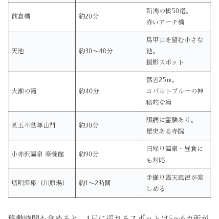
新潟の橋50選。
前倉橋
約20分
赤いアーチ橋
鳥甲山を望む小さな
天池
約30〜40分
池。
撮影スポット
落差25m。
大瀬の滝
約40分
コバルトブルーの神
秘的な滝
眼病に霊験あり。
見玉不動尊山門
約30分
歴史ある寺院
日帰り温泉・昼食に
小赤沢温泉 楽養館
約90分
も対応
手掘り露天風呂が楽
切明温泉（川原湯）
約1〜2時間
しめる