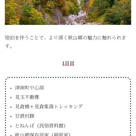
宿泊を伴うことで、より深く秋山郷の魅力に触れられま
す。
1日目
津南町中心部
見玉不動尊
見倉橋＋見倉集落トレッキング
甘酒村跡
とねんぼ（民俗資料館）
秋山郷保存民家（福原家）