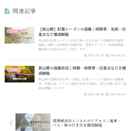
関連記事
【秋山郷】紅葉シーズンの混雑｜時間帯・見頃・注
新潟県
意点など徹底解説
秋山郷の紅葉シーズン（10月中旬～11月上旬）の混雑状況を徹底
解説。混雑する時間帯や回避方法、見頃やアクセス・駐車場情報、
観光時の注意点を詳しく紹介します。
2025.09.29
2026.06.14
秋山郷の混雑状況｜時期・時間帯・注意点などを徹
新潟県
底解説
秋山郷の混雑状況を詳しく解説。紅葉シーズンや連休時の混雑場
所、回避方法、アクセス道路の注意点を紹介。旅行計画に役立つ情
報を網羅しています。
2025.08.04
2026.06.14
清津峡渓谷トンネルのアクセス｜電車・
バス・車の行き方を徹底解説