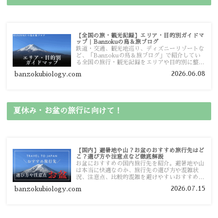
【全国の旅・観光記録】エリア・目的別ガイドマ
ップ｜Banzokuの鳥＆旅ブログ
鉄道・交通、観光地巡り、ディズニーリゾートな
ど、「Banzokuの鳥＆旅ブログ」で紹介してい
る全国の旅行・観光記録をエリアや目的別に整理
しました。あなたが行きたい場所の情報を、この
2026.06.08
banzokubiology.com
ガイドマップからスムーズに見つけていただけま
す。
夏休み・お盆の旅行に向けて！
【国内】避暑地や山？お盆のおすすめ旅行先はど
こ？選び方や注意点など徹底解説
お盆におすすめの国内旅行先を紹介。避暑地や山
は本当に快適なのか、旅行先の選び方や混雑状
況、注意点、比較的混雑を避けやすいおすすめス
ポットまで旅行前に役立つ情報を詳しく解説しま
2026.07.15
banzokubiology.com
す。