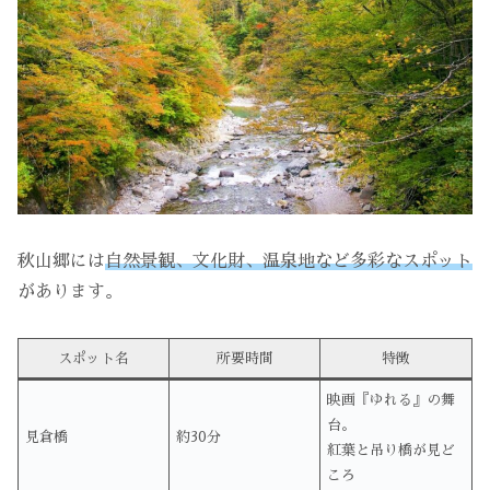
秋山郷には
自然景観、文化財、温泉地など多彩なスポット
があります。
スポット名
所要時間
特徴
映画『ゆれる』の舞
台。
見倉橋
約30分
紅葉と吊り橋が見ど
ころ