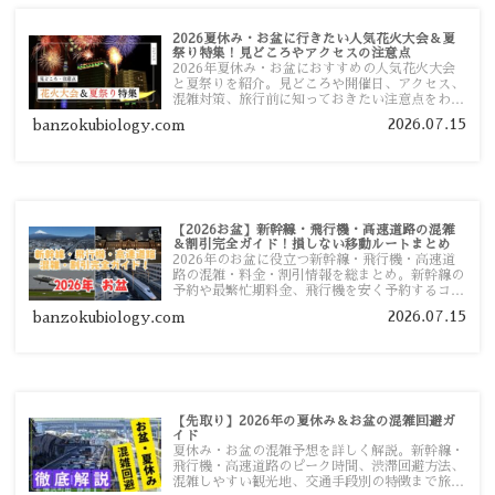
2026夏休み・お盆に行きたい人気花火大会＆夏
祭り特集！見どころやアクセスの注意点
2026年夏休み・お盆におすすめの人気花火大会
と夏祭りを紹介。見どころや開催日、アクセス、
混雑対策、旅行前に知っておきたい注意点をわか
りやすく解説します。
2026.07.15
banzokubiology.com
【2026お盆】新幹線・飛行機・高速道路の混雑
＆割引完全ガイド！損しない移動ルートまとめ
2026年のお盆に役立つ新幹線・飛行機・高速道
路の混雑・料金・割引情報を総まとめ。新幹線の
予約や最繁忙期料金、飛行機を安く予約するコ
ツ、高速道路の休日割引・深夜割引まで、損しな
2026.07.15
banzokubiology.com
い移動方法を分かりやすく解説します。
【先取り】2026年の夏休み＆お盆の混雑回避ガ
イド
夏休み・お盆の混雑予想を詳しく解説。新幹線・
飛行機・高速道路のピーク時間、渋滞回避方法、
混雑しやすい観光地、交通手段別の特徴まで旅行