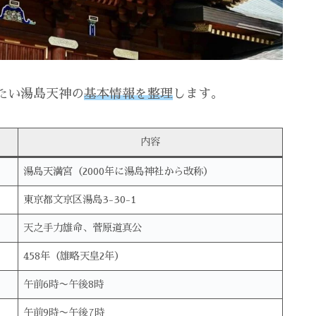
たい湯島天神の
基本情報を整理
します。
内容
湯島天満宮（2000年に湯島神社から改称）
東京都文京区湯島3-30-1
天之手力雄命、菅原道真公
458年（雄略天皇2年）
午前6時〜午後8時
午前9時〜午後7時