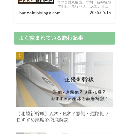
コツを徹底解説。学割、新幹線の
学割証、夜行バス、LCC、青春
18きっぷ、レンタカー割り勘な
2026.05.13
banzokubiology.com
ど、学生向けの節約旅行術を詳し
く紹介します。
よく読まれている旅行記事
【北陸新幹線】A席・E席？窓側・通路側？
おすすめ座席を徹底解説