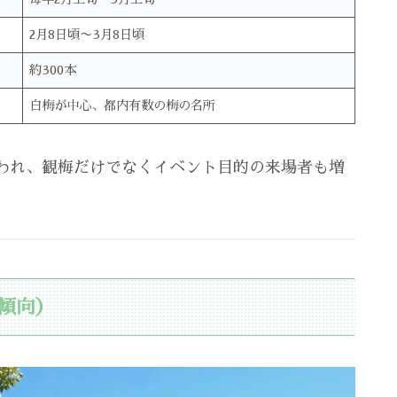
2月8日頃〜3月8日頃
約300本
白梅が中心、都内有数の梅の名所
われ、観梅だけでなくイベント目的の来場者も増
傾向）