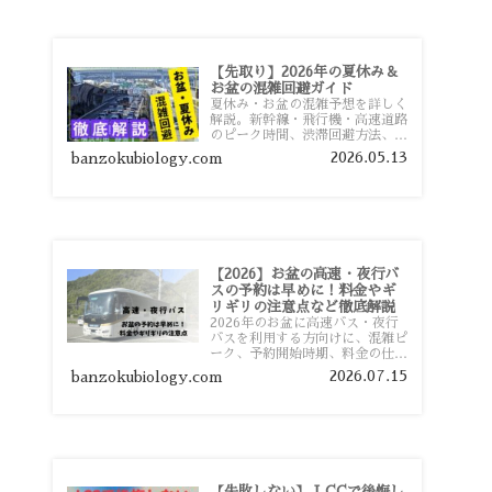
【先取り】2026年の夏休み＆
お盆の混雑回避ガイド
夏休み・お盆の混雑予想を詳しく
解説。新幹線・飛行機・高速道路
のピーク時間、渋滞回避方法、混
雑しやすい観光地、交通手段別の
2026.05.13
banzokubiology.com
特徴まで旅行者向けに分かりやす
く紹介します。
【2026】お盆の高速・夜行バ
スの予約は早めに！料金やギ
リギリの注意点など徹底解説
2026年のお盆に高速バス・夜行
バスを利用する方向けに、混雑ピ
ーク、予約開始時期、料金の仕組
み、キャンセル待ちのコツ、直前
2026.07.15
banzokubiology.com
予約の注意点まで詳しく解説しま
す。
【失敗しない】 LCCで後悔し