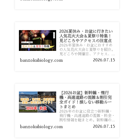
おすすめスポットまで旅行前に役
立つ情報を詳しく解説します。
2026夏休み・お盆に行きたい
人気花火大会＆夏祭り特集！
見どころやアクセスの注意点
2026年夏休み・お盆におすすめ
の人気花火大会と夏祭りを紹介。
見どころや開催日、アクセス、混
雑対策、旅行前に知っておきたい
2026.07.15
banzokubiology.com
注意点をわかりやすく解説しま
す。
【2026お盆】新幹線・飛行
機・高速道路の混雑＆割引完
全ガイド！損しない移動ルー
トまとめ
2026年のお盆に役立つ新幹線・
飛行機・高速道路の混雑・料金・
割引情報を総まとめ。新幹線の予
約や最繁忙期料金、飛行機を安く
2026.07.15
banzokubiology.com
予約するコツ、高速道路の休日割
引・深夜割引まで、損しない移動
方法を分かりやすく解説します。