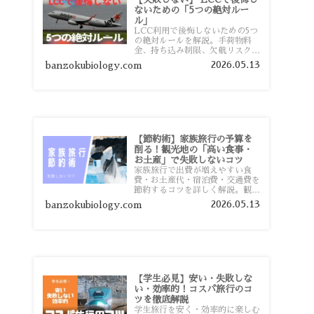
ないための「5つの絶対ルー
ル」
LCC利用で後悔しないための5つ
の絶対ルールを解説。手荷物料
金、持ち込み制限、欠航リスク、
時間厳守など、格安航空会社を利
2026.05.13
banzokubiology.com
用する前に知っておきたい注意点
を旅行者向けに詳しく紹介しま
す。
【節約術】家族旅行の予算を
削る！観光地の「高い食事・
お土産」で失敗しないコツ
家族旅行で出費が増えやすい食
費・お土産代・宿泊費・交通費を
節約するコツを詳しく解説。観光
地価格を避ける方法や、早割・ス
2026.05.13
banzokubiology.com
ーパー活用術、予算管理のポイン
トを紹介します。
【学生必見】安い・失敗しな
い・効率的！コスパ旅行のコ
ツを徹底解説
学生旅行を安く・効率的に楽しむ