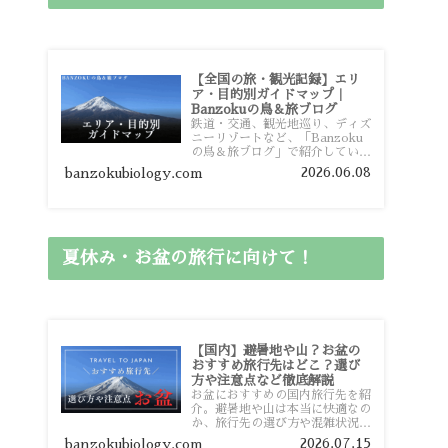
【全国の旅・観光記録】エリ
ア・目的別ガイドマップ｜
Banzokuの鳥＆旅ブログ
鉄道・交通、観光地巡り、ディズ
ニーリゾートなど、「Banzoku
の鳥＆旅ブログ」で紹介している
全国の旅行・観光記録をエリアや
2026.06.08
banzokubiology.com
目的別に整理しました。あなたが
行きたい場所の情報を、このガイ
ドマップからスムーズに見つけて
いただけます。
夏休み・お盆の旅行に向けて！
【国内】避暑地や山？お盆の
おすすめ旅行先はどこ？選び
方や注意点など徹底解説
お盆におすすめの国内旅行先を紹
介。避暑地や山は本当に快適なの
か、旅行先の選び方や混雑状況、
注意点、比較的混雑を避けやすい
2026.07.15
banzokubiology.com