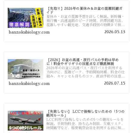
【先取り】2026年の夏休み＆お盆の混雑回避ガ
イド
夏休み・お盆の混雑予想を詳しく解説。新幹線・
飛行機・高速道路のピーク時間、渋滞回避方法、
混雑しやすい観光地、交通手段別の特徴まで旅行
者向けに分かりやすく紹介します。
2026.05.13
banzokubiology.com
【2026】お盆の高速・夜行バスの予約は早め
に！料金やギリギリの注意点など徹底解説
2026年のお盆に高速バス・夜行バスを利用する
方向けに、混雑ピーク、予約開始時期、料金の仕
組み、キャンセル待ちのコツ、直前予約の注意点
まで詳しく解説します。
2026.07.15
banzokubiology.com
【失敗しない】 LCCで後悔しないための「5つの
絶対ルール」
LCC利用で後悔しないための5つの絶対ルールを
解説。手荷物料金、持ち込み制限、欠航リスク、
時間厳守など、格安航空会社を利用する前に知っ
ておきたい注意点を旅行者向けに詳しく紹介しま