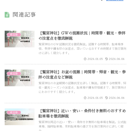
関連記事
【鷲宮神社】GWの混雑状況｜時間帯・観光・参拝
埼玉県
の注意点を徹底解説
鷲宮神社のGW混雑状況を徹底解説。混雑する時間帯、駐車場事
情、参拝や御朱印の注意点、空いているおすすめ時間まで旅行客向
けに詳しく紹介します。
2026.01.05
2026.06.06
【鷲宮神社】お盆の混雑｜時間帯・帰省・観光・参
埼玉県
拝の注意点など解説
鷲宮神社のお盆期間の混雑状況を詳しく解説。混雑する時間帯、帰
省・観光シーズンの注意点、駐車場や御朱印情報まで、旅行客向け
にわかりやすく紹介します。
2026.01.05
2026.06.06
【鷲宮神社】近い・安い・条件付き無料のおすすめ
埼玉県
駐車場を徹底解説
鷲宮神社周辺の近い・安い・条件付き無料の駐車場を解説。公式駐
車場、臨時駐車場、有料駐車場の選び方を旅行客向けに詳しく紹
介。