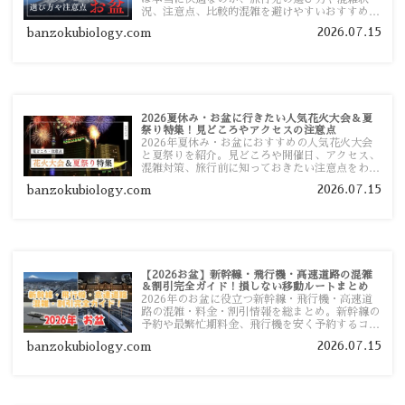
況、注意点、比較的混雑を避けやすいおすすめス
ポットまで旅行前に役立つ情報を詳しく解説しま
2026.07.15
banzokubiology.com
す。
2026夏休み・お盆に行きたい人気花火大会＆夏
祭り特集！見どころやアクセスの注意点
2026年夏休み・お盆におすすめの人気花火大会
と夏祭りを紹介。見どころや開催日、アクセス、
混雑対策、旅行前に知っておきたい注意点をわか
りやすく解説します。
2026.07.15
banzokubiology.com
【2026お盆】新幹線・飛行機・高速道路の混雑
＆割引完全ガイド！損しない移動ルートまとめ
2026年のお盆に役立つ新幹線・飛行機・高速道
路の混雑・料金・割引情報を総まとめ。新幹線の
予約や最繁忙期料金、飛行機を安く予約するコ
ツ、高速道路の休日割引・深夜割引まで、損しな
2026.07.15
banzokubiology.com
い移動方法を分かりやすく解説します。