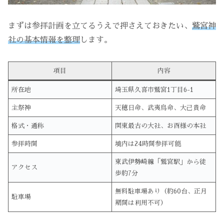
まずは参拝計画を立てるうえで押さえておきたい、
鷲宮神
社の基本情報を整理
します。
項目
内容
所在地
埼玉県久喜市鷲宮1丁目6-1
主祭神
天穂日命、武夷鳥命、大己貴命
格式・通称
関東最古の大社、お酉様の本社
参拝時間
境内は24時間参拝可能
東武伊勢崎線「鷲宮駅」から徒
アクセス
歩約7分
無料駐車場あり（約60台、正月
駐車場
期間は利用不可）