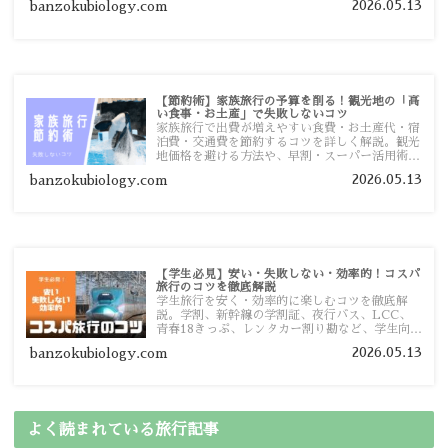
2026.05.13
banzokubiology.com
す。
【節約術】家族旅行の予算を削る！観光地の「高
い食事・お土産」で失敗しないコツ
家族旅行で出費が増えやすい食費・お土産代・宿
泊費・交通費を節約するコツを詳しく解説。観光
地価格を避ける方法や、早割・スーパー活用術、
予算管理のポイントを紹介します。
2026.05.13
banzokubiology.com
【学生必見】安い・失敗しない・効率的！コスパ
旅行のコツを徹底解説
学生旅行を安く・効率的に楽しむコツを徹底解
説。学割、新幹線の学割証、夜行バス、LCC、
青春18きっぷ、レンタカー割り勘など、学生向け
の節約旅行術を詳しく紹介します。
2026.05.13
banzokubiology.com
よく読まれている旅行記事