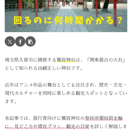
埼玉県久喜市に鎮座する
鷲宮神社
は、「関東最古の大社」
として知られる由緒正しい神社です。
近年はアニメ作品の舞台としても注目され、歴史・文化・
現代カルチャーを同時に楽しめる観光スポットとなってい
ます。
本記事では、旅行客向けに鷲宮神社の
参拝所要時間を軸
に、見どころや滞在プラン、観光の目安
を詳しく解説しま