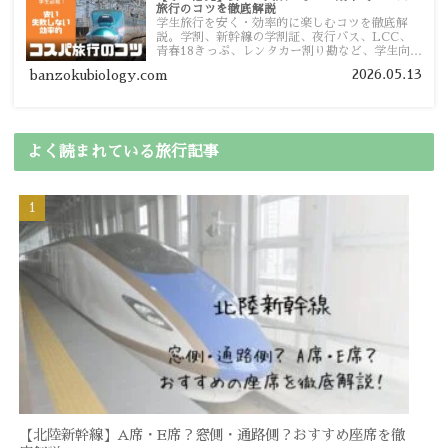
旅行のコツを徹底解説
学生旅行を安く・効率的に楽しむコツを徹底解
説。学割、新幹線の学割証、夜行バス、LCC、
青春18きっぷ、レンタカー割り勘など、学生向け
の節約旅行術を詳しく紹介します。
2026.05.13
banzokubiology.com
よく読まれている旅行記事
【北陸新幹線】A席・E席？窓側・通路側？おすすめ座席を徹