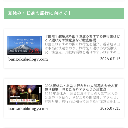
夏休み・お盆の旅行に向けて！
【国内】避暑地や山？お盆のおすすめ旅行先はど
こ？選び方や注意点など徹底解説
お盆におすすめの国内旅行先を紹介。避暑地や山
は本当に快適なのか、旅行先の選び方や混雑状
況、注意点、比較的混雑を避けやすいおすすめス
ポットまで旅行前に役立つ情報を詳しく解説しま
2026.07.15
banzokubiology.com
す。
2026夏休み・お盆に行きたい人気花火大会＆夏
祭り特集！見どころやアクセスの注意点
2026年夏休み・お盆におすすめの人気花火大会
と夏祭りを紹介。見どころや開催日、アクセス、
混雑対策、旅行前に知っておきたい注意点をわか
りやすく解説します。
2026.07.15
banzokubiology.com