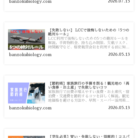
2026.07.15
banzokubiology.com
【失敗しない】 LCCで後悔しないための「5つの
絶対ルール」
LCC利用で後悔しないための5つの絶対ルールを
解説。手荷物料金、持ち込み制限、欠航リスク、
時間厳守など、格安航空会社を利用する前に知っ
ておきたい注意点を旅行者向けに詳しく紹介しま
2026.05.13
banzokubiology.com
す。
【節約術】家族旅行の予算を削る！観光地の「高
い食事・お土産」で失敗しないコツ
家族旅行で出費が増えやすい食費・お土産代・宿
泊費・交通費を節約するコツを詳しく解説。観光
地価格を避ける方法や、早割・スーパー活用術、
予算管理のポイントを紹介します。
2026.05.13
banzokubiology.com
【学生必見】安い・失敗しない・効率的！コスパ