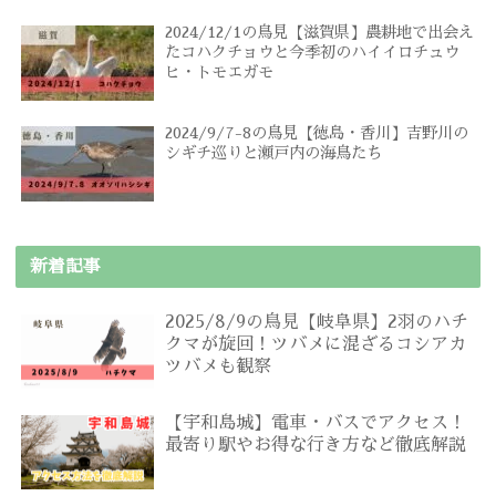
2024/12/1の鳥見【滋賀県】農耕地で出会え
たコハクチョウと今季初のハイイロチュウ
ヒ・トモエガモ
2024/9/7-8の鳥見【徳島・香川】吉野川の
シギチ巡りと瀬戸内の海鳥たち
新着記事
2025/8/9の鳥見【岐阜県】2羽のハチ
クマが旋回！ツバメに混ざるコシアカ
ツバメも観察
【宇和島城】電車・バスでアクセス！
最寄り駅やお得な行き方など徹底解説