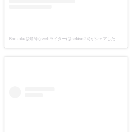
Banzoku@鷺師なwebライター(@sekisei24)がシェアした投稿