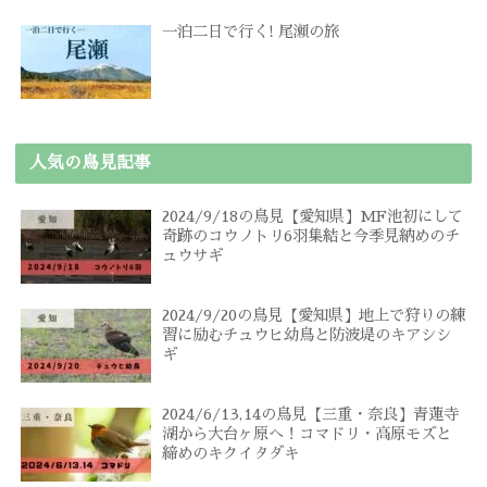
一泊二日で行く! 尾瀬の旅
人気の鳥見記事
2024/9/18の鳥見【愛知県】MF池初にして
奇跡のコウノトリ6羽集結と今季見納めのチ
ュウサギ
2024/9/20の鳥見【愛知県】地上で狩りの練
習に励むチュウヒ幼鳥と防波堤のキアシシ
ギ
2024/6/13,14の鳥見【三重・奈良】青蓮寺
湖から大台ヶ原へ！コマドリ・高原モズと
締めのキクイタダキ