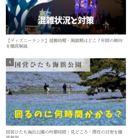
【ディズニーランド】混雑時期・閑散期はどこ？年間の傾向
を徹底解説
国営ひたち海浜公園の所要時間｜見どころ・滞在の目安を徹
底解説