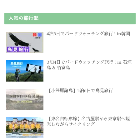
人気の旅行記
4泊5日でバードウォッチング旅行 ! in韓国
3泊4日でバードウォッチング旅行 ! in 石垣
島 & 竹富島
【小笠原諸島】5泊6日で鳥見旅行
【東名自転車旅】名古屋駅から東京駅へ観
光しながらサイクリング