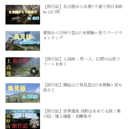
【旅行記】名古屋から出発!!下道で西日本旅
in 山口県
愛知から日帰り登山!!木曽駒ヶ岳でバードウ
ォッチング
【旅行記】上高地 – 男一人、幻想の山岳リ
ゾートを歩く
【旅行記】御嶽山で鳥見登山!!木曽駒ヶ岳も
添えて
【旅行記】世界遺産 高野山をめぐる旅｜奥
の院・壇上伽藍・金剛峯寺