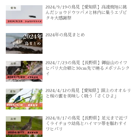
2024/9/19の鳥見【愛知県】高速飛翔に挑
んだショウドウツバメと林内に集うエゾビ
タキ大感謝祭
2024年の鳥見まとめ
2024/7/23の鳥見【長野県】御嶽山のイワ
ヒバリ大合唱と30cm先で囀るメボソムシク
イ
2024/4/12の鳥見【愛知県】頭上のオオルリ
と桜の蜜を美味しく吸う「さくひよ」
2024/8/17の鳥見【長野県】足元まで近づ
くライチョウ幼鳥とハイマツ帯を賑わすイ
ワヒバリ