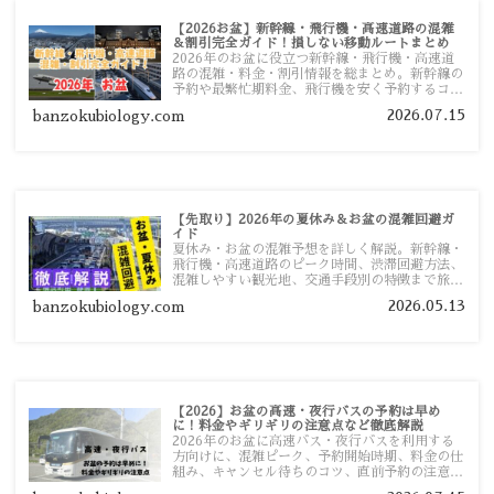
【2026お盆】新幹線・飛行機・高速道路の混雑
＆割引完全ガイド！損しない移動ルートまとめ
2026年のお盆に役立つ新幹線・飛行機・高速道
路の混雑・料金・割引情報を総まとめ。新幹線の
予約や最繁忙期料金、飛行機を安く予約するコ
ツ、高速道路の休日割引・深夜割引まで、損しな
2026.07.15
banzokubiology.com
い移動方法を分かりやすく解説します。
【先取り】2026年の夏休み＆お盆の混雑回避ガ
イド
夏休み・お盆の混雑予想を詳しく解説。新幹線・
飛行機・高速道路のピーク時間、渋滞回避方法、
混雑しやすい観光地、交通手段別の特徴まで旅行
者向けに分かりやすく紹介します。
2026.05.13
banzokubiology.com
【2026】お盆の高速・夜行バスの予約は早め
に！料金やギリギリの注意点など徹底解説
2026年のお盆に高速バス・夜行バスを利用する
方向けに、混雑ピーク、予約開始時期、料金の仕
組み、キャンセル待ちのコツ、直前予約の注意点
まで詳しく解説します。