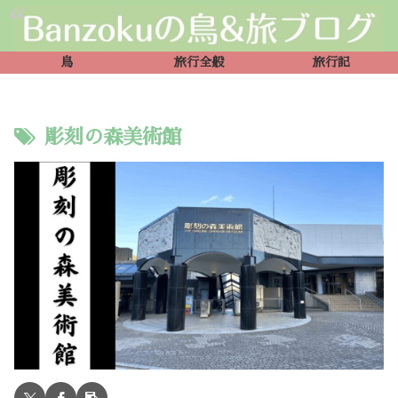
鳥
旅行全般
旅行記
彫刻の森美術館