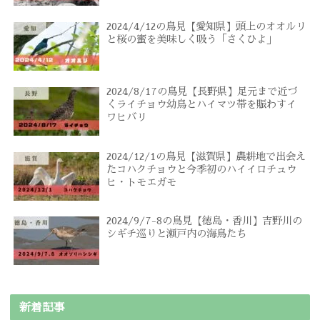
2024/4/12の鳥見【愛知県】頭上のオオルリ
と桜の蜜を美味しく吸う「さくひよ」
2024/8/17の鳥見【長野県】足元まで近づ
くライチョウ幼鳥とハイマツ帯を賑わすイ
ワヒバリ
2024/12/1の鳥見【滋賀県】農耕地で出会え
たコハクチョウと今季初のハイイロチュウ
ヒ・トモエガモ
2024/9/7-8の鳥見【徳島・香川】吉野川の
シギチ巡りと瀬戸内の海鳥たち
新着記事