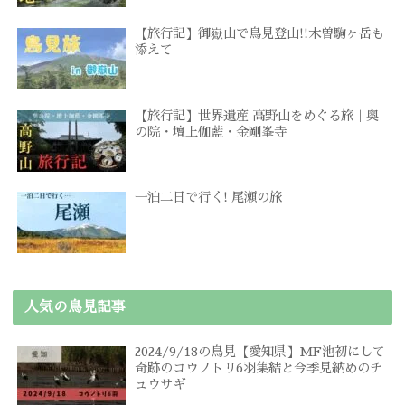
【旅行記】御嶽山で鳥見登山!!木曽駒ヶ岳も
添えて
【旅行記】世界遺産 高野山をめぐる旅｜奥
の院・壇上伽藍・金剛峯寺
一泊二日で行く! 尾瀬の旅
人気の鳥見記事
2024/9/18の鳥見【愛知県】MF池初にして
奇跡のコウノトリ6羽集結と今季見納めのチ
ュウサギ