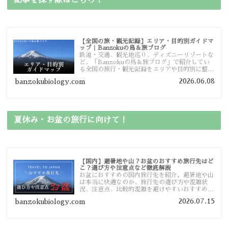
【全国の旅・観光記録】エリア・目的別ガイドマ
ップ｜Banzokuの鳥＆旅ブログ
鉄道・交通、観光地巡り、ディズニーリゾートな
ど、「Banzokuの鳥＆旅ブログ」で紹介してい
る全国の旅行・観光記録をエリアや目的別に整理
しました。あなたが行きたい場所の情報を、この
2026.06.08
banzokubiology.com
ガイドマップからスムーズに見つけていただけま
す。
夏休み・お盆の旅行に向けて！
【国内】避暑地や山？お盆のおすすめ旅行先はど
こ？選び方や注意点など徹底解説
お盆におすすめの国内旅行先を紹介。避暑地や山
は本当に快適なのか、旅行先の選び方や混雑状
況、注意点、比較的混雑を避けやすいおすすめス
ポットまで旅行前に役立つ情報を詳しく解説しま
2026.07.15
banzokubiology.com
す。