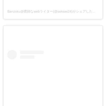
Banzoku@鷺師なwebライター(@sekisei24)がシェアした投稿