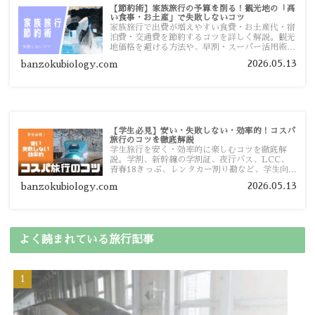
【節約術】家族旅行の予算を削る！観光地の「高
い食事・お土産」で失敗しないコツ
家族旅行で出費が増えやすい食費・お土産代・宿
泊費・交通費を節約するコツを詳しく解説。観光
地価格を避ける方法や、早割・スーパー活用術、
予算管理のポイントを紹介します。
2026.05.13
banzokubiology.com
【学生必見】安い・失敗しない・効率的！コスパ
旅行のコツを徹底解説
学生旅行を安く・効率的に楽しむコツを徹底解
説。学割、新幹線の学割証、夜行バス、LCC、
青春18きっぷ、レンタカー割り勘など、学生向け
の節約旅行術を詳しく紹介します。
2026.05.13
banzokubiology.com
よく読まれている旅行記事