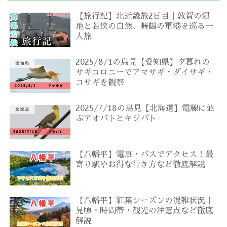
【旅行記】北近畿旅2日目｜敦賀の湿
地と若狭の自然、舞鶴の軍港を巡る一
人旅
2025/8/1の鳥見【愛知県】夕暮れの
サギコロニーでアマサギ・ダイサギ・
コサギを観察
2025/7/18の鳥見【北海道】電線に並
ぶアオバトとキジバト
【八幡平】電車・バスでアクセス！最
寄り駅やお得な行き方など徹底解説
【八幡平】紅葉シーズンの混雑状況｜
見頃・時間帯・観光の注意点など徹底
解説