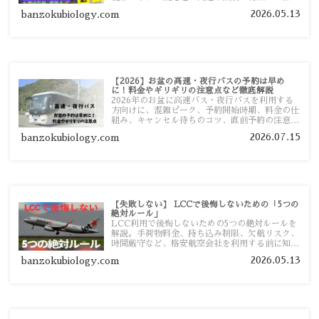
者向けに分かりやすく紹介します。
2026.05.13
banzokubiology.com
【2026】お盆の高速・夜行バスの予約は早め
に！料金やギリギリの注意点など徹底解説
2026年のお盆に高速バス・夜行バスを利用する
方向けに、混雑ピーク、予約開始時期、料金の仕
組み、キャンセル待ちのコツ、直前予約の注意点
まで詳しく解説します。
2026.07.15
banzokubiology.com
【失敗しない】 LCCで後悔しないための「5つの
絶対ルール」
LCC利用で後悔しないための5つの絶対ルールを
解説。手荷物料金、持ち込み制限、欠航リスク、
時間厳守など、格安航空会社を利用する前に知っ
ておきたい注意点を旅行者向けに詳しく紹介しま
2026.05.13
banzokubiology.com
す。