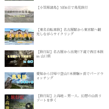
【小笠原諸島】5泊6日で鳥見旅行
【東名自転車旅】名古屋駅から東京駅へ観
光しながらサイクリング
【旅行記】名古屋から出発!!下道で西日本旅
in 山口県
愛知から日帰り登山!!木曽駒ヶ岳でバードウ
ォッチング
【旅行記】上高地 – 男一人、幻想の山岳リ
ゾートを歩く