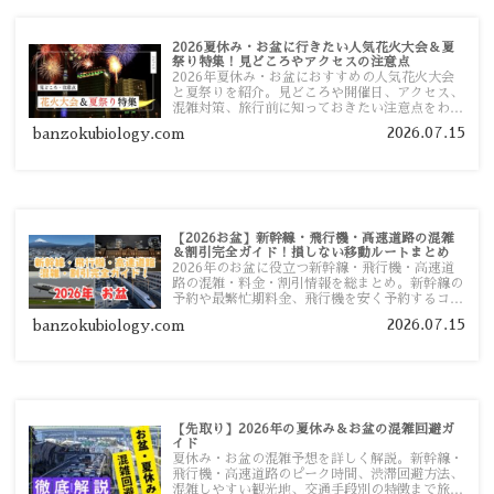
2026夏休み・お盆に行きたい人気花火大会＆夏
祭り特集！見どころやアクセスの注意点
2026年夏休み・お盆におすすめの人気花火大会
と夏祭りを紹介。見どころや開催日、アクセス、
混雑対策、旅行前に知っておきたい注意点をわか
りやすく解説します。
2026.07.15
banzokubiology.com
【2026お盆】新幹線・飛行機・高速道路の混雑
＆割引完全ガイド！損しない移動ルートまとめ
2026年のお盆に役立つ新幹線・飛行機・高速道
路の混雑・料金・割引情報を総まとめ。新幹線の
予約や最繁忙期料金、飛行機を安く予約するコ
ツ、高速道路の休日割引・深夜割引まで、損しな
2026.07.15
banzokubiology.com
い移動方法を分かりやすく解説します。
【先取り】2026年の夏休み＆お盆の混雑回避ガ
イド
夏休み・お盆の混雑予想を詳しく解説。新幹線・
飛行機・高速道路のピーク時間、渋滞回避方法、
混雑しやすい観光地、交通手段別の特徴まで旅行