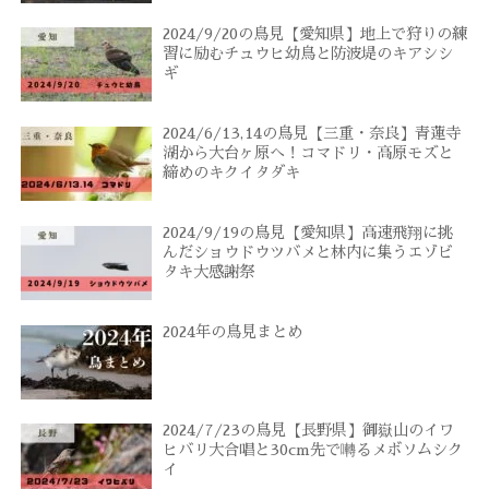
2024/9/20の鳥見【愛知県】地上で狩りの練
習に励むチュウヒ幼鳥と防波堤のキアシシ
ギ
2024/6/13,14の鳥見【三重・奈良】青蓮寺
湖から大台ヶ原へ！コマドリ・高原モズと
締めのキクイタダキ
2024/9/19の鳥見【愛知県】高速飛翔に挑
んだショウドウツバメと林内に集うエゾビ
タキ大感謝祭
2024年の鳥見まとめ
2024/7/23の鳥見【長野県】御嶽山のイワ
ヒバリ大合唱と30cm先で囀るメボソムシク
イ