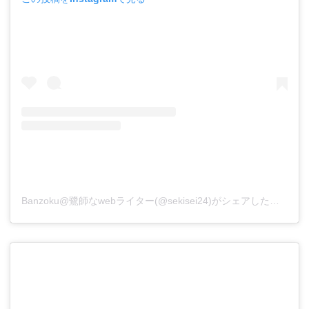
Banzoku@鷺師なwebライター(@sekisei24)がシェアした投稿