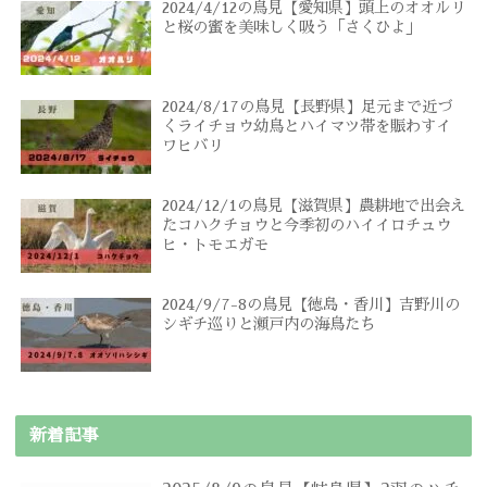
2024/4/12の鳥見【愛知県】頭上のオオルリ
と桜の蜜を美味しく吸う「さくひよ」
2024/8/17の鳥見【長野県】足元まで近づ
くライチョウ幼鳥とハイマツ帯を賑わすイ
ワヒバリ
2024/12/1の鳥見【滋賀県】農耕地で出会え
たコハクチョウと今季初のハイイロチュウ
ヒ・トモエガモ
2024/9/7-8の鳥見【徳島・香川】吉野川の
シギチ巡りと瀬戸内の海鳥たち
新着記事