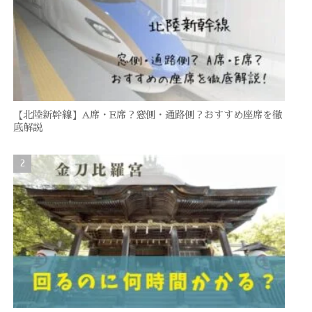
【北陸新幹線】A席・E席？窓側・通路側？おすすめ座席を徹
底解説