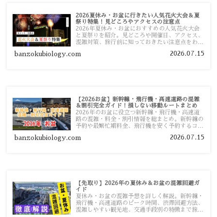
2026夏休み・お盆に行きたい人気花火大会＆夏
祭り特集！見どころやアクセスの注意点
2026年夏休み・お盆におすすめの人気花火大会
と夏祭りを紹介。見どころや開催日、アクセス、
混雑対策、旅行前に知っておきたい注意点をわか
りやすく解説します。
2026.07.15
banzokubiology.com
【2026お盆】新幹線・飛行機・高速道路の混雑
＆割引完全ガイド！損しない移動ルートまとめ
2026年のお盆に役立つ新幹線・飛行機・高速道
路の混雑・料金・割引情報を総まとめ。新幹線の
予約や最繁忙期料金、飛行機を安く予約するコ
ツ、高速道路の休日割引・深夜割引まで、損しな
2026.07.15
banzokubiology.com
い移動方法を分かりやすく解説します。
【先取り】2026年の夏休み＆お盆の混雑回避ガ
イド
夏休み・お盆の混雑予想を詳しく解説。新幹線・
飛行機・高速道路のピーク時間、渋滞回避方法、
混雑しやすい観光地、交通手段別の特徴まで旅行
者向けに分かりやすく紹介します。