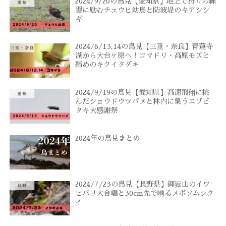
2024/9/20の鳥見【愛知県】地上で狩りの練
習に励むチュウヒ幼鳥と防波堤のキアシシ
ギ
2024/6/13,14の鳥見【三重・奈良】青蓮寺
湖から大台ヶ原へ！コマドリ・高原モズと
締めのキクイタダキ
2024/9/19の鳥見【愛知県】高速飛翔に挑
んだショウドウツバメと林内に集うエゾビ
タキ大感謝祭
2024年の鳥見まとめ
2024/7/23の鳥見【長野県】御嶽山のイワ
ヒバリ大合唱と30cm先で囀るメボソムシク
イ