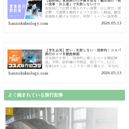
【節約術】家族旅行の予算を削る！観光地の「高
い食事・お土産」で失敗しないコツ
家族旅行で出費が増えやすい食費・お土産代・宿
泊費・交通費を節約するコツを詳しく解説。観光
地価格を避ける方法や、早割・スーパー活用術、
予算管理のポイントを紹介します。
2026.05.13
banzokubiology.com
【学生必見】安い・失敗しない・効率的！コスパ
旅行のコツを徹底解説
学生旅行を安く・効率的に楽しむコツを徹底解
説。学割、新幹線の学割証、夜行バス、LCC、
青春18きっぷ、レンタカー割り勘など、学生向け
の節約旅行術を詳しく紹介します。
2026.05.13
banzokubiology.com
よく読まれている旅行記事