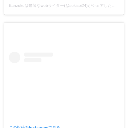
Banzoku@鷺師なwebライター(@sekisei24)がシェアした投稿
この投稿をInstagramで見る