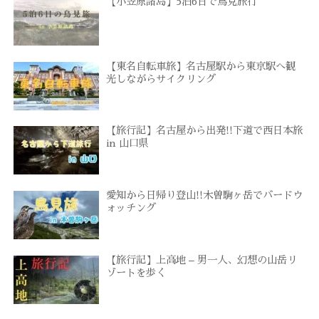
【小笠原諸島】5泊6日で鳥見旅行
【東名自転車旅】名古屋駅から東京駅へ観
光しながらサイクリング
【旅行記】名古屋から出発!!下道で西日本旅
in 山口県
愛知から日帰り登山!!木曽駒ヶ岳でバードウ
ォッチング
【旅行記】上高地 – 男一人、幻想の山岳リ
ゾートを歩く