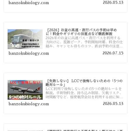
2026.05.13
banzokubiology.com
【2026】お盆の高速・夜行バスの予約は早め
に！料金やギリギリの注意点など徹底解説
2026年のお盆に高速バス・夜行バスを利用する
方向けに、混雑ピーク、予約開始時期、料金の仕
組み、キャンセル待ちのコツ、直前予約の注意点
まで詳しく解説します。
2026.07.15
banzokubiology.com
【失敗しない】 LCCで後悔しないための「5つの
絶対ルール」
LCC利用で後悔しないための5つの絶対ルールを
解説。手荷物料金、持ち込み制限、欠航リスク、
時間厳守など、格安航空会社を利用する前に知っ
ておきたい注意点を旅行者向けに詳しく紹介しま
2026.05.13
banzokubiology.com
す。