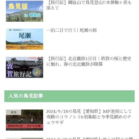
【旅行記】御嶽山で鳥見登山!!木曽駒ヶ岳も
添えて
一泊二日で行く! 尾瀬の旅
【旅行記】北近畿旅1日目｜敦賀の桜と歴史
に触れ、春の北近畿旅が開幕
人気の鳥見記事
2024/9/18の鳥見【愛知県】MF池初にして
奇跡のコウノトリ6羽集結と今季見納めのチ
ュウサギ