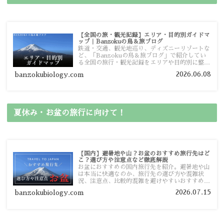
【全国の旅・観光記録】エリア・目的別ガイドマ
ップ｜Banzokuの鳥＆旅ブログ
鉄道・交通、観光地巡り、ディズニーリゾートな
ど、「Banzokuの鳥＆旅ブログ」で紹介してい
る全国の旅行・観光記録をエリアや目的別に整理
しました。あなたが行きたい場所の情報を、この
2026.06.08
banzokubiology.com
ガイドマップからスムーズに見つけていただけま
す。
夏休み・お盆の旅行に向けて！
【国内】避暑地や山？お盆のおすすめ旅行先はど
こ？選び方や注意点など徹底解説
お盆におすすめの国内旅行先を紹介。避暑地や山
は本当に快適なのか、旅行先の選び方や混雑状
況、注意点、比較的混雑を避けやすいおすすめス
ポットまで旅行前に役立つ情報を詳しく解説しま
2026.07.15
banzokubiology.com
す。