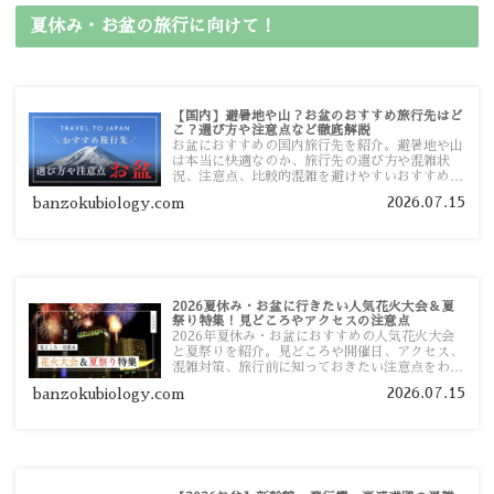
夏休み・お盆の旅行に向けて！
【国内】避暑地や山？お盆のおすすめ旅行先はど
こ？選び方や注意点など徹底解説
お盆におすすめの国内旅行先を紹介。避暑地や山
は本当に快適なのか、旅行先の選び方や混雑状
況、注意点、比較的混雑を避けやすいおすすめス
ポットまで旅行前に役立つ情報を詳しく解説しま
2026.07.15
banzokubiology.com
す。
2026夏休み・お盆に行きたい人気花火大会＆夏
祭り特集！見どころやアクセスの注意点
2026年夏休み・お盆におすすめの人気花火大会
と夏祭りを紹介。見どころや開催日、アクセス、
混雑対策、旅行前に知っておきたい注意点をわか
りやすく解説します。
2026.07.15
banzokubiology.com