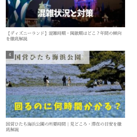
【ディズニーランド】混雑時期・閑散期はどこ？年間の傾向
を徹底解説
国営ひたち海浜公園の所要時間｜見どころ・滞在の目安を徹
底解説