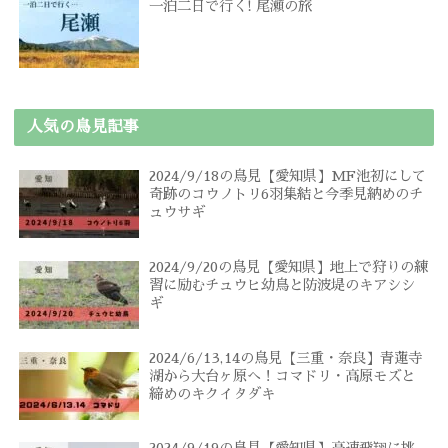
一泊二日で行く! 尾瀬の旅
人気の鳥見記事
2024/9/18の鳥見【愛知県】MF池初にして
奇跡のコウノトリ6羽集結と今季見納めのチ
ュウサギ
2024/9/20の鳥見【愛知県】地上で狩りの練
習に励むチュウヒ幼鳥と防波堤のキアシシ
ギ
2024/6/13,14の鳥見【三重・奈良】青蓮寺
湖から大台ヶ原へ！コマドリ・高原モズと
締めのキクイタダキ