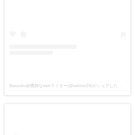
Banzoku@鷺師なwebライター(@sekisei24)がシェアした投稿