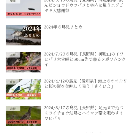
2024/9/19の鳥見【愛知県】高速飛翔に挑
んだショウドウツバメと林内に集うエゾビ
タキ大感謝祭
2024年の鳥見まとめ
2024/7/23の鳥見【長野県】御嶽山のイワ
ヒバリ大合唱と30cm先で囀るメボソムシク
イ
2024/4/12の鳥見【愛知県】頭上のオオルリ
と桜の蜜を美味しく吸う「さくひよ」
2024/8/17の鳥見【長野県】足元まで近づ
くライチョウ幼鳥とハイマツ帯を賑わすイ
ワヒバリ