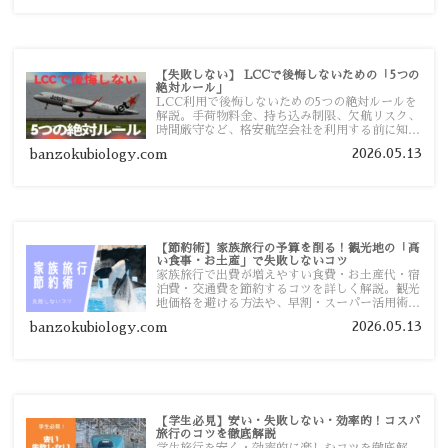
【失敗しない】 LCCで後悔しないための「5つの
絶対ルール」
LCC利用で後悔しないための5つの絶対ルールを
解説。手荷物料金、持ち込み制限、欠航リスク、
時間厳守など、格安航空会社を利用する前に知っ
ておきたい注意点を旅行者向けに詳しく紹介しま
2026.05.13
banzokubiology.com
す。
【節約術】家族旅行の予算を削る！観光地の「高
い食事・お土産」で失敗しないコツ
家族旅行で出費が増えやすい食費・お土産代・宿
泊費・交通費を節約するコツを詳しく解説。観光
地価格を避ける方法や、早割・スーパー活用術、
予算管理のポイントを紹介します。
2026.05.13
banzokubiology.com
【学生必見】安い・失敗しない・効率的！コスパ
旅行のコツを徹底解説