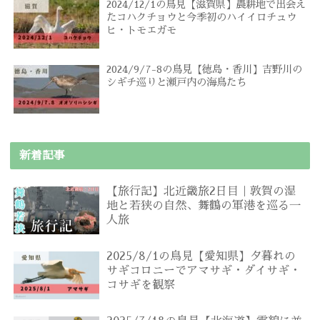
2024/12/1の鳥見【滋賀県】農耕地で出会え
たコハクチョウと今季初のハイイロチュウ
ヒ・トモエガモ
2024/9/7-8の鳥見【徳島・香川】吉野川の
シギチ巡りと瀬戸内の海鳥たち
新着記事
【旅行記】北近畿旅2日目｜敦賀の湿
地と若狭の自然、舞鶴の軍港を巡る一
人旅
2025/8/1の鳥見【愛知県】夕暮れの
サギコロニーでアマサギ・ダイサギ・
コサギを観察