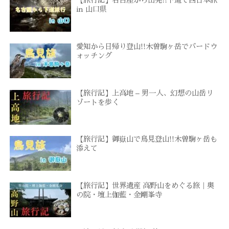
【旅行記】名古屋から出発!!下道で西日本旅
in 山口県
愛知から日帰り登山!!木曽駒ヶ岳でバードウ
ォッチング
【旅行記】上高地 – 男一人、幻想の山岳リ
ゾートを歩く
【旅行記】御嶽山で鳥見登山!!木曽駒ヶ岳も
添えて
【旅行記】世界遺産 高野山をめぐる旅｜奥
の院・壇上伽藍・金剛峯寺