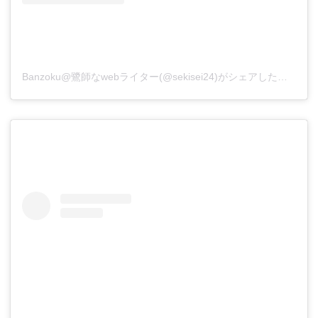
Banzoku@鷺師なwebライター(@sekisei24)がシェアした投稿