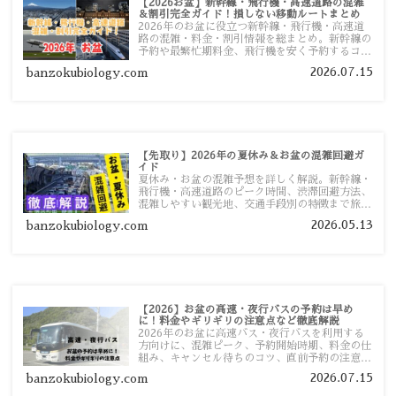
【2026お盆】新幹線・飛行機・高速道路の混雑
＆割引完全ガイド！損しない移動ルートまとめ
2026年のお盆に役立つ新幹線・飛行機・高速道
路の混雑・料金・割引情報を総まとめ。新幹線の
予約や最繁忙期料金、飛行機を安く予約するコ
ツ、高速道路の休日割引・深夜割引まで、損しな
2026.07.15
banzokubiology.com
い移動方法を分かりやすく解説します。
【先取り】2026年の夏休み＆お盆の混雑回避ガ
イド
夏休み・お盆の混雑予想を詳しく解説。新幹線・
飛行機・高速道路のピーク時間、渋滞回避方法、
混雑しやすい観光地、交通手段別の特徴まで旅行
者向けに分かりやすく紹介します。
2026.05.13
banzokubiology.com
【2026】お盆の高速・夜行バスの予約は早め
に！料金やギリギリの注意点など徹底解説
2026年のお盆に高速バス・夜行バスを利用する
方向けに、混雑ピーク、予約開始時期、料金の仕
組み、キャンセル待ちのコツ、直前予約の注意点
まで詳しく解説します。
2026.07.15
banzokubiology.com