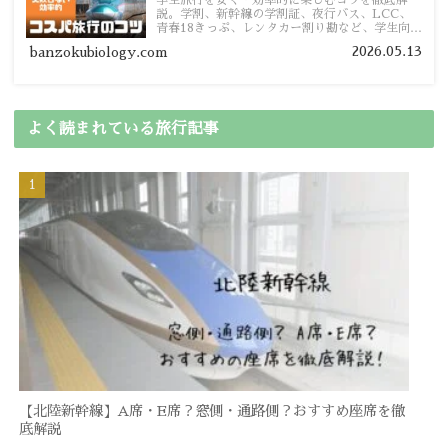
学生旅行を安く・効率的に楽しむコツを徹底解
説。学割、新幹線の学割証、夜行バス、LCC、
青春18きっぷ、レンタカー割り勘など、学生向け
の節約旅行術を詳しく紹介します。
2026.05.13
banzokubiology.com
よく読まれている旅行記事
【北陸新幹線】A席・E席？窓側・通路側？おすすめ座席を徹
底解説