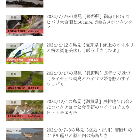
2024/7/23の鳥見【長野県】御嶽山のイワ
ヒバリ大合唱と30cm先で囀るメボソムシク
イ
2024/4/12の鳥見【愛知県】頭上のオオルリ
と桜の蜜を美味しく吸う「さくひよ」
2024/8/17の鳥見【長野県】足元まで近づ
くライチョウ幼鳥とハイマツ帯を賑わすイ
ワヒバリ
2024/12/1の鳥見【滋賀県】農耕地で出会え
たコハクチョウと今季初のハイイロチュウ
ヒ・トモエガモ
2024/9/7-8の鳥見【徳島・香川】吉野川の
シギチ巡りと瀬戸内の海鳥たち