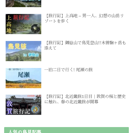
【旅行記】上高地 – 男一人、幻想の山岳リ
ゾートを歩く
【旅行記】御嶽山で鳥見登山!!木曽駒ヶ岳も
添えて
一泊二日で行く! 尾瀬の旅
【旅行記】北近畿旅1日目｜敦賀の桜と歴史
に触れ、春の北近畿旅が開幕
人気の鳥見記事