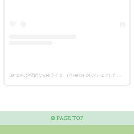
Banzoku@鷺師なwebライター(@sekisei24)がシェアした投稿
PAGE TOP