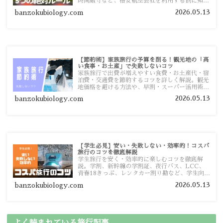
時間厳守など、格安航空会社を利用する前に知っ
ておきたい注意点を旅行者向けに詳しく紹介しま
2026.05.13
banzokubiology.com
す。
【節約術】家族旅行の予算を削る！観光地の「高
い食事・お土産」で失敗しないコツ
家族旅行で出費が増えやすい食費・お土産代・宿
泊費・交通費を節約するコツを詳しく解説。観光
地価格を避ける方法や、早割・スーパー活用術、
予算管理のポイントを紹介します。
2026.05.13
banzokubiology.com
【学生必見】安い・失敗しない・効率的！コスパ
旅行のコツを徹底解説
学生旅行を安く・効率的に楽しむコツを徹底解
説。学割、新幹線の学割証、夜行バス、LCC、
青春18きっぷ、レンタカー割り勘など、学生向け
の節約旅行術を詳しく紹介します。
2026.05.13
banzokubiology.com