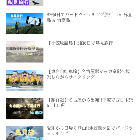
3泊4日でバードウォッチング旅行 ! in 石垣
島 & 竹富島
【小笠原諸島】5泊6日で鳥見旅行
【東名自転車旅】名古屋駅から東京駅へ観
光しながらサイクリング
【旅行記】名古屋から出発!!下道で西日本旅
in 山口県
愛知から日帰り登山!!木曽駒ヶ岳でバードウ
ォッチング