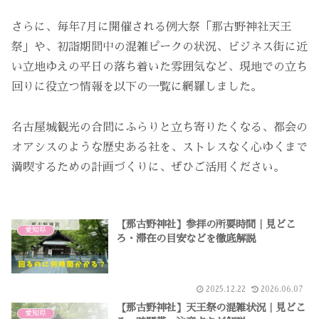
さらに、毎年7月に開催される例大祭「那古野神社天王
祭」や、初詣期間中の混雑ピークの状況、ビジネス街に近
い立地ゆえの平日の落ち着いた雰囲気など、現地での立ち
回りに役立つ情報を以下の一覧に網羅しました。
名古屋城観光の合間にふらりと立ち寄りたくなる、都会の
オアシスのような歴史ある社を、ストレスなく心ゆくまで
満喫するための計画づくりに、ぜひご活用ください。
【那古野神社】参拝の所要時間｜見どこ
愛知県
ろ・滞在の目安などを徹底解説
2025.12.22
2026.06.07
【那古野神社】天王祭の混雑状況｜見どこ
愛知県