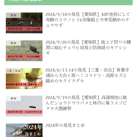
2024/9/18の鳥見【愛知県】MF池初にして
奇跡のコウノトリ6羽集結と今季見納めのチ
ュウサギ
2024/9/20の鳥見【愛知県】地上で狩りの練
習に励むチュウヒ幼鳥と防波堤のキアシシ
ギ
2024/6/13,14の鳥見【三重・奈良】青蓮寺
湖から大台ヶ原へ！コマドリ・高原モズと
締めのキクイタダキ
2024/9/19の鳥見【愛知県】高速飛翔に挑
んだショウドウツバメと林内に集うエゾビ
タキ大感謝祭
2024年の鳥見まとめ