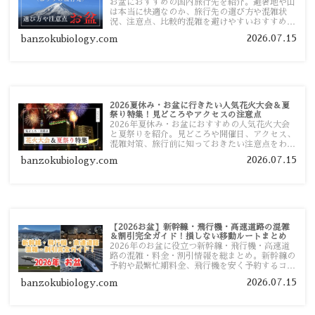
お盆におすすめの国内旅行先を紹介。避暑地や山
は本当に快適なのか、旅行先の選び方や混雑状
況、注意点、比較的混雑を避けやすいおすすめス
ポットまで旅行前に役立つ情報を詳しく解説しま
2026.07.15
banzokubiology.com
す。
2026夏休み・お盆に行きたい人気花火大会＆夏
祭り特集！見どころやアクセスの注意点
2026年夏休み・お盆におすすめの人気花火大会
と夏祭りを紹介。見どころや開催日、アクセス、
混雑対策、旅行前に知っておきたい注意点をわか
りやすく解説します。
2026.07.15
banzokubiology.com
【2026お盆】新幹線・飛行機・高速道路の混雑
＆割引完全ガイド！損しない移動ルートまとめ
2026年のお盆に役立つ新幹線・飛行機・高速道
路の混雑・料金・割引情報を総まとめ。新幹線の
予約や最繁忙期料金、飛行機を安く予約するコ
ツ、高速道路の休日割引・深夜割引まで、損しな
2026.07.15
banzokubiology.com
い移動方法を分かりやすく解説します。