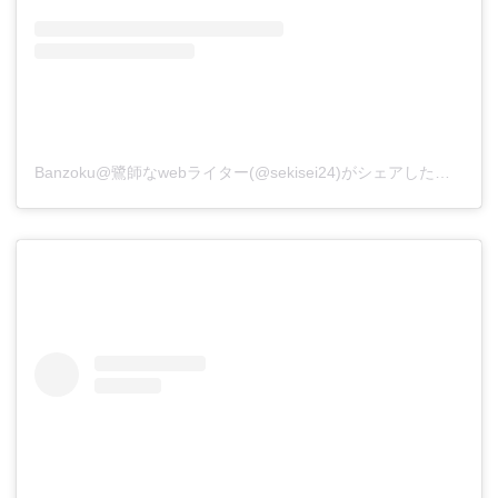
Banzoku@鷺師なwebライター(@sekisei24)がシェアした投稿