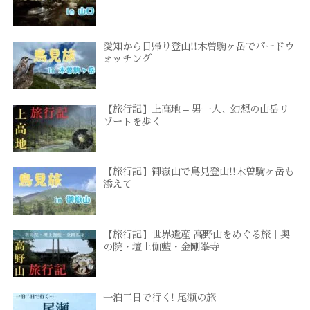
愛知から日帰り登山!!木曽駒ヶ岳でバードウ
ォッチング
【旅行記】上高地 – 男一人、幻想の山岳リ
ゾートを歩く
【旅行記】御嶽山で鳥見登山!!木曽駒ヶ岳も
添えて
【旅行記】世界遺産 高野山をめぐる旅｜奥
の院・壇上伽藍・金剛峯寺
一泊二日で行く! 尾瀬の旅