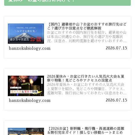
【国内】避暑地や山？お盆のおすすめ旅行先はど
こ？選び方や注意点など徹底解説
お盆におすすめの国内旅行先を紹介。避暑地や山
は本当に快適なのか、旅行先の選び方や混雑状
況、注意点、比較的混雑を避けやすいおすすめス
ポットまで旅行前に役立つ情報を詳しく解説しま
2026.07.15
banzokubiology.com
す。
2026夏休み・お盆に行きたい人気花火大会＆夏
祭り特集！見どころやアクセスの注意点
2026年夏休み・お盆におすすめの人気花火大会
と夏祭りを紹介。見どころや開催日、アクセス、
混雑対策、旅行前に知っておきたい注意点をわか
りやすく解説します。
2026.07.15
banzokubiology.com
【2026お盆】新幹線・飛行機・高速道路の混雑
＆割引完全ガイド！損しない移動ルートまとめ