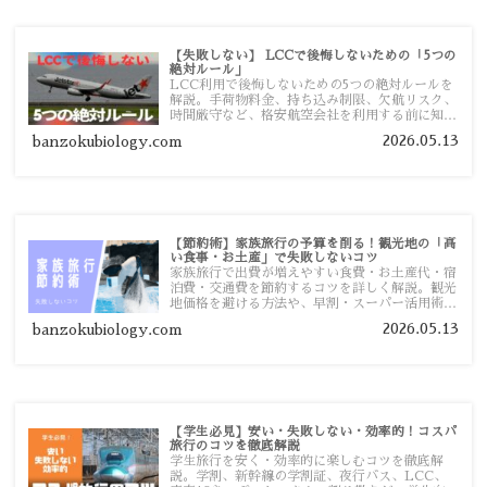
【失敗しない】 LCCで後悔しないための「5つの
絶対ルール」
LCC利用で後悔しないための5つの絶対ルールを
解説。手荷物料金、持ち込み制限、欠航リスク、
時間厳守など、格安航空会社を利用する前に知っ
ておきたい注意点を旅行者向けに詳しく紹介しま
2026.05.13
banzokubiology.com
す。
【節約術】家族旅行の予算を削る！観光地の「高
い食事・お土産」で失敗しないコツ
家族旅行で出費が増えやすい食費・お土産代・宿
泊費・交通費を節約するコツを詳しく解説。観光
地価格を避ける方法や、早割・スーパー活用術、
予算管理のポイントを紹介します。
2026.05.13
banzokubiology.com
【学生必見】安い・失敗しない・効率的！コスパ
旅行のコツを徹底解説
学生旅行を安く・効率的に楽しむコツを徹底解
説。学割、新幹線の学割証、夜行バス、LCC、