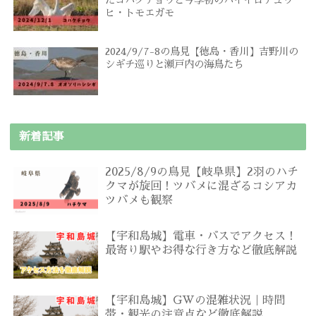
たコハクチョウと今季初のハイイロチュウ
ヒ・トモエガモ
2024/9/7-8の鳥見【徳島・香川】吉野川の
シギチ巡りと瀬戸内の海鳥たち
新着記事
2025/8/9の鳥見【岐阜県】2羽のハチ
クマが旋回！ツバメに混ざるコシアカ
ツバメも観察
【宇和島城】電車・バスでアクセス！
最寄り駅やお得な行き方など徹底解説
【宇和島城】GWの混雑状況｜時間
帯・観光の注意点など徹底解説