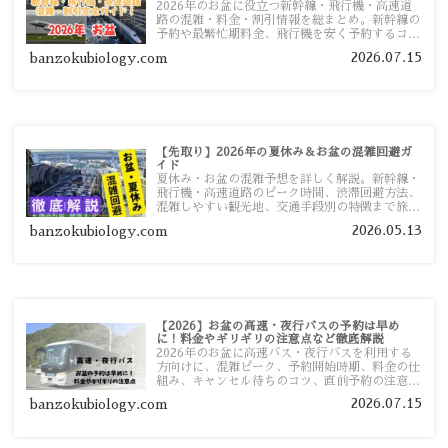
2026年のお盆に役立つ新幹線・飛行機・高速道
路の混雑・料金・割引情報を総まとめ。新幹線の
予約や最繁忙期料金、飛行機を安く予約するコ
ツ、高速道路の休日割引・深夜割引まで、損しな
2026.07.15
banzokubiology.com
い移動方法を分かりやすく解説します。
【先取り】2026年の夏休み＆お盆の混雑回避ガ
イド
夏休み・お盆の混雑予想を詳しく解説。新幹線・
飛行機・高速道路のピーク時間、渋滞回避方法、
混雑しやすい観光地、交通手段別の特徴まで旅行
者向けに分かりやすく紹介します。
2026.05.13
banzokubiology.com
【2026】お盆の高速・夜行バスの予約は早め
に！料金やギリギリの注意点など徹底解説
2026年のお盆に高速バス・夜行バスを利用する
方向けに、混雑ピーク、予約開始時期、料金の仕
組み、キャンセル待ちのコツ、直前予約の注意点
まで詳しく解説します。
2026.07.15
banzokubiology.com