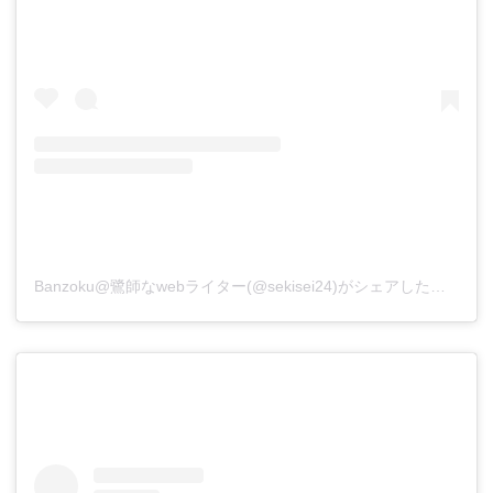
Banzoku@鷺師なwebライター(@sekisei24)がシェアした投稿