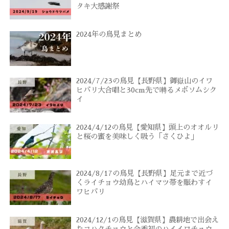
タキ大感謝祭
2024年の鳥見まとめ
2024/7/23の鳥見【長野県】御嶽山のイワ
ヒバリ大合唱と30cm先で囀るメボソムシク
イ
2024/4/12の鳥見【愛知県】頭上のオオルリ
と桜の蜜を美味しく吸う「さくひよ」
2024/8/17の鳥見【長野県】足元まで近づ
くライチョウ幼鳥とハイマツ帯を賑わすイ
ワヒバリ
2024/12/1の鳥見【滋賀県】農耕地で出会え