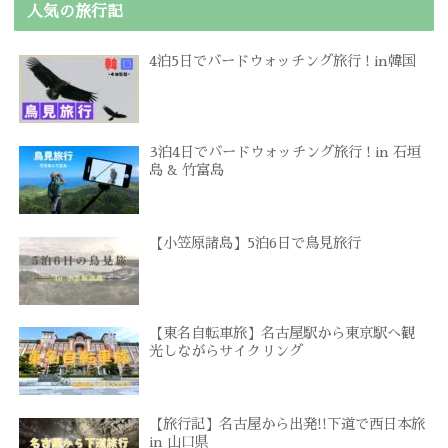
人気の旅行記
4泊5日でバードウォッチング旅行 ! in韓国
3泊4日でバードウォッチング旅行 ! in 石垣
島 & 竹富島
【小笠原諸島】5泊6日で鳥見旅行
【東名自転車旅】名古屋駅から東京駅へ観
光しながらサイクリング
【旅行記】名古屋から出発!!下道で西日本旅
in 山口県