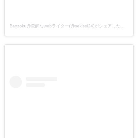
Banzoku@鷺師なwebライター(@sekisei24)がシェアした投稿