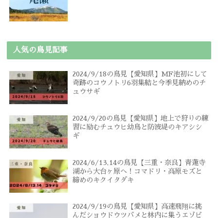
人気の鳥見記事
2024/9/18の鳥見【愛知県】MF池初にして
奇跡のコウノトリ6羽集結と今季見納めのチ
ュウサギ
2024/9/20の鳥見【愛知県】地上で狩りの練
習に励むチュウヒ幼鳥と防波堤のキアシシ
ギ
2024/6/13,14の鳥見【三重・奈良】青蓮寺
湖から大台ヶ原へ！コマドリ・高原モズと
締めのキクイタダキ
2024/9/19の鳥見【愛知県】高速飛翔に挑
んだショウドウツバメと林内に集うエゾビ