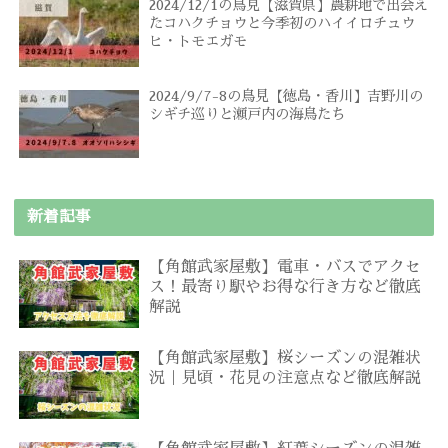
2024/12/1の鳥見【滋賀県】農耕地で出会え
たコハクチョウと今季初のハイイロチュウ
ヒ・トモエガモ
2024/9/7-8の鳥見【徳島・香川】吉野川の
シギチ巡りと瀬戸内の海鳥たち
新着記事
【角館武家屋敷】電車・バスでアクセ
ス！最寄り駅やお得な行き方など徹底
解説
【角館武家屋敷】桜シーズンの混雑状
況｜見頃・花見の注意点など徹底解説