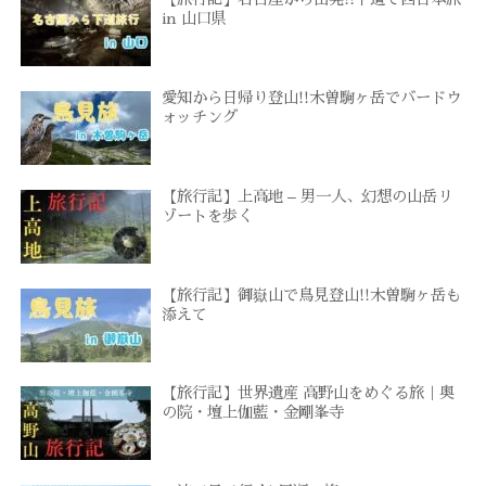
in 山口県
愛知から日帰り登山!!木曽駒ヶ岳でバードウ
ォッチング
【旅行記】上高地 – 男一人、幻想の山岳リ
ゾートを歩く
【旅行記】御嶽山で鳥見登山!!木曽駒ヶ岳も
添えて
【旅行記】世界遺産 高野山をめぐる旅｜奥
の院・壇上伽藍・金剛峯寺