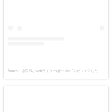
Banzoku@鷺師なwebライター(@sekisei24)がシェアした投稿