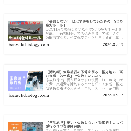
【失敗しない】 LCCで後悔しないための「5つの
絶対ルール」
LCC利用で後悔しないための5つの絶対ルールを
解説。手荷物料金、持ち込み制限、欠航リスク、
時間厳守など、格安航空会社を利用する前に知っ
ておきたい注意点を旅行者向けに詳しく紹介しま
2026.05.13
banzokubiology.com
す。
【節約術】家族旅行の予算を削る！観光地の「高
い食事・お土産」で失敗しないコツ
家族旅行で出費が増えやすい食費・お土産代・宿
泊費・交通費を節約するコツを詳しく解説。観光
地価格を避ける方法や、早割・スーパー活用術、
予算管理のポイントを紹介します。
2026.05.13
banzokubiology.com
【学生必見】安い・失敗しない・効率的！コスパ
旅行のコツを徹底解説
学生旅行を安く・効率的に楽しむコツを徹底解