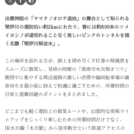
出雲神話の「ヤマタノオロチ退治」の舞台として知られる
斐伊川の堤防沿い約2kmにわたり、春には約800本のソメ
イヨシノが途切れることなく美しいピンクのトンネルを描
く名勝「斐伊川桜並木」。
この場所を訪れる方が、頭上を埋め尽くす圧巻の桜風景を
スムーズに散策し、見頃の時期の「雲南市木次桜まつり」
期間中に集中する周辺道路の激しい渋滞や臨時駐車場の満
車待ちを最小限に抑えて快適に過ごすための、所要時間の
目安と混雑回避のポイントをまとめました。
どこまでも続く堤防上の散策ルートや、幻想的な夜桜ライ
トアップをじっくり楽しむための所要時間だけでなく、
JR木次線「木次駅」から徒歩数分という鉄道アクセスの