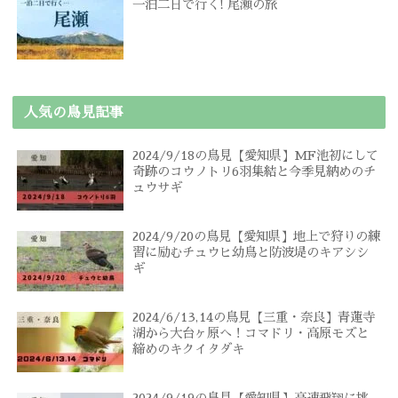
一泊二日で行く! 尾瀬の旅
人気の鳥見記事
2024/9/18の鳥見【愛知県】MF池初にして
奇跡のコウノトリ6羽集結と今季見納めのチ
ュウサギ
2024/9/20の鳥見【愛知県】地上で狩りの練
習に励むチュウヒ幼鳥と防波堤のキアシシ
ギ
2024/6/13,14の鳥見【三重・奈良】青蓮寺
湖から大台ヶ原へ！コマドリ・高原モズと
締めのキクイタダキ
2024/9/19の鳥見【愛知県】高速飛翔に挑