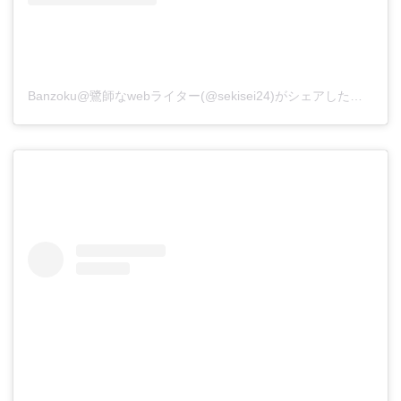
Banzoku@鷺師なwebライター(@sekisei24)がシェアした投稿