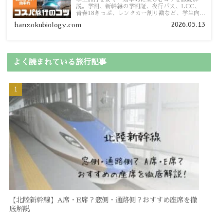
説。学割、新幹線の学割証、夜行バス、LCC、
青春18きっぷ、レンタカー割り勘など、学生向け
の節約旅行術を詳しく紹介します。
2026.05.13
banzokubiology.com
よく読まれている旅行記事
【北陸新幹線】A席・E席？窓側・通路側？おすすめ座席を徹
底解説