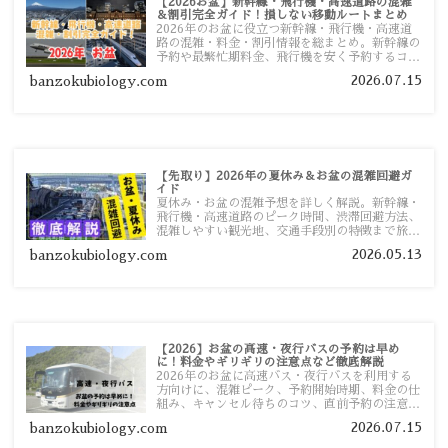
【2026お盆】新幹線・飛行機・高速道路の混雑
＆割引完全ガイド！損しない移動ルートまとめ
2026年のお盆に役立つ新幹線・飛行機・高速道
路の混雑・料金・割引情報を総まとめ。新幹線の
予約や最繁忙期料金、飛行機を安く予約するコ
ツ、高速道路の休日割引・深夜割引まで、損しな
2026.07.15
banzokubiology.com
い移動方法を分かりやすく解説します。
【先取り】2026年の夏休み＆お盆の混雑回避ガ
イド
夏休み・お盆の混雑予想を詳しく解説。新幹線・
飛行機・高速道路のピーク時間、渋滞回避方法、
混雑しやすい観光地、交通手段別の特徴まで旅行
者向けに分かりやすく紹介します。
2026.05.13
banzokubiology.com
【2026】お盆の高速・夜行バスの予約は早め
に！料金やギリギリの注意点など徹底解説
2026年のお盆に高速バス・夜行バスを利用する
方向けに、混雑ピーク、予約開始時期、料金の仕
組み、キャンセル待ちのコツ、直前予約の注意点
まで詳しく解説します。
2026.07.15
banzokubiology.com