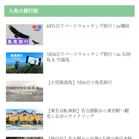
人気の旅行記
4泊5日でバードウォッチング旅行 ! in韓国
3泊4日でバードウォッチング旅行 ! in 石垣
島 & 竹富島
【小笠原諸島】5泊6日で鳥見旅行
【東名自転車旅】名古屋駅から東京駅へ観
光しながらサイクリング
【旅行記】名古屋から出発!!下道で西日本旅