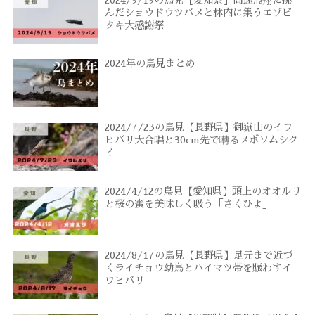
んだショウドウツバメと林内に集うエゾビ
タキ大感謝祭
2024年の鳥見まとめ
2024/7/23の鳥見【長野県】御嶽山のイワ
ヒバリ大合唱と30cm先で囀るメボソムシク
イ
2024/4/12の鳥見【愛知県】頭上のオオルリ
と桜の蜜を美味しく吸う「さくひよ」
2024/8/17の鳥見【長野県】足元まで近づ
くライチョウ幼鳥とハイマツ帯を賑わすイ
ワヒバリ