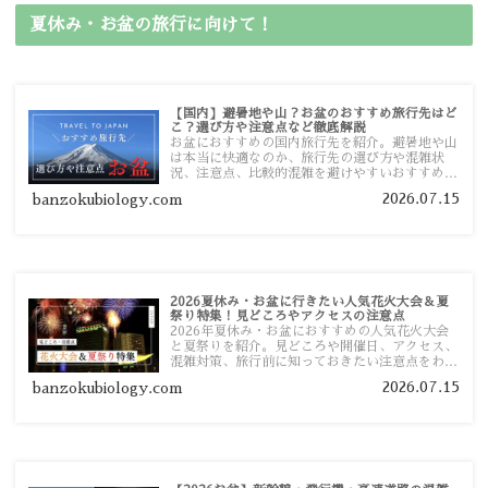
夏休み・お盆の旅行に向けて！
【国内】避暑地や山？お盆のおすすめ旅行先はど
こ？選び方や注意点など徹底解説
お盆におすすめの国内旅行先を紹介。避暑地や山
は本当に快適なのか、旅行先の選び方や混雑状
況、注意点、比較的混雑を避けやすいおすすめス
ポットまで旅行前に役立つ情報を詳しく解説しま
2026.07.15
banzokubiology.com
す。
2026夏休み・お盆に行きたい人気花火大会＆夏
祭り特集！見どころやアクセスの注意点
2026年夏休み・お盆におすすめの人気花火大会
と夏祭りを紹介。見どころや開催日、アクセス、
混雑対策、旅行前に知っておきたい注意点をわか
りやすく解説します。
2026.07.15
banzokubiology.com