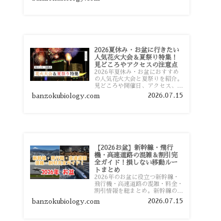
おすすめスポットまで旅行前に役
立つ情報を詳しく解説します。
2026夏休み・お盆に行きたい
人気花火大会＆夏祭り特集！
見どころやアクセスの注意点
2026年夏休み・お盆におすすめ
の人気花火大会と夏祭りを紹介。
見どころや開催日、アクセス、混
雑対策、旅行前に知っておきたい
2026.07.15
banzokubiology.com
注意点をわかりやすく解説しま
す。
【2026お盆】新幹線・飛行
機・高速道路の混雑＆割引完
全ガイド！損しない移動ルー
トまとめ
2026年のお盆に役立つ新幹線・
飛行機・高速道路の混雑・料金・
割引情報を総まとめ。新幹線の予
約や最繁忙期料金、飛行機を安く
2026.07.15
banzokubiology.com
予約するコツ、高速道路の休日割
引・深夜割引まで、損しない移動
方法を分かりやすく解説します。