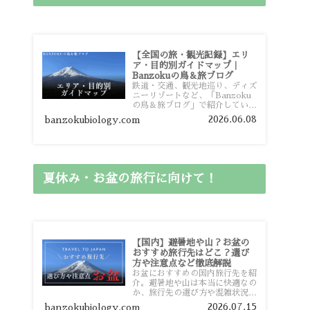
【全国の旅・観光記録】エリ
ア・目的別ガイドマップ｜
Banzokuの鳥＆旅ブログ
鉄道・交通、観光地巡り、ディズ
ニーリゾートなど、「Banzoku
の鳥＆旅ブログ」で紹介している
全国の旅行・観光記録をエリアや
2026.06.08
banzokubiology.com
目的別に整理しました。あなたが
行きたい場所の情報を、このガイ
ドマップからスムーズに見つけて
いただけます。
夏休み・お盆の旅行に向けて！
【国内】避暑地や山？お盆の
おすすめ旅行先はどこ？選び
方や注意点など徹底解説
お盆におすすめの国内旅行先を紹
介。避暑地や山は本当に快適なの
か、旅行先の選び方や混雑状況、
注意点、比較的混雑を避けやすい
2026.07.15
banzokubiology.com