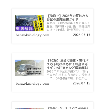
【先取り】2026年の夏休み＆
お盆の混雑回避ガイド
夏休み・お盆の混雑予想を詳しく
解説。新幹線・飛行機・高速道路
のピーク時間、渋滞回避方法、混
雑しやすい観光地、交通手段別の
2026.05.13
banzokubiology.com
特徴まで旅行者向けに分かりやす
く紹介します。
【2026】お盆の高速・夜行バ
スの予約は早めに！料金やギ
リギリの注意点など徹底解説
2026年のお盆に高速バス・夜行
バスを利用する方向けに、混雑ピ
ーク、予約開始時期、料金の仕組
み、キャンセル待ちのコツ、直前
2026.07.15
banzokubiology.com
予約の注意点まで詳しく解説しま
す。
【失敗しない】 LCCで後悔し