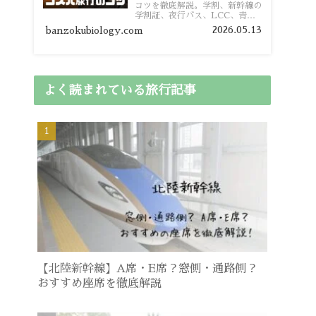
コツを徹底解説。学割、新幹線の
学割証、夜行バス、LCC、青春
18きっぷ、レンタカー割り勘な
2026.05.13
banzokubiology.com
ど、学生向けの節約旅行術を詳し
く紹介します。
よく読まれている旅行記事
【北陸新幹線】A席・E席？窓側・通路側？
おすすめ座席を徹底解説