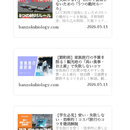
ないための「5つの絶対ルー
ル」
LCC利用で後悔しないための5つ
の絶対ルールを解説。手荷物料
金、持ち込み制限、欠航リスク、
時間厳守など、格安航空会社を利
2026.05.13
banzokubiology.com
用する前に知っておきたい注意点
を旅行者向けに詳しく紹介しま
す。
【節約術】家族旅行の予算を
削る！観光地の「高い食事・
お土産」で失敗しないコツ
家族旅行で出費が増えやすい食
費・お土産代・宿泊費・交通費を
節約するコツを詳しく解説。観光
地価格を避ける方法や、早割・ス
2026.05.13
banzokubiology.com
ーパー活用術、予算管理のポイン
トを紹介します。
【学生必見】安い・失敗しな
い・効率的！コスパ旅行のコ
ツを徹底解説
学生旅行を安く・効率的に楽しむ