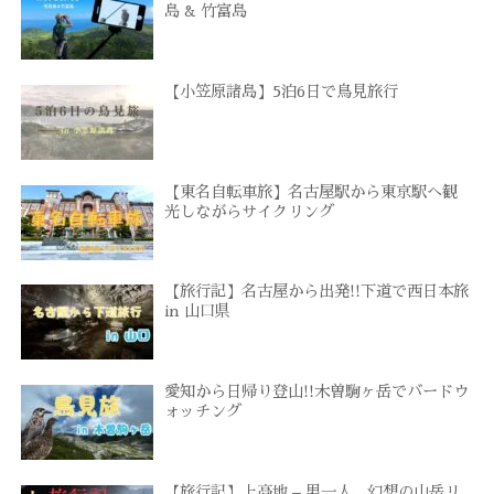
島 & 竹富島
【小笠原諸島】5泊6日で鳥見旅行
【東名自転車旅】名古屋駅から東京駅へ観
光しながらサイクリング
【旅行記】名古屋から出発!!下道で西日本旅
in 山口県
愛知から日帰り登山!!木曽駒ヶ岳でバードウ
ォッチング
【旅行記】上高地 – 男一人、幻想の山岳リ