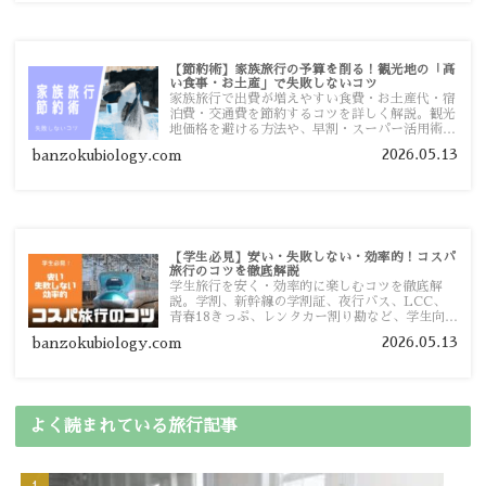
【節約術】家族旅行の予算を削る！観光地の「高
い食事・お土産」で失敗しないコツ
家族旅行で出費が増えやすい食費・お土産代・宿
泊費・交通費を節約するコツを詳しく解説。観光
地価格を避ける方法や、早割・スーパー活用術、
予算管理のポイントを紹介します。
2026.05.13
banzokubiology.com
【学生必見】安い・失敗しない・効率的！コスパ
旅行のコツを徹底解説
学生旅行を安く・効率的に楽しむコツを徹底解
説。学割、新幹線の学割証、夜行バス、LCC、
青春18きっぷ、レンタカー割り勘など、学生向け
の節約旅行術を詳しく紹介します。
2026.05.13
banzokubiology.com
よく読まれている旅行記事