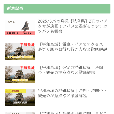
新着記事
2025/8/9の鳥見【岐阜県】2羽のハチ
クマが旋回！ツバメに混ざるコシアカ
ツバメも観察
【宇和島城】電車・バスでアクセス！
最寄り駅やお得な行き方など徹底解説
【宇和島城】GWの混雑状況｜時間
帯・観光の注意点など徹底解説
宇和島城の混雑状況｜時期・時間帯・
観光の注意点など徹底解説
【宇和島城】観光の所要時間｜見どこ