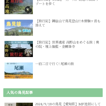
ゾートを歩く
【旅行記】御嶽山で鳥見登山!!木曽駒ヶ岳も
添えて
【旅行記】世界遺産 高野山をめぐる旅｜奥
の院・壇上伽藍・金剛峯寺
一泊二日で行く! 尾瀬の旅
人気の鳥見記事
2024/9/18の鳥見【愛知県】MF池初にして