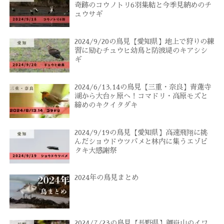
奇跡のコウノトリ6羽集結と今季見納めのチ
ュウサギ
2024/9/20の鳥見【愛知県】地上で狩りの練
習に励むチュウヒ幼鳥と防波堤のキアシシ
ギ
2024/6/13,14の鳥見【三重・奈良】青蓮寺
湖から大台ヶ原へ！コマドリ・高原モズと
締めのキクイタダキ
2024/9/19の鳥見【愛知県】高速飛翔に挑
んだショウドウツバメと林内に集うエゾビ
タキ大感謝祭
2024年の鳥見まとめ
2024/7/23の鳥見【長野県】御嶽山のイワ