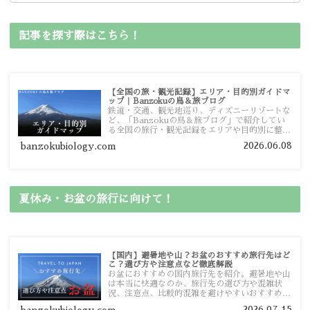
記事を探す際はこちら！
【全国の旅・観光記録】エリア・目的別ガイドマ
ップ｜Banzokuの鳥＆旅ブログ
鉄道・交通、観光地巡り、ディズニーリゾートな
ど、「Banzokuの鳥＆旅ブログ」で紹介してい
る全国の旅行・観光記録をエリアや目的別に整理
しました。あなたが行きたい場所の情報を、この
2026.06.08
banzokubiology.com
ガイドマップからスムーズに見つけていただけま
す。
夏休み・お盆の旅行に向けて！
【国内】避暑地や山？お盆のおすすめ旅行先はど
こ？選び方や注意点など徹底解説
お盆におすすめの国内旅行先を紹介。避暑地や山
は本当に快適なのか、旅行先の選び方や混雑状
況、注意点、比較的混雑を避けやすいおすすめス
ポットまで旅行前に役立つ情報を詳しく解説しま
2026.07.15