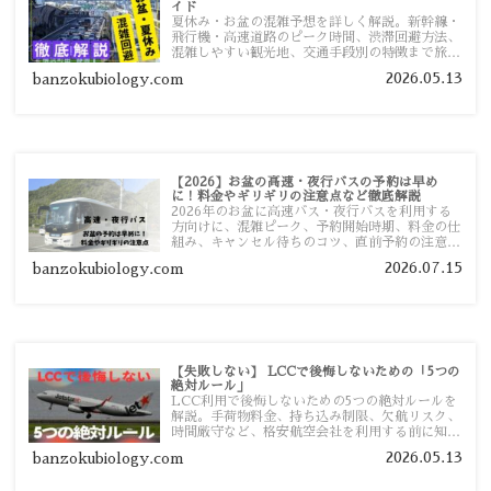
イド
夏休み・お盆の混雑予想を詳しく解説。新幹線・
飛行機・高速道路のピーク時間、渋滞回避方法、
混雑しやすい観光地、交通手段別の特徴まで旅行
者向けに分かりやすく紹介します。
2026.05.13
banzokubiology.com
【2026】お盆の高速・夜行バスの予約は早め
に！料金やギリギリの注意点など徹底解説
2026年のお盆に高速バス・夜行バスを利用する
方向けに、混雑ピーク、予約開始時期、料金の仕
組み、キャンセル待ちのコツ、直前予約の注意点
まで詳しく解説します。
2026.07.15
banzokubiology.com
【失敗しない】 LCCで後悔しないための「5つの
絶対ルール」
LCC利用で後悔しないための5つの絶対ルールを
解説。手荷物料金、持ち込み制限、欠航リスク、
時間厳守など、格安航空会社を利用する前に知っ
ておきたい注意点を旅行者向けに詳しく紹介しま
2026.05.13
banzokubiology.com
す。