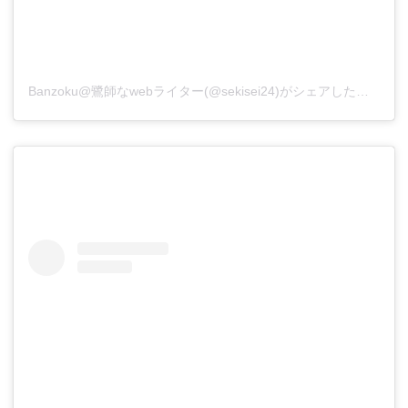
Banzoku@鷺師なwebライター(@sekisei24)がシェアした投稿