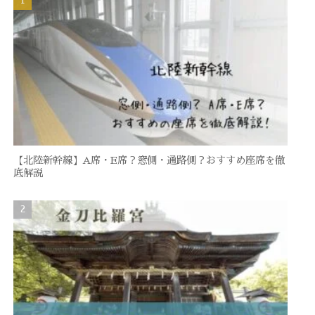
【北陸新幹線】A席・E席？窓側・通路側？おすすめ座席を徹
底解説