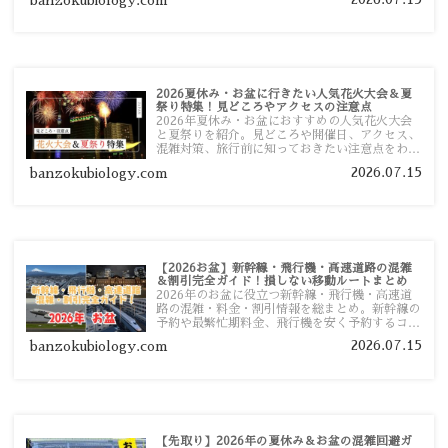
banzokubiology.com
す。
2026夏休み・お盆に行きたい人気花火大会＆夏
祭り特集！見どころやアクセスの注意点
2026年夏休み・お盆におすすめの人気花火大会
と夏祭りを紹介。見どころや開催日、アクセス、
混雑対策、旅行前に知っておきたい注意点をわか
りやすく解説します。
2026.07.15
banzokubiology.com
【2026お盆】新幹線・飛行機・高速道路の混雑
＆割引完全ガイド！損しない移動ルートまとめ
2026年のお盆に役立つ新幹線・飛行機・高速道
路の混雑・料金・割引情報を総まとめ。新幹線の
予約や最繁忙期料金、飛行機を安く予約するコ
ツ、高速道路の休日割引・深夜割引まで、損しな
2026.07.15
banzokubiology.com
い移動方法を分かりやすく解説します。
【先取り】2026年の夏休み＆お盆の混雑回避ガ