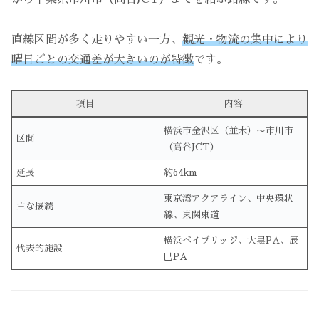
直線区間が多く走りやすい一方、
観光・物流の集中により
曜日ごとの交通差が大きいのが特徴
です。
項目
内容
横浜市金沢区（並木）〜市川市
区間
（高谷JCT）
延長
約64km
東京湾アクアライン、中央環状
主な接続
線、東関東道
横浜ベイブリッジ、大黒PA、辰
代表的施設
巳PA