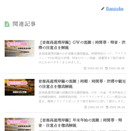
Banzoku
関連記事
【首都高速湾岸線】GWの混雑｜時間帯・帰省・渋
高速道路・高速バス
滞の注意点を解説
首都高速湾岸線のGW混雑を徹底解説。時間帯別ピーク、アクアラ
イン・TDR周辺の渋滞、帰省Uターン情報、回避策まで旅行者向
けにわかりやすくまとめました。
2026.02.19
2026.06.06
首都高速湾岸線の混雑｜時期・時間帯・渋滞や観光
高速道路・高速バス
の注意点を徹底解説
首都高速湾岸線の混雑状況を徹底解説。GW・お盆・年末年始など
の時期別傾向、時間帯別渋滞、アクアラインやディズニー周辺の注
意点、絶景ドライブスポットまで旅行者向けに詳しく紹介します。
2026.02.19
2026.06.14
【首都高速湾岸線】年末年始の混雑｜時間帯・帰
高速道路・高速バス
省・注意点を徹底解説