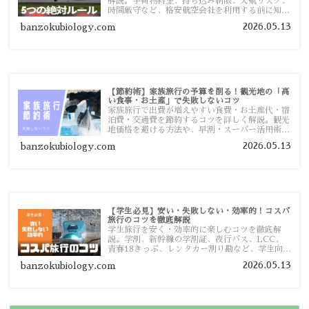
解説。手荷物料金、持ち込み制限、欠航リスク、
時間厳守など、格安航空会社を利用する前に知っ
ておきたい注意点を旅行者向けに詳しく紹介しま
2026.05.13
banzokubiology.com
す。
【節約術】家族旅行の予算を削る！観光地の「高
い食事・お土産」で失敗しないコツ
家族旅行で出費が増えやすい食費・お土産代・宿
泊費・交通費を節約するコツを詳しく解説。観光
地価格を避ける方法や、早割・スーパー活用術、
予算管理のポイントを紹介します。
2026.05.13
banzokubiology.com
【学生必見】安い・失敗しない・効率的！コスパ
旅行のコツを徹底解説
学生旅行を安く・効率的に楽しむコツを徹底解
説。学割、新幹線の学割証、夜行バス、LCC、
青春18きっぷ、レンタカー割り勘など、学生向け
の節約旅行術を詳しく紹介します。
2026.05.13
banzokubiology.com