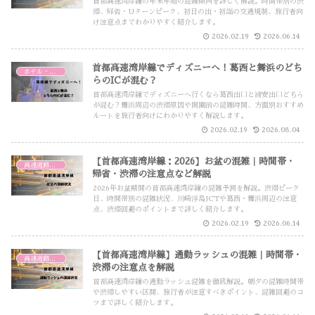
首都高速湾岸線の年末年始の混雑傾向を詳しく解説。時間帯別の渋
滞、帰省・Uターンピーク、初日の出・初詣の交通規制、旅行者向
け注意点までわかりやすく紹介します。
2026.02.19
2026.06.14
首都高速湾岸線でディズニーへ！葛西と舞浜のどち
ホテル・交通・その他
らのICが混む？
首都高速湾岸線でディズニーへ行くなら葛西出口と浦安出口どちら
が混む？舞浜周辺の渋滞原因や開園前の混雑時間、方面別おすすめ
ルートを旅行者向けにわかりやすく解説します。
2026.02.19
2026.08.04
【首都高速湾岸線：2026】お盆の混雑｜時間帯・
高速道路・高速バス
帰省・渋滞の注意点など解説
2026年お盆期間の首都高速湾岸線の混雑予測を解説。渋滞ピーク
日、時間帯別の混雑状況、川崎浮島JCTや葛西・舞浜周辺の注意
点、渋滞回避のポイントまで詳しく紹介します。
2026.02.19
2026.06.14
【首都高速湾岸線】通勤ラッシュの混雑｜時間帯・
高速道路・高速バス
渋滞の注意点を解説
首都高速湾岸線の通勤ラッシュ混雑を徹底解説。朝夕の混雑時間帯
や渋滞しやすい区間、旅行者が注意すべきポイント、混雑回避のコ
ツまで詳しく紹介します。