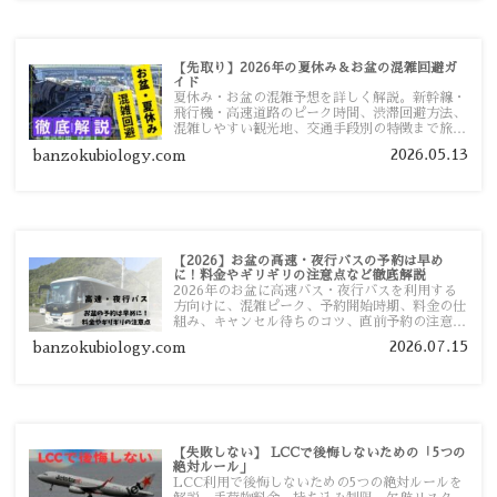
【先取り】2026年の夏休み＆お盆の混雑回避ガ
イド
夏休み・お盆の混雑予想を詳しく解説。新幹線・
飛行機・高速道路のピーク時間、渋滞回避方法、
混雑しやすい観光地、交通手段別の特徴まで旅行
者向けに分かりやすく紹介します。
2026.05.13
banzokubiology.com
【2026】お盆の高速・夜行バスの予約は早め
に！料金やギリギリの注意点など徹底解説
2026年のお盆に高速バス・夜行バスを利用する
方向けに、混雑ピーク、予約開始時期、料金の仕
組み、キャンセル待ちのコツ、直前予約の注意点
まで詳しく解説します。
2026.07.15
banzokubiology.com
【失敗しない】 LCCで後悔しないための「5つの
絶対ルール」
LCC利用で後悔しないための5つの絶対ルールを