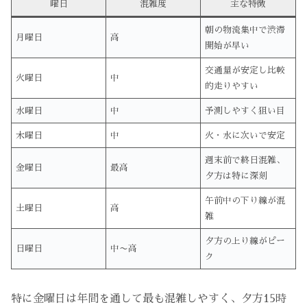
曜日
混雑度
主な特徴
朝の物流集中で渋滞
月曜日
高
開始が早い
交通量が安定し比較
火曜日
中
的走りやすい
水曜日
中
予測しやすく狙い目
木曜日
中
火・水に次いで安定
週末前で終日混雑、
金曜日
最高
夕方は特に深刻
午前中の下り線が混
土曜日
高
雑
夕方の上り線がピー
日曜日
中〜高
ク
特に金曜日は年間を通して最も混雑しやすく、夕方15時