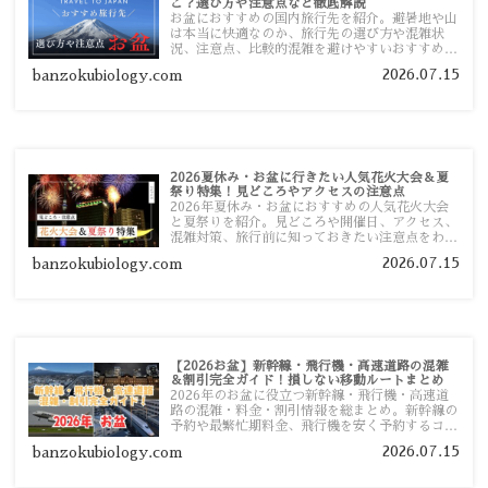
こ？選び方や注意点など徹底解説
お盆におすすめの国内旅行先を紹介。避暑地や山
は本当に快適なのか、旅行先の選び方や混雑状
況、注意点、比較的混雑を避けやすいおすすめス
ポットまで旅行前に役立つ情報を詳しく解説しま
2026.07.15
banzokubiology.com
す。
2026夏休み・お盆に行きたい人気花火大会＆夏
祭り特集！見どころやアクセスの注意点
2026年夏休み・お盆におすすめの人気花火大会
と夏祭りを紹介。見どころや開催日、アクセス、
混雑対策、旅行前に知っておきたい注意点をわか
りやすく解説します。
2026.07.15
banzokubiology.com
【2026お盆】新幹線・飛行機・高速道路の混雑
＆割引完全ガイド！損しない移動ルートまとめ
2026年のお盆に役立つ新幹線・飛行機・高速道
路の混雑・料金・割引情報を総まとめ。新幹線の
予約や最繁忙期料金、飛行機を安く予約するコ
ツ、高速道路の休日割引・深夜割引まで、損しな
2026.07.15
banzokubiology.com
い移動方法を分かりやすく解説します。