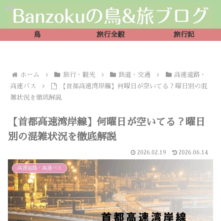
鳥
旅行全般
旅行記
ホーム
旅行・観光
鉄道・交通
高速道路・
高速バス
【首都高速湾岸線】何曜日が空いてる？曜日別の混
雑状況を徹底解説
【首都高速湾岸線】何曜日が空いてる？曜日
別の混雑状況を徹底解説
2026.02.19
2026.06.14
高速道路・高速バス