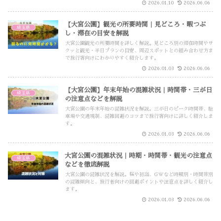
2026.01.10
2026.06.06
【大宮公園】観光の所要時間｜見どころ・暇つぶ
埼玉県
し・滞在の目安を解説
大宮公園観光の所要時間を詳しく解説。見どころ別の滞在時間やサ
クッと観光・半日プランの目安、周辺スポットとの組み合わせ方ま
で旅行客向けにわかりやすく紹介します。
2026.01.03
2026.06.06
【大宮公園】年末年始の混雑状況｜時間帯・三が日
埼玉県
の注意点などを解説
大宮公園の年末年始の混雑状況を解説。三が日のピーク時間帯、駐
車場や交通規制、混雑回避のコツまで旅行客向けに詳しく紹介しま
す。
2026.01.03
2026.06.06
大宮公園の混雑状況｜時期・時間帯・観光の注意点
埼玉県
などを徹底解説
大宮公園の混雑状況を解説。桜や初詣、GWなど時期別・時間帯別
の混雑傾向と、旅行者向けの回避ポイントや注意点を詳しく紹介し
ます。
2026.01.03
2026.06.06