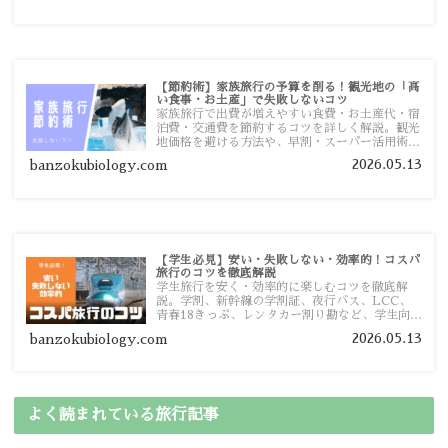
【節約術】家族旅行の予算を削る！観光地の「高
い食事・お土産」で失敗しないコツ
家族旅行で出費が増えやすい食費・お土産代・宿
泊費・交通費を節約するコツを詳しく解説。観光
地価格を避ける方法や、早割・スーパー活用術、
予算管理のポイントを紹介します。
2026.05.13
banzokubiology.com
【学生必見】安い・失敗しない・効率的！コスパ
旅行のコツを徹底解説
学生旅行を安く・効率的に楽しむコツを徹底解
説。学割、新幹線の学割証、夜行バス、LCC、
青春18きっぷ、レンタカー割り勘など、学生向け
の節約旅行術を詳しく紹介します。
2026.05.13
banzokubiology.com
よく読まれている旅行記事