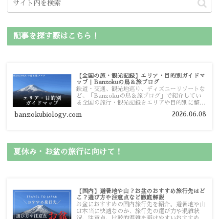
記事を探す際はこちら！
【全国の旅・観光記録】エリア・目的別ガイドマ
ップ｜Banzokuの鳥＆旅ブログ
鉄道・交通、観光地巡り、ディズニーリゾートな
ど、「Banzokuの鳥＆旅ブログ」で紹介してい
る全国の旅行・観光記録をエリアや目的別に整理
しました。あなたが行きたい場所の情報を、この
2026.06.08
banzokubiology.com
ガイドマップからスムーズに見つけていただけま
す。
夏休み・お盆の旅行に向けて！
【国内】避暑地や山？お盆のおすすめ旅行先はど
こ？選び方や注意点など徹底解説
お盆におすすめの国内旅行先を紹介。避暑地や山
は本当に快適なのか、旅行先の選び方や混雑状
況、注意点、比較的混雑を避けやすいおすすめス