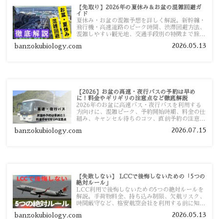
【先取り】2026年の夏休み＆お盆の混雑回避ガ
イド
夏休み・お盆の混雑予想を詳しく解説。新幹線・
飛行機・高速道路のピーク時間、渋滞回避方法、
混雑しやすい観光地、交通手段別の特徴まで旅行
者向けに分かりやすく紹介します。
2026.05.13
banzokubiology.com
【2026】お盆の高速・夜行バスの予約は早め
に！料金やギリギリの注意点など徹底解説
2026年のお盆に高速バス・夜行バスを利用する
方向けに、混雑ピーク、予約開始時期、料金の仕
組み、キャンセル待ちのコツ、直前予約の注意点
まで詳しく解説します。
2026.07.15
banzokubiology.com
【失敗しない】 LCCで後悔しないための「5つの
絶対ルール」
LCC利用で後悔しないための5つの絶対ルールを
解説。手荷物料金、持ち込み制限、欠航リスク、
時間厳守など、格安航空会社を利用する前に知っ
ておきたい注意点を旅行者向けに詳しく紹介しま
2026.05.13
banzokubiology.com
す。