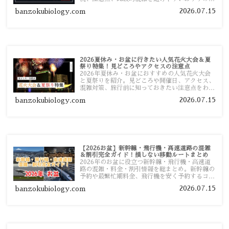
ポットまで旅行前に役立つ情報を詳しく解説しま
2026.07.15
banzokubiology.com
す。
2026夏休み・お盆に行きたい人気花火大会＆夏
祭り特集！見どころやアクセスの注意点
2026年夏休み・お盆におすすめの人気花火大会
と夏祭りを紹介。見どころや開催日、アクセス、
混雑対策、旅行前に知っておきたい注意点をわか
りやすく解説します。
2026.07.15
banzokubiology.com
【2026お盆】新幹線・飛行機・高速道路の混雑
＆割引完全ガイド！損しない移動ルートまとめ
2026年のお盆に役立つ新幹線・飛行機・高速道
路の混雑・料金・割引情報を総まとめ。新幹線の
予約や最繁忙期料金、飛行機を安く予約するコ
ツ、高速道路の休日割引・深夜割引まで、損しな
2026.07.15
banzokubiology.com
い移動方法を分かりやすく解説します。