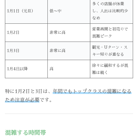
多くの店舗が休業
1月1日（元旦）
低〜中
し、人出は比較的少
なめ
営業再開と初売りで
1月2日
非常に高
混雑ピーク
観光・Uターン・ス
1月3日
非常に高
キー帰りが重なる
徐々に緩和するが混
1月4日以降
高
雑は続く
特に1月2日と3日は、
年間でもトップクラスの混雑になる
ため注意が必要
です。
混雑する時間帯