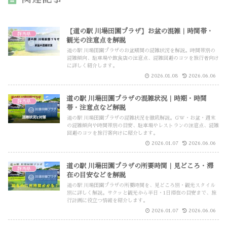
【道の駅 川場田園プラザ】お盆の混雑｜時間帯・
群馬県
観光の注意点を解説
道の駅 川場田園プラザのお盆期間の混雑状況を解説。時間帯別の
混雑傾向、駐車場や飲食店の注意点、混雑回避のコツを旅行者向け
に詳しく紹介します。
2026.01.08
2026.06.06
道の駅 川場田園プラザの混雑状況｜時期・時間
群馬県
帯・注意点など解説
道の駅 川場田園プラザの混雑状況を徹底解説。GW・お盆・週末
の混雑傾向や時間帯別の目安、駐車場やレストランの注意点、混雑
回避のコツを旅行客向けに紹介します。
2026.01.07
2026.06.06
道の駅 川場田園プラザの所要時間｜見どころ・滞
群馬県
在の目安などを解説
道の駅 川場田園プラザの所要時間を、見どころ別・観光スタイル
別に詳しく解説。サクッと観光から半日・1日滞在の目安まで、旅
行計画に役立つ情報を紹介します。
2026.01.07
2026.06.06