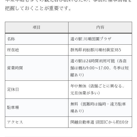
年末年始も多くの観光客が訪れるため、事前に基本情報を
把握しておくことが重要です。
項目
内容
名称
道の駅 川場田園プラザ
所在地
群馬県利根郡川場村萩室385
道の駅は24時間利用可能（各店
営業時間
舗は概ね9:00〜17:00、冬季は短
縮あり）
年中無休（店舗ごとに異なる、
定休日
元旦休業が多い）
無料（混雑時は臨時・遠方駐車
駐車場
場あり）
アクセス
関越自動車道 沼田ICから約10分