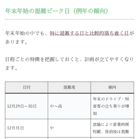
年末年始の混雑ピーク日（例年の傾向）
年末年始の中でも、
特に混雑する日と比較的落ち着く日
が
あります。
日程ごとの特徴を把握しておくと、計画が立てやすくなり
ます。
日付
混雑度
傾向
年末のドライブ・帰
12月29日〜30日
中〜高
省客の立ち寄りが増
加
店舗により営業時間
12月31日
中
短縮、昼前後は混雑