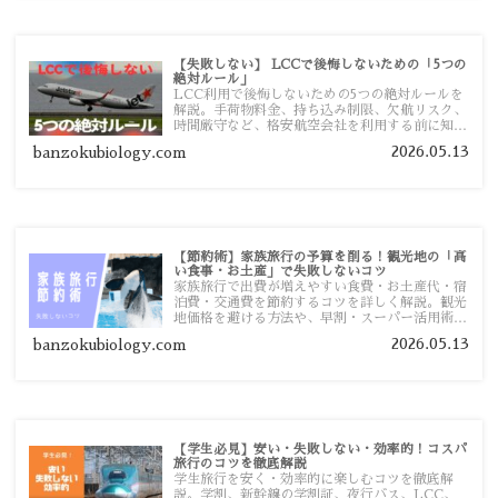
【失敗しない】 LCCで後悔しないための「5つの
絶対ルール」
LCC利用で後悔しないための5つの絶対ルールを
解説。手荷物料金、持ち込み制限、欠航リスク、
時間厳守など、格安航空会社を利用する前に知っ
ておきたい注意点を旅行者向けに詳しく紹介しま
2026.05.13
banzokubiology.com
す。
【節約術】家族旅行の予算を削る！観光地の「高
い食事・お土産」で失敗しないコツ
家族旅行で出費が増えやすい食費・お土産代・宿
泊費・交通費を節約するコツを詳しく解説。観光
地価格を避ける方法や、早割・スーパー活用術、
予算管理のポイントを紹介します。
2026.05.13
banzokubiology.com
【学生必見】安い・失敗しない・効率的！コスパ
旅行のコツを徹底解説
学生旅行を安く・効率的に楽しむコツを徹底解
説。学割、新幹線の学割証、夜行バス、LCC、