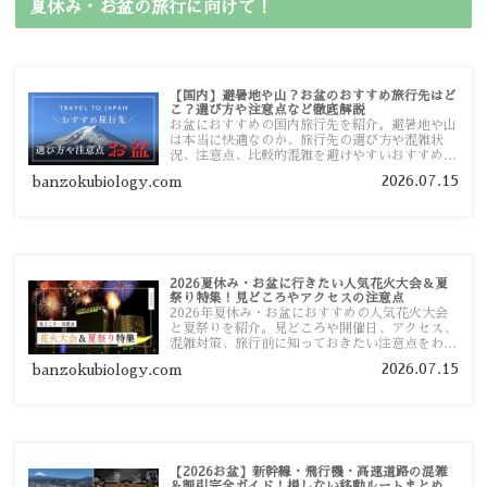
夏休み・お盆の旅行に向けて！
【国内】避暑地や山？お盆のおすすめ旅行先はど
こ？選び方や注意点など徹底解説
お盆におすすめの国内旅行先を紹介。避暑地や山
は本当に快適なのか、旅行先の選び方や混雑状
況、注意点、比較的混雑を避けやすいおすすめス
ポットまで旅行前に役立つ情報を詳しく解説しま
2026.07.15
banzokubiology.com
す。
2026夏休み・お盆に行きたい人気花火大会＆夏
祭り特集！見どころやアクセスの注意点
2026年夏休み・お盆におすすめの人気花火大会
と夏祭りを紹介。見どころや開催日、アクセス、
混雑対策、旅行前に知っておきたい注意点をわか
りやすく解説します。
2026.07.15
banzokubiology.com
【2026お盆】新幹線・飛行機・高速道路の混雑
＆割引完全ガイド！損しない移動ルートまとめ