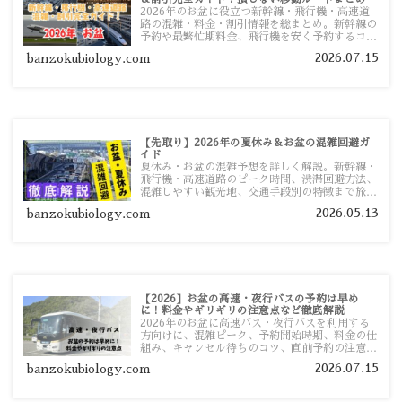
2026年のお盆に役立つ新幹線・飛行機・高速道
路の混雑・料金・割引情報を総まとめ。新幹線の
予約や最繁忙期料金、飛行機を安く予約するコ
ツ、高速道路の休日割引・深夜割引まで、損しな
2026.07.15
banzokubiology.com
い移動方法を分かりやすく解説します。
【先取り】2026年の夏休み＆お盆の混雑回避ガ
イド
夏休み・お盆の混雑予想を詳しく解説。新幹線・
飛行機・高速道路のピーク時間、渋滞回避方法、
混雑しやすい観光地、交通手段別の特徴まで旅行
者向けに分かりやすく紹介します。
2026.05.13
banzokubiology.com
【2026】お盆の高速・夜行バスの予約は早め
に！料金やギリギリの注意点など徹底解説
2026年のお盆に高速バス・夜行バスを利用する
方向けに、混雑ピーク、予約開始時期、料金の仕
組み、キャンセル待ちのコツ、直前予約の注意点
まで詳しく解説します。
2026.07.15
banzokubiology.com