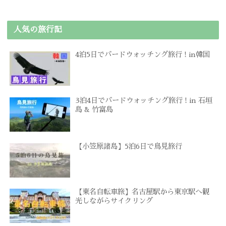
人気の旅行記
4泊5日でバードウォッチング旅行 ! in韓国
3泊4日でバードウォッチング旅行 ! in 石垣
島 & 竹富島
【小笠原諸島】5泊6日で鳥見旅行
【東名自転車旅】名古屋駅から東京駅へ観
光しながらサイクリング