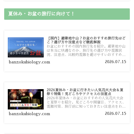
夏休み・お盆の旅行に向けて！
【国内】避暑地や山？お盆のおすすめ旅行先はど
こ？選び方や注意点など徹底解説
お盆におすすめの国内旅行先を紹介。避暑地や山
は本当に快適なのか、旅行先の選び方や混雑状
況、注意点、比較的混雑を避けやすいおすすめス
ポットまで旅行前に役立つ情報を詳しく解説しま
2026.07.15
banzokubiology.com
す。
2026夏休み・お盆に行きたい人気花火大会＆夏
祭り特集！見どころやアクセスの注意点
2026年夏休み・お盆におすすめの人気花火大会
と夏祭りを紹介。見どころや開催日、アクセス、
混雑対策、旅行前に知っておきたい注意点をわか
りやすく解説します。
2026.07.15
banzokubiology.com