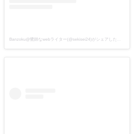
Banzoku@鷺師なwebライター(@sekisei24)がシェアした投稿