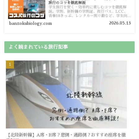
旅行のコツを徹底解説
学生旅行を安く・効率的に楽しむコツを徹底解
説。学割、新幹線の学割証、夜行バス、LCC、
青春18きっぷ、レンタカー割り勘など、学生向け
の節約旅行術を詳しく紹介します。
2026.05.13
banzokubiology.com
よく読まれている旅行記事
【北陸新幹線】A席・E席？窓側・通路側？おすすめ座席を徹