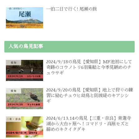
一泊二日で行く! 尾瀬の旅
人気の鳥見記事
2024/9/18の鳥見【愛知県】MF池初にして
奇跡のコウノトリ6羽集結と今季見納めのチ
ュウサギ
2024/9/20の鳥見【愛知県】地上で狩りの練
習に励むチュウヒ幼鳥と防波堤のキアシシ
ギ
2024/6/13,14の鳥見【三重・奈良】青蓮寺
湖から大台ヶ原へ！コマドリ・高原モズと
締めのキクイタダキ