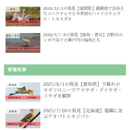
2024/12/1の鳥見【滋賀県】農耕地で出会え
たコハクチョウと今季初のハイイロチュウ
ヒ・トモエガモ
2024/9/7-8の鳥見【徳島・香川】吉野川の
シギチ巡りと瀬戸内の海鳥たち
新着記事
2025/8/1の鳥見【愛知県】夕暮れの
サギコロニーでアマサギ・ダイサギ・
コサギを観察
2025/7/18の鳥見【北海道】電線に並
ぶアオバトとキジバト