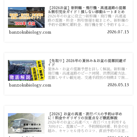
【2026お盆】新幹線・飛行機・高速道路の混雑
＆割引完全ガイド！損しない移動ルートまとめ
2026年のお盆に役立つ新幹線・飛行機・高速道
路の混雑・料金・割引情報を総まとめ。新幹線の
予約や最繁忙期料金、飛行機を安く予約するコ
ツ、高速道路の休日割引・深夜割引まで、損しな
2026.07.15
banzokubiology.com
い移動方法を分かりやすく解説します。
【先取り】2026年の夏休み＆お盆の混雑回避ガ
イド
夏休み・お盆の混雑予想を詳しく解説。新幹線・
飛行機・高速道路のピーク時間、渋滞回避方法、
混雑しやすい観光地、交通手段別の特徴まで旅行
者向けに分かりやすく紹介します。
2026.05.13
banzokubiology.com
【2026】お盆の高速・夜行バスの予約は早め
に！料金やギリギリの注意点など徹底解説
2026年のお盆に高速バス・夜行バスを利用する
方向けに、混雑ピーク、予約開始時期、料金の仕
組み、キャンセル待ちのコツ、直前予約の注意点
まで詳しく解説します。