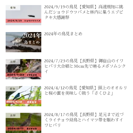
2024/9/19の鳥見【愛知県】高速飛翔に挑
んだショウドウツバメと林内に集うエゾビ
タキ大感謝祭
2024年の鳥見まとめ
2024/7/23の鳥見【長野県】御嶽山のイワ
ヒバリ大合唱と30cm先で囀るメボソムシク
イ
2024/4/12の鳥見【愛知県】頭上のオオルリ
と桜の蜜を美味しく吸う「さくひよ」
2024/8/17の鳥見【長野県】足元まで近づ
くライチョウ幼鳥とハイマツ帯を賑わすイ
ワヒバリ