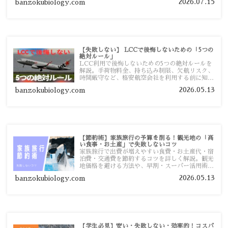
2026.07.15
banzokubiology.com
【失敗しない】 LCCで後悔しないための「5つの
絶対ルール」
LCC利用で後悔しないための5つの絶対ルールを
解説。手荷物料金、持ち込み制限、欠航リスク、
時間厳守など、格安航空会社を利用する前に知っ
ておきたい注意点を旅行者向けに詳しく紹介しま
2026.05.13
banzokubiology.com
す。
【節約術】家族旅行の予算を削る！観光地の「高
い食事・お土産」で失敗しないコツ
家族旅行で出費が増えやすい食費・お土産代・宿
泊費・交通費を節約するコツを詳しく解説。観光
地価格を避ける方法や、早割・スーパー活用術、
予算管理のポイントを紹介します。
2026.05.13
banzokubiology.com
【学生必見】安い・失敗しない・効率的！コスパ