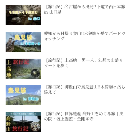
【旅行記】名古屋から出発!!下道で西日本旅
in 山口県
愛知から日帰り登山!!木曽駒ヶ岳でバードウ
ォッチング
【旅行記】上高地 – 男一人、幻想の山岳リ
ゾートを歩く
【旅行記】御嶽山で鳥見登山!!木曽駒ヶ岳も
添えて
【旅行記】世界遺産 高野山をめぐる旅｜奥
の院・壇上伽藍・金剛峯寺