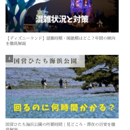
【ディズニーランド】混雑時期・閑散期はどこ？年間の傾向
を徹底解説
国営ひたち海浜公園の所要時間｜見どころ・滞在の目安を徹
底解説