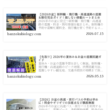
【2026お盆】新幹線・飛行機・高速道路の混雑
＆割引完全ガイド！損しない移動ルートまとめ
2026年のお盆に役立つ新幹線・飛行機・高速道
路の混雑・料金・割引情報を総まとめ。新幹線の
予約や最繁忙期料金、飛行機を安く予約するコ
ツ、高速道路の休日割引・深夜割引まで、損しな
2026.07.15
banzokubiology.com
い移動方法を分かりやすく解説します。
【先取り】2026年の夏休み＆お盆の混雑回避ガ
イド
夏休み・お盆の混雑予想を詳しく解説。新幹線・
飛行機・高速道路のピーク時間、渋滞回避方法、
混雑しやすい観光地、交通手段別の特徴まで旅行
者向けに分かりやすく紹介します。
2026.05.13
banzokubiology.com
【2026】お盆の高速・夜行バスの予約は早め
に！料金やギリギリの注意点など徹底解説
2026年のお盆に高速バス・夜行バスを利用する
方向けに、混雑ピーク、予約開始時期、料金の仕