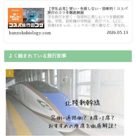
【学生必見】安い・失敗しない・効率的！コスパ
旅行のコツを徹底解説
学生旅行を安く・効率的に楽しむコツを徹底解
説。学割、新幹線の学割証、夜行バス、LCC、
青春18きっぷ、レンタカー割り勘など、学生向け
の節約旅行術を詳しく紹介します。
2026.05.13
banzokubiology.com
よく読まれている旅行記事