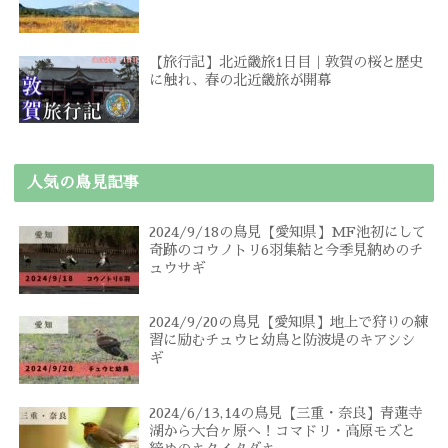
【旅行記】北近畿旅1日目｜敦賀の桜と歴史
に触れ、春の北近畿旅が開幕
人気の鳥見記事
2024/9/18の鳥見【愛知県】MF池初にして
奇跡のコウノトリ6羽集結と今季見納めのチ
ュウサギ
2024/9/20の鳥見【愛知県】地上で狩りの練
習に励むチュウヒ幼鳥と防波堤のキアシシ
ギ
2024/6/13,14の鳥見【三重・奈良】青蓮寺
湖から大台ヶ原へ！コマドリ・高原モズと