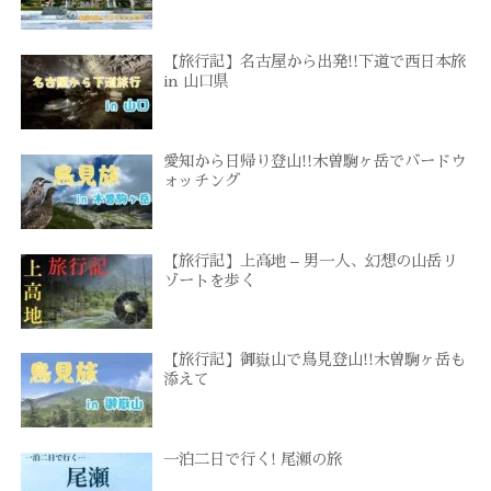
【旅行記】名古屋から出発!!下道で西日本旅
in 山口県
愛知から日帰り登山!!木曽駒ヶ岳でバードウ
ォッチング
【旅行記】上高地 – 男一人、幻想の山岳リ
ゾートを歩く
【旅行記】御嶽山で鳥見登山!!木曽駒ヶ岳も
添えて
一泊二日で行く! 尾瀬の旅