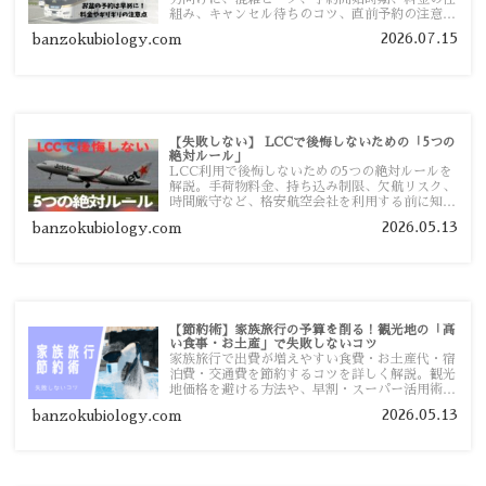
組み、キャンセル待ちのコツ、直前予約の注意点
まで詳しく解説します。
2026.07.15
banzokubiology.com
【失敗しない】 LCCで後悔しないための「5つの
絶対ルール」
LCC利用で後悔しないための5つの絶対ルールを
解説。手荷物料金、持ち込み制限、欠航リスク、
時間厳守など、格安航空会社を利用する前に知っ
ておきたい注意点を旅行者向けに詳しく紹介しま
2026.05.13
banzokubiology.com
す。
【節約術】家族旅行の予算を削る！観光地の「高
い食事・お土産」で失敗しないコツ
家族旅行で出費が増えやすい食費・お土産代・宿
泊費・交通費を節約するコツを詳しく解説。観光
地価格を避ける方法や、早割・スーパー活用術、
予算管理のポイントを紹介します。
2026.05.13
banzokubiology.com