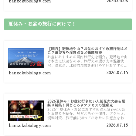
2026.06.08
banzokubiology.com
ガイドマップからスムーズに見つけていただけま
す。
夏休み・お盆の旅行に向けて！
【国内】避暑地や山？お盆のおすすめ旅行先はど
こ？選び方や注意点など徹底解説
お盆におすすめの国内旅行先を紹介。避暑地や山
は本当に快適なのか、旅行先の選び方や混雑状
況、注意点、比較的混雑を避けやすいおすすめス
ポットまで旅行前に役立つ情報を詳しく解説しま
2026.07.15
banzokubiology.com
す。
2026夏休み・お盆に行きたい人気花火大会＆夏
祭り特集！見どころやアクセスの注意点
2026年夏休み・お盆におすすめの人気花火大会
と夏祭りを紹介。見どころや開催日、アクセス、
混雑対策、旅行前に知っておきたい注意点をわか
りやすく解説します。
2026.07.15
banzokubiology.com