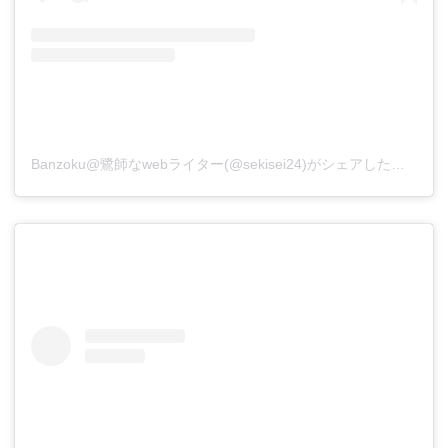
Banzoku@鷺師なwebライター(@sekisei24)がシェアした投稿