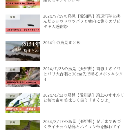
締めのキクイタダキ
2024/9/19の鳥見【愛知県】高速飛翔に挑
んだショウドウツバメと林内に集うエゾビ
タキ大感謝祭
2024年の鳥見まとめ
2024/7/23の鳥見【長野県】御嶽山のイワ
ヒバリ大合唱と30cm先で囀るメボソムシク
イ
2024/4/12の鳥見【愛知県】頭上のオオルリ
と桜の蜜を美味しく吸う「さくひよ」
2024/8/17の鳥見【長野県】足元まで近づ
くライチョウ幼鳥とハイマツ帯を賑わすイ