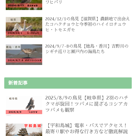
ワヒバリ
2024/12/1の鳥見【滋賀県】農耕地で出会え
たコハクチョウと今季初のハイイロチュウ
ヒ・トモエガモ
2024/9/7-8の鳥見【徳島・香川】吉野川の
シギチ巡りと瀬戸内の海鳥たち
新着記事
2025/8/9の鳥見【岐阜県】2羽のハチ
クマが旋回！ツバメに混ざるコシアカ
ツバメも観察
【宇和島城】電車・バスでアクセス！
最寄り駅やお得な行き方など徹底解説