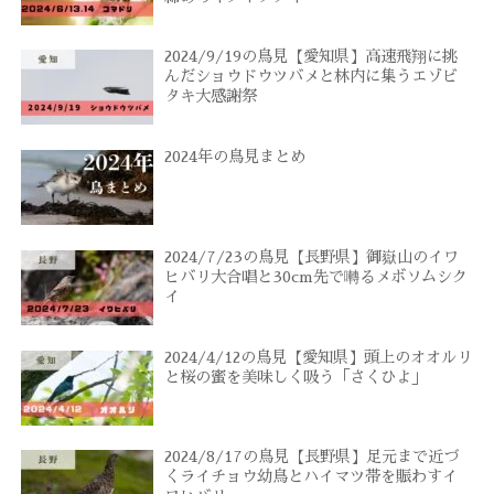
2024/9/19の鳥見【愛知県】高速飛翔に挑
んだショウドウツバメと林内に集うエゾビ
タキ大感謝祭
2024年の鳥見まとめ
2024/7/23の鳥見【長野県】御嶽山のイワ
ヒバリ大合唱と30cm先で囀るメボソムシク
イ
2024/4/12の鳥見【愛知県】頭上のオオルリ
と桜の蜜を美味しく吸う「さくひよ」
2024/8/17の鳥見【長野県】足元まで近づ
くライチョウ幼鳥とハイマツ帯を賑わすイ