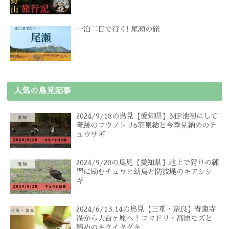
一泊二日で行く! 尾瀬の旅
人気の鳥見記事
2024/9/18の鳥見【愛知県】MF池初にして
奇跡のコウノトリ6羽集結と今季見納めのチ
ュウサギ
2024/9/20の鳥見【愛知県】地上で狩りの練
習に励むチュウヒ幼鳥と防波堤のキアシシ
ギ
2024/6/13,14の鳥見【三重・奈良】青蓮寺
湖から大台ヶ原へ！コマドリ・高原モズと
締めのキクイタダキ