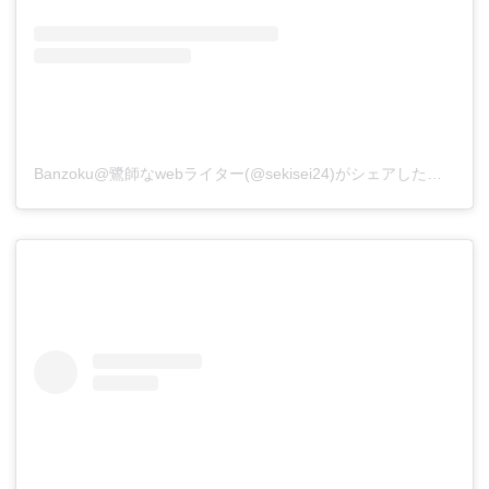
Banzoku@鷺師なwebライター(@sekisei24)がシェアした投稿