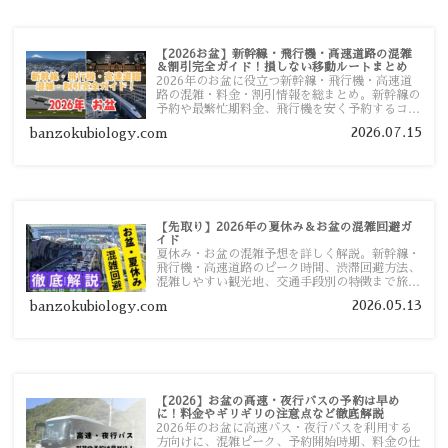
【2026お盆】新幹線・飛行機・高速道路の混雑
＆割引完全ガイド！損しない移動ルートまとめ
2026年のお盆に役立つ新幹線・飛行機・高速道
路の混雑・料金・割引情報を総まとめ。新幹線の
予約や最繁忙期料金、飛行機を安く予約するコ
ツ、高速道路の休日割引・深夜割引まで、損しな
2026.07.15
banzokubiology.com
い移動方法を分かりやすく解説します。
【先取り】2026年の夏休み＆お盆の混雑回避ガ
イド
夏休み・お盆の混雑予想を詳しく解説。新幹線・
飛行機・高速道路のピーク時間、渋滞回避方法、
混雑しやすい観光地、交通手段別の特徴まで旅行
者向けに分かりやすく紹介します。
2026.05.13
banzokubiology.com
【2026】お盆の高速・夜行バスの予約は早め
に！料金やギリギリの注意点など徹底解説
2026年のお盆に高速バス・夜行バスを利用する
方向けに、混雑ピーク、予約開始時期、料金の仕