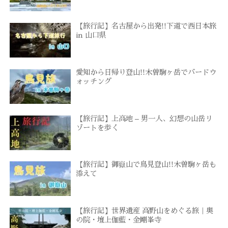
【旅行記】名古屋から出発!!下道で西日本旅
in 山口県
愛知から日帰り登山!!木曽駒ヶ岳でバードウ
ォッチング
【旅行記】上高地 – 男一人、幻想の山岳リ
ゾートを歩く
【旅行記】御嶽山で鳥見登山!!木曽駒ヶ岳も
添えて
【旅行記】世界遺産 高野山をめぐる旅｜奥
の院・壇上伽藍・金剛峯寺