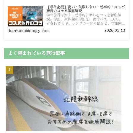
【学生必見】安い・失敗しない・効率的！コスパ
旅行のコツを徹底解説
学生旅行を安く・効率的に楽しむコツを徹底解
説。学割、新幹線の学割証、夜行バス、LCC、
青春18きっぷ、レンタカー割り勘など、学生向け
の節約旅行術を詳しく紹介します。
2026.05.13
banzokubiology.com
よく読まれている旅行記事