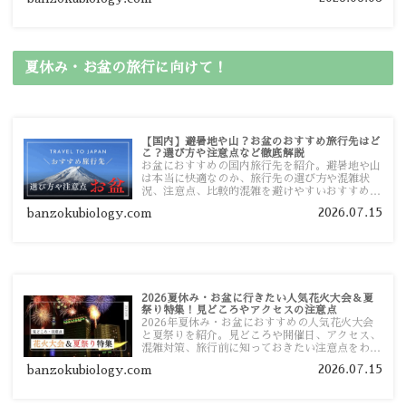
ガイドマップからスムーズに見つけていただけま
す。
夏休み・お盆の旅行に向けて！
【国内】避暑地や山？お盆のおすすめ旅行先はど
こ？選び方や注意点など徹底解説
お盆におすすめの国内旅行先を紹介。避暑地や山
は本当に快適なのか、旅行先の選び方や混雑状
況、注意点、比較的混雑を避けやすいおすすめス
ポットまで旅行前に役立つ情報を詳しく解説しま
2026.07.15
banzokubiology.com
す。
2026夏休み・お盆に行きたい人気花火大会＆夏
祭り特集！見どころやアクセスの注意点
2026年夏休み・お盆におすすめの人気花火大会
と夏祭りを紹介。見どころや開催日、アクセス、
混雑対策、旅行前に知っておきたい注意点をわか
りやすく解説します。
2026.07.15
banzokubiology.com