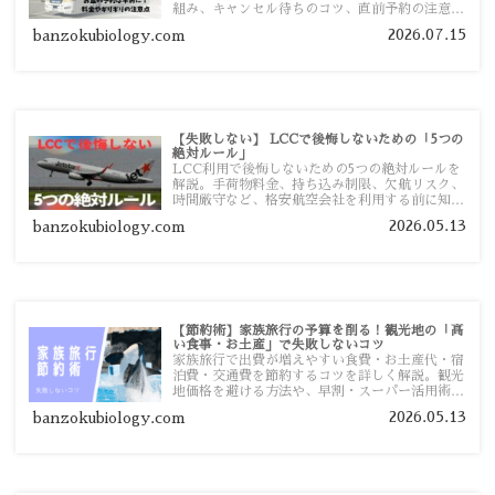
組み、キャンセル待ちのコツ、直前予約の注意点
まで詳しく解説します。
2026.07.15
banzokubiology.com
【失敗しない】 LCCで後悔しないための「5つの
絶対ルール」
LCC利用で後悔しないための5つの絶対ルールを
解説。手荷物料金、持ち込み制限、欠航リスク、
時間厳守など、格安航空会社を利用する前に知っ
ておきたい注意点を旅行者向けに詳しく紹介しま
2026.05.13
banzokubiology.com
す。
【節約術】家族旅行の予算を削る！観光地の「高
い食事・お土産」で失敗しないコツ
家族旅行で出費が増えやすい食費・お土産代・宿
泊費・交通費を節約するコツを詳しく解説。観光
地価格を避ける方法や、早割・スーパー活用術、
予算管理のポイントを紹介します。
2026.05.13
banzokubiology.com