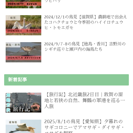
ワヒバリ
2024/12/1の鳥見【滋賀県】農耕地で出会え
たコハクチョウと今季初のハイイロチュウ
ヒ・トモエガモ
2024/9/7-8の鳥見【徳島・香川】吉野川の
シギチ巡りと瀬戸内の海鳥たち
新着記事
【旅行記】北近畿旅2日目｜敦賀の湿
地と若狭の自然、舞鶴の軍港を巡る一
人旅
2025/8/1の鳥見【愛知県】夕暮れの
サギコロニーでアマサギ・ダイサギ・