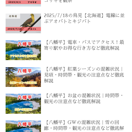
コサギを観察
2025/7/18の鳥見【北海道】電線に並
ぶアオバトとキジバト
【八幡平】電車・バスでアクセス！最
寄り駅やお得な行き方など徹底解説
【八幡平】紅葉シーズンの混雑状況｜
見頃・時間帯・観光の注意点など徹底
解説
【八幡平】お盆の混雑状況｜時間帯・
観光の注意点など徹底解説
【八幡平】GWの混雑状況｜雪の回
廊・時間帯・観光の注意点など徹底解