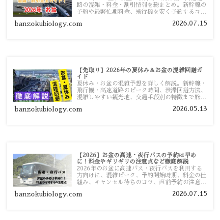
路の混雑・料金・割引情報を総まとめ。新幹線の
予約や最繁忙期料金、飛行機を安く予約するコ
ツ、高速道路の休日割引・深夜割引まで、損しな
2026.07.15
banzokubiology.com
い移動方法を分かりやすく解説します。
【先取り】2026年の夏休み＆お盆の混雑回避ガ
イド
夏休み・お盆の混雑予想を詳しく解説。新幹線・
飛行機・高速道路のピーク時間、渋滞回避方法、
混雑しやすい観光地、交通手段別の特徴まで旅行
者向けに分かりやすく紹介します。
2026.05.13
banzokubiology.com
【2026】お盆の高速・夜行バスの予約は早め
に！料金やギリギリの注意点など徹底解説
2026年のお盆に高速バス・夜行バスを利用する
方向けに、混雑ピーク、予約開始時期、料金の仕
組み、キャンセル待ちのコツ、直前予約の注意点
まで詳しく解説します。
2026.07.15
banzokubiology.com