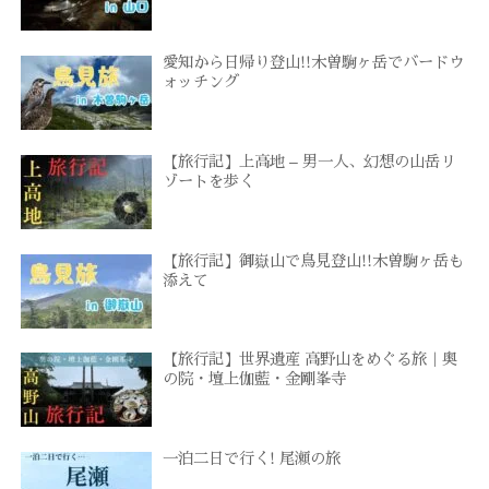
愛知から日帰り登山!!木曽駒ヶ岳でバードウ
ォッチング
【旅行記】上高地 – 男一人、幻想の山岳リ
ゾートを歩く
【旅行記】御嶽山で鳥見登山!!木曽駒ヶ岳も
添えて
【旅行記】世界遺産 高野山をめぐる旅｜奥
の院・壇上伽藍・金剛峯寺
一泊二日で行く! 尾瀬の旅