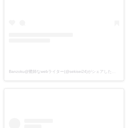
Banzoku@鷺師なwebライター(@sekisei24)がシェアした投稿