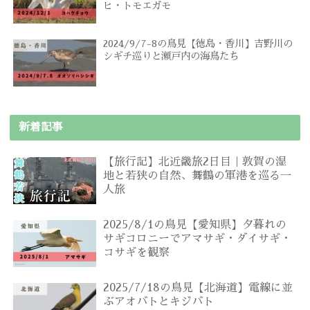
ヒ・トモエガモ
2024/9/7-8の鳥見【徳島・香川】吉野川の
シギチ巡りと瀬戸内の海鳥たち
新着記事
【旅行記】北近畿旅2日目｜敦賀の湿
地と若狭の自然、舞鶴の軍港を巡る一
人旅
2025/8/1の鳥見【愛知県】夕暮れの
サギコロニーでアマサギ・ダイサギ・
コサギを観察
2025/7/18の鳥見【北海道】電線に並
ぶアオバトとキジバト