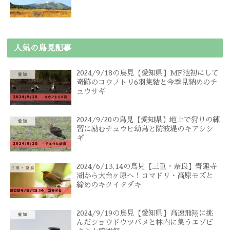
人気の鳥見記事
2024/9/18の鳥見【愛知県】MF池初にして
奇跡のコウノトリ6羽集結と今季見納めのチ
ュウサギ
2024/9/20の鳥見【愛知県】地上で狩りの練
習に励むチュウヒ幼鳥と防波堤のキアシシ
ギ
2024/6/13,14の鳥見【三重・奈良】青蓮寺
湖から大台ヶ原へ！コマドリ・高原モズと
締めのキクイタダキ
2024/9/19の鳥見【愛知県】高速飛翔に挑
んだショウドウツバメと林内に集うエゾビ