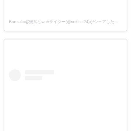
Banzoku@鷺師なwebライター(@sekisei24)がシェアした投稿