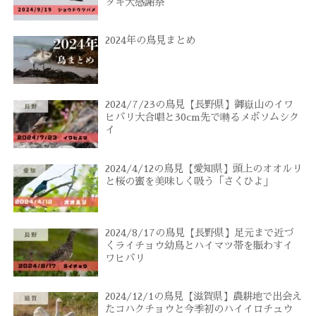
タキ大感謝祭
2024年の鳥見まとめ
2024/7/23の鳥見【長野県】御嶽山のイワ
ヒバリ大合唱と30cm先で囀るメボソムシク
イ
2024/4/12の鳥見【愛知県】頭上のオオルリ
と桜の蜜を美味しく吸う「さくひよ」
2024/8/17の鳥見【長野県】足元まで近づ
くライチョウ幼鳥とハイマツ帯を賑わすイ
ワヒバリ
2024/12/1の鳥見【滋賀県】農耕地で出会え
たコハクチョウと今季初のハイイロチュウ