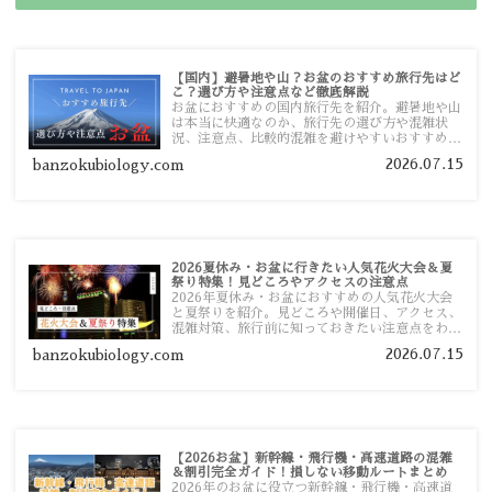
【国内】避暑地や山？お盆のおすすめ旅行先はど
こ？選び方や注意点など徹底解説
お盆におすすめの国内旅行先を紹介。避暑地や山
は本当に快適なのか、旅行先の選び方や混雑状
況、注意点、比較的混雑を避けやすいおすすめス
ポットまで旅行前に役立つ情報を詳しく解説しま
2026.07.15
banzokubiology.com
す。
2026夏休み・お盆に行きたい人気花火大会＆夏
祭り特集！見どころやアクセスの注意点
2026年夏休み・お盆におすすめの人気花火大会
と夏祭りを紹介。見どころや開催日、アクセス、
混雑対策、旅行前に知っておきたい注意点をわか
りやすく解説します。
2026.07.15
banzokubiology.com
【2026お盆】新幹線・飛行機・高速道路の混雑
＆割引完全ガイド！損しない移動ルートまとめ
2026年のお盆に役立つ新幹線・飛行機・高速道