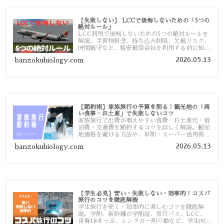
【失敗しない】 LCCで後悔しないための「5つの
絶対ルール」
LCC利用で後悔しないための5つの絶対ルールを
解説。手荷物料金、持ち込み制限、欠航リスク、
時間厳守など、格安航空会社を利用する前に知っ
ておきたい注意点を旅行者向けに詳しく紹介しま
2026.05.13
banzokubiology.com
す。
【節約術】家族旅行の予算を削る！観光地の「高
い食事・お土産」で失敗しないコツ
家族旅行で出費が増えやすい食費・お土産代・宿
泊費・交通費を節約するコツを詳しく解説。観光
地価格を避ける方法や、早割・スーパー活用術、
予算管理のポイントを紹介します。
2026.05.13
banzokubiology.com
【学生必見】安い・失敗しない・効率的！コスパ
旅行のコツを徹底解説
学生旅行を安く・効率的に楽しむコツを徹底解
説。学割、新幹線の学割証、夜行バス、LCC、
青春18きっぷ、レンタカー割り勘など、学生向け