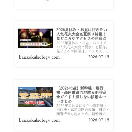
おすすめスポットまで旅行前に役
立つ情報を詳しく解説します。
2026夏休み・お盆に行きたい
人気花火大会＆夏祭り特集！
見どころやアクセスの注意点
2026年夏休み・お盆におすすめ
の人気花火大会と夏祭りを紹介。
見どころや開催日、アクセス、混
雑対策、旅行前に知っておきたい
2026.07.15
banzokubiology.com
注意点をわかりやすく解説しま
す。
【2026お盆】新幹線・飛行
機・高速道路の混雑＆割引完
全ガイド！損しない移動ルー
トまとめ
2026年のお盆に役立つ新幹線・
飛行機・高速道路の混雑・料金・
割引情報を総まとめ。新幹線の予
約や最繁忙期料金、飛行機を安く
2026.07.15
banzokubiology.com
予約するコツ、高速道路の休日割
引・深夜割引まで、損しない移動
方法を分かりやすく解説します。