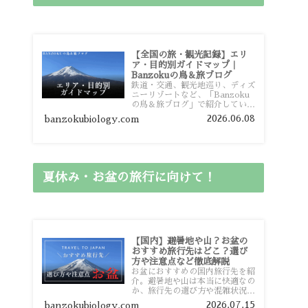
【全国の旅・観光記録】エリ
ア・目的別ガイドマップ｜
Banzokuの鳥＆旅ブログ
鉄道・交通、観光地巡り、ディズ
ニーリゾートなど、「Banzoku
の鳥＆旅ブログ」で紹介している
全国の旅行・観光記録をエリアや
2026.06.08
banzokubiology.com
目的別に整理しました。あなたが
行きたい場所の情報を、このガイ
ドマップからスムーズに見つけて
いただけます。
夏休み・お盆の旅行に向けて！
【国内】避暑地や山？お盆の
おすすめ旅行先はどこ？選び
方や注意点など徹底解説
お盆におすすめの国内旅行先を紹
介。避暑地や山は本当に快適なの
か、旅行先の選び方や混雑状況、
注意点、比較的混雑を避けやすい
2026.07.15
banzokubiology.com