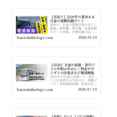
【先取り】2026年の夏休み＆
お盆の混雑回避ガイド
夏休み・お盆の混雑予想を詳しく
解説。新幹線・飛行機・高速道路
のピーク時間、渋滞回避方法、混
雑しやすい観光地、交通手段別の
2026.05.13
banzokubiology.com
特徴まで旅行者向けに分かりやす
く紹介します。
【2026】お盆の高速・夜行バ
スの予約は早めに！料金やギ
リギリの注意点など徹底解説
2026年のお盆に高速バス・夜行
バスを利用する方向けに、混雑ピ
ーク、予約開始時期、料金の仕組
み、キャンセル待ちのコツ、直前
2026.07.15
banzokubiology.com
予約の注意点まで詳しく解説しま
す。
【失敗しない】 LCCで後悔し