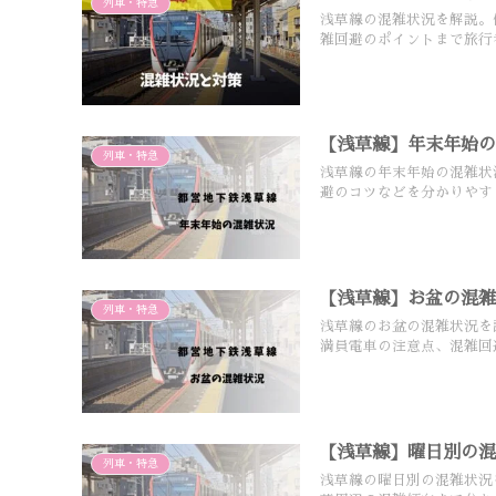
列車・特急
浅草線の混雑状況を解説。
雑回避のポイントまで旅行
【浅草線】年末年始
列車・特急
浅草線の年末年始の混雑状
避のコツなどを分かりやす
【浅草線】お盆の混
列車・特急
浅草線のお盆の混雑状況を
満員電車の注意点、混雑回
【浅草線】曜日別の
列車・特急
浅草線の曜日別の混雑状況