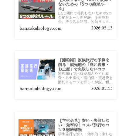
ないための「5つの絶対ルー
ル」
LCC利用で後悔しないための5つ
の絶対ルールを解説。手荷物料
金、持ち込み制限、欠航リスク、
時間厳守など、格安航空会社を利
2026.05.13
banzokubiology.com
用する前に知っておきたい注意点
を旅行者向けに詳しく紹介しま
す。
【節約術】家族旅行の予算を
削る！観光地の「高い食事・
お土産」で失敗しないコツ
家族旅行で出費が増えやすい食
費・お土産代・宿泊費・交通費を
節約するコツを詳しく解説。観光
地価格を避ける方法や、早割・ス
2026.05.13
banzokubiology.com
ーパー活用術、予算管理のポイン
トを紹介します。
【学生必見】安い・失敗しな
い・効率的！コスパ旅行のコ
ツを徹底解説
学生旅行を安く・効率的に楽しむ