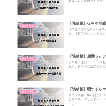
草周辺の混雑傾向まで分か
【浅草線】GWの混
列車・特急
浅草線のGW混雑状況を解
点、混雑回避のコツまで旅
【浅草線】通勤ラッ
列車・特急
浅草線の通勤ラッシュの混
る駅、利用時の注意点まで
【浅草線】暇つぶし
列車・特急
都営浅草線沿線の観光スポ
ころや暇つぶしスポット、
す。