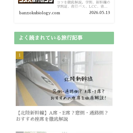
コツを徹底解説。学割、新幹線の
学割証、夜行バス、LCC、青春
18きっぷ、レンタカー割り勘な
2026.05.13
banzokubiology.com
ど、学生向けの節約旅行術を詳し
く紹介します。
よく読まれている旅行記事
【北陸新幹線】A席・E席？窓側・通路側？
おすすめ座席を徹底解説