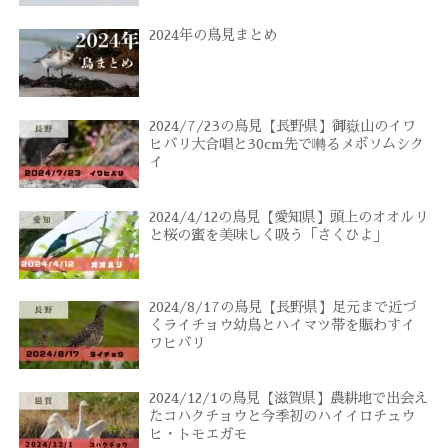
2024年の鳥見まとめ
2024/7/23の鳥見【長野県】御嶽山のイワ
ヒバリ大合唱と30cm先で囀るメボソムシク
イ
2024/4/12の鳥見【愛知県】頭上のオオルリ
と桜の蜜を美味しく吸う「さくひよ」
2024/8/17の鳥見【長野県】足元まで近づ
くライチョウ幼鳥とハイマツ帯を賑わすイ
ワヒバリ
2024/12/1の鳥見【滋賀県】農耕地で出会え
たコハクチョウと今季初のハイイロチュウ
ヒ・トモエガモ