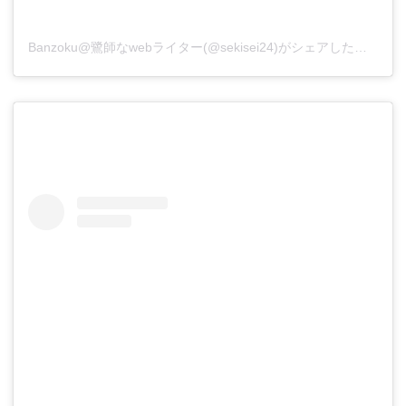
Banzoku@鷺師なwebライター(@sekisei24)がシェアした投稿