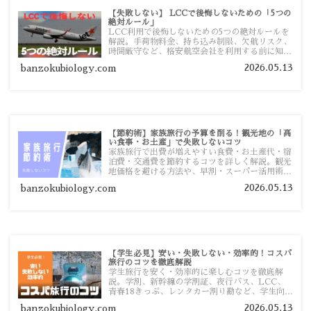
【失敗しない】 LCCで後悔しないための「5つの
絶対ルール」
LCC利用で後悔しないための5つの絶対ルールを
解説。手荷物料金、持ち込み制限、欠航リスク、
時間厳守など、格安航空会社を利用する前に知っ
ておきたい注意点を旅行者向けに詳しく紹介しま
2026.05.13
banzokubiology.com
す。
【節約術】家族旅行の予算を削る！観光地の「高
い食事・お土産」で失敗しないコツ
家族旅行で出費が増えやすい食費・お土産代・宿
泊費・交通費を節約するコツを詳しく解説。観光
地価格を避ける方法や、早割・スーパー活用術、
予算管理のポイントを紹介します。
2026.05.13
banzokubiology.com
【学生必見】安い・失敗しない・効率的！コスパ
旅行のコツを徹底解説
学生旅行を安く・効率的に楽しむコツを徹底解
説。学割、新幹線の学割証、夜行バス、LCC、
青春18きっぷ、レンタカー割り勘など、学生向け
の節約旅行術を詳しく紹介します。
2026.05.13
banzokubiology.com