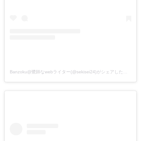
Banzoku@鷺師なwebライター(@sekisei24)がシェアした投稿