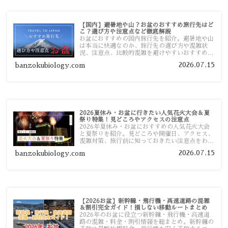
【国内】避暑地や山？お盆のおすすめ旅行先はど
こ？選び方や注意点など徹底解説
お盆におすすめの国内旅行先を紹介。避暑地や山
は本当に快適なのか、旅行先の選び方や混雑状
況、注意点、比較的混雑を避けやすいおすすめス
ポットまで旅行前に役立つ情報を詳しく解説しま
2026.07.15
banzokubiology.com
す。
2026夏休み・お盆に行きたい人気花火大会＆夏
祭り特集！見どころやアクセスの注意点
2026年夏休み・お盆におすすめの人気花火大会
と夏祭りを紹介。見どころや開催日、アクセス、
混雑対策、旅行前に知っておきたい注意点をわか
りやすく解説します。
2026.07.15
banzokubiology.com
【2026お盆】新幹線・飛行機・高速道路の混雑
＆割引完全ガイド！損しない移動ルートまとめ
2026年のお盆に役立つ新幹線・飛行機・高速道
路の混雑・料金・割引情報を総まとめ。新幹線の