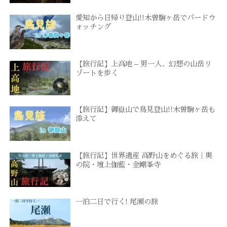
愛知から日帰り登山!!木曽駒ヶ岳でバードウ
ォッチング
【旅行記】上高地 – 男一人、幻想の山岳リ
ゾートを歩く
【旅行記】御嶽山で鳥見登山!!木曽駒ヶ岳も
添えて
【旅行記】世界遺産 高野山をめぐる旅｜奥
の院・壇上伽藍・金剛峯寺
一泊二日で行く! 尾瀬の旅