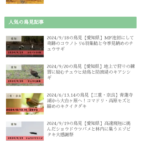
人気の鳥見記事
2024/9/18の鳥見【愛知県】MF池初にして
奇跡のコウノトリ6羽集結と今季見納めのチ
ュウサギ
2024/9/20の鳥見【愛知県】地上で狩りの練
習に励むチュウヒ幼鳥と防波堤のキアシシ
ギ
2024/6/13,14の鳥見【三重・奈良】青蓮寺
湖から大台ヶ原へ！コマドリ・高原モズと
締めのキクイタダキ
2024/9/19の鳥見【愛知県】高速飛翔に挑
んだショウドウツバメと林内に集うエゾビ
タキ大感謝祭