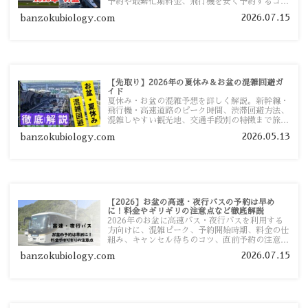
予約や最繁忙期料金、飛行機を安く予約するコ
ツ、高速道路の休日割引・深夜割引まで、損しな
2026.07.15
banzokubiology.com
い移動方法を分かりやすく解説します。
【先取り】2026年の夏休み＆お盆の混雑回避ガ
イド
夏休み・お盆の混雑予想を詳しく解説。新幹線・
飛行機・高速道路のピーク時間、渋滞回避方法、
混雑しやすい観光地、交通手段別の特徴まで旅行
者向けに分かりやすく紹介します。
2026.05.13
banzokubiology.com
【2026】お盆の高速・夜行バスの予約は早め
に！料金やギリギリの注意点など徹底解説
2026年のお盆に高速バス・夜行バスを利用する
方向けに、混雑ピーク、予約開始時期、料金の仕
組み、キャンセル待ちのコツ、直前予約の注意点
まで詳しく解説します。
2026.07.15
banzokubiology.com