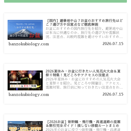
【国内】避暑地や山？お盆のおすすめ旅行先はど
こ？選び方や注意点など徹底解説
お盆におすすめの国内旅行先を紹介。避暑地や山
は本当に快適なのか、旅行先の選び方や混雑状
況、注意点、比較的混雑を避けやすいおすすめス
ポットまで旅行前に役立つ情報を詳しく解説しま
2026.07.15
banzokubiology.com
す。
2026夏休み・お盆に行きたい人気花火大会＆夏
祭り特集！見どころやアクセスの注意点
2026年夏休み・お盆におすすめの人気花火大会
と夏祭りを紹介。見どころや開催日、アクセス、
混雑対策、旅行前に知っておきたい注意点をわか
りやすく解説します。
2026.07.15
banzokubiology.com
【2026お盆】新幹線・飛行機・高速道路の混雑
＆割引完全ガイド！損しない移動ルートまとめ
2026年のお盆に役立つ新幹線・飛行機・高速道