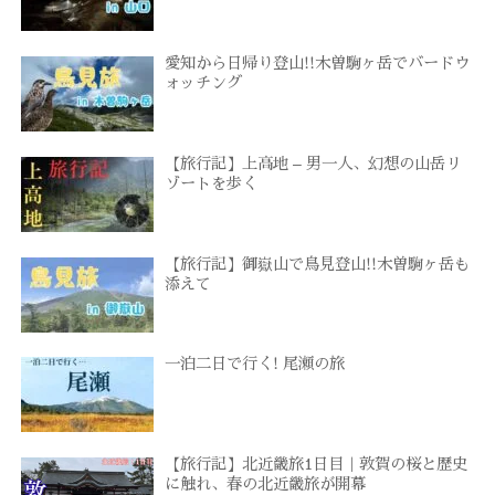
愛知から日帰り登山!!木曽駒ヶ岳でバードウ
ォッチング
【旅行記】上高地 – 男一人、幻想の山岳リ
ゾートを歩く
【旅行記】御嶽山で鳥見登山!!木曽駒ヶ岳も
添えて
一泊二日で行く! 尾瀬の旅
【旅行記】北近畿旅1日目｜敦賀の桜と歴史
に触れ、春の北近畿旅が開幕