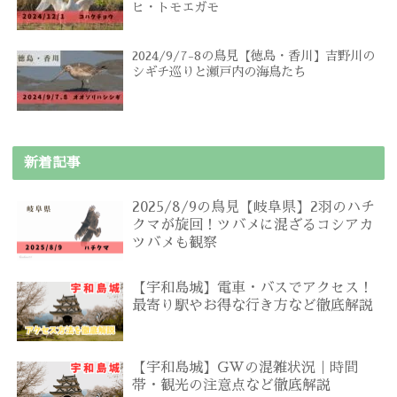
ヒ・トモエガモ
2024/9/7-8の鳥見【徳島・香川】吉野川の
シギチ巡りと瀬戸内の海鳥たち
新着記事
2025/8/9の鳥見【岐阜県】2羽のハチ
クマが旋回！ツバメに混ざるコシアカ
ツバメも観察
【宇和島城】電車・バスでアクセス！
最寄り駅やお得な行き方など徹底解説
【宇和島城】GWの混雑状況｜時間
帯・観光の注意点など徹底解説