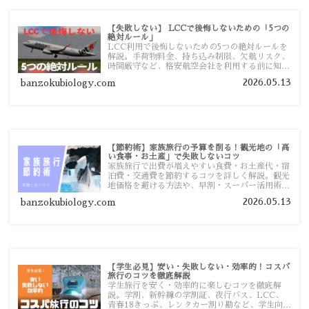
【失敗しない】 LCCで後悔しないための「5つの
絶対ルール」
LCC利用で後悔しないための5つの絶対ルールを
解説。手荷物料金、持ち込み制限、欠航リスク、
時間厳守など、格安航空会社を利用する前に知っ
ておきたい注意点を旅行者向けに詳しく紹介しま
2026.05.13
banzokubiology.com
す。
【節約術】家族旅行の予算を削る！観光地の「高
い食事・お土産」で失敗しないコツ
家族旅行で出費が増えやすい食費・お土産代・宿
泊費・交通費を節約するコツを詳しく解説。観光
地価格を避ける方法や、早割・スーパー活用術、
予算管理のポイントを紹介します。
2026.05.13
banzokubiology.com
【学生必見】安い・失敗しない・効率的！コスパ
旅行のコツを徹底解説
学生旅行を安く・効率的に楽しむコツを徹底解
説。学割、新幹線の学割証、夜行バス、LCC、
青春18きっぷ、レンタカー割り勘など、学生向け