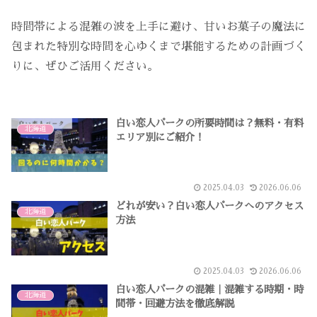
時間帯による混雑の波を上手に避け、甘いお菓子の魔法に
包まれた特別な時間を心ゆくまで堪能するための計画づく
りに、ぜひご活用ください。
白い恋人パークの所要時間は？無料・有料
北海道
エリア別にご紹介！
2025.04.03
2026.06.06
どれが安い？白い恋人パークへのアクセス
北海道
方法
2025.04.03
2026.06.06
白い恋人パークの混雑｜混雑する時期・時
北海道
間帯・回避方法を徹底解説