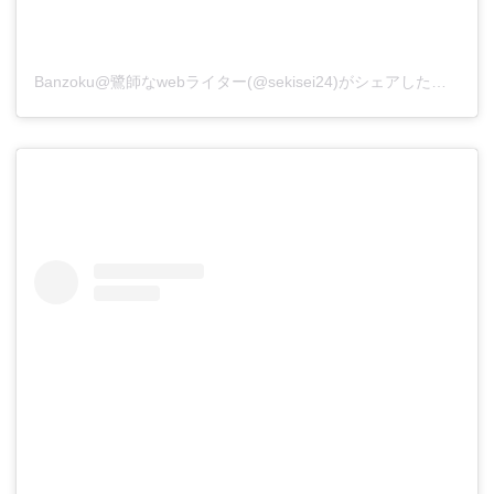
Banzoku@鷺師なwebライター(@sekisei24)がシェアした投稿