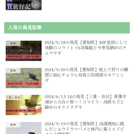
人気の鳥見記事
2024/9/18の鳥見【愛知県】MF池初にして
奇跡のコウノトリ6羽集結と今季見納めのチ
ュウサギ
2024/9/20の鳥見【愛知県】地上で狩りの練
習に励むチュウヒ幼鳥と防波堤のキアシシ
ギ
2024/6/13,14の鳥見【三重・奈良】青蓮寺
湖から大台ヶ原へ！コマドリ・高原モズと
締めのキクイタダキ
2024/9/19の鳥見【愛知県】高速飛翔に挑
んだショウドウツバメと林内に集うエゾビ