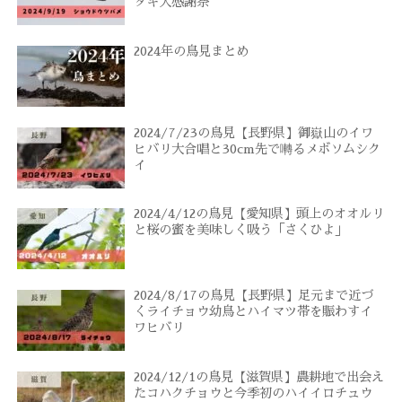
タキ大感謝祭
2024年の鳥見まとめ
2024/7/23の鳥見【長野県】御嶽山のイワ
ヒバリ大合唱と30cm先で囀るメボソムシク
イ
2024/4/12の鳥見【愛知県】頭上のオオルリ
と桜の蜜を美味しく吸う「さくひよ」
2024/8/17の鳥見【長野県】足元まで近づ
くライチョウ幼鳥とハイマツ帯を賑わすイ
ワヒバリ
2024/12/1の鳥見【滋賀県】農耕地で出会え
たコハクチョウと今季初のハイイロチュウ