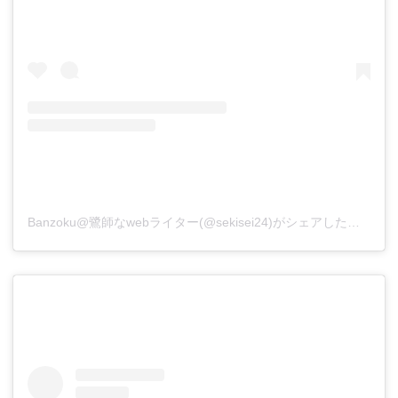
Banzoku@鷺師なwebライター(@sekisei24)がシェアした投稿