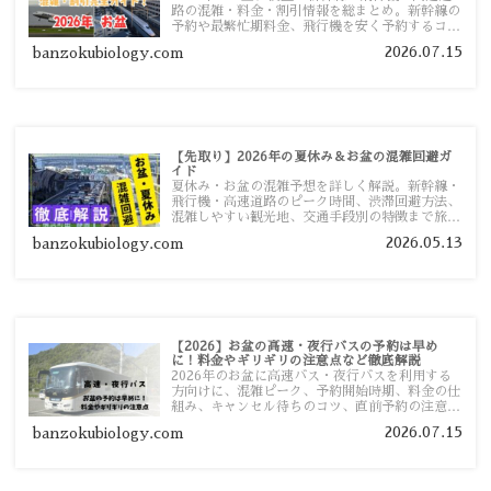
路の混雑・料金・割引情報を総まとめ。新幹線の
予約や最繁忙期料金、飛行機を安く予約するコ
ツ、高速道路の休日割引・深夜割引まで、損しな
2026.07.15
banzokubiology.com
い移動方法を分かりやすく解説します。
【先取り】2026年の夏休み＆お盆の混雑回避ガ
イド
夏休み・お盆の混雑予想を詳しく解説。新幹線・
飛行機・高速道路のピーク時間、渋滞回避方法、
混雑しやすい観光地、交通手段別の特徴まで旅行
者向けに分かりやすく紹介します。
2026.05.13
banzokubiology.com
【2026】お盆の高速・夜行バスの予約は早め
に！料金やギリギリの注意点など徹底解説
2026年のお盆に高速バス・夜行バスを利用する
方向けに、混雑ピーク、予約開始時期、料金の仕
組み、キャンセル待ちのコツ、直前予約の注意点
まで詳しく解説します。
2026.07.15
banzokubiology.com