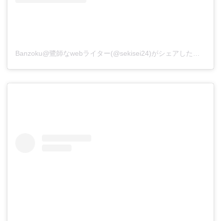
Banzoku@鷺師なwebライター(@sekisei24)がシェアした投稿