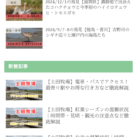
2024/12/1の鳥見【滋賀県】農耕地で出会え
たコハクチョウと今季初のハイイロチュウ
ヒ・トモエガモ
2024/9/7-8の鳥見【徳島・香川】吉野川の
シギチ巡りと瀬戸内の海鳥たち
新着記事
【土田牧場】電車・バスでアクセス！
最寄り駅やお得な行き方など徹底解説
【土田牧場】紅葉シーズンの混雑状況
｜時間帯・見頃・観光の注意点など徹
底解説