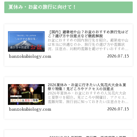
夏休み・お盆の旅行に向けて！
【国内】避暑地や山？お盆のおすすめ旅行先はど
こ？選び方や注意点など徹底解説
お盆におすすめの国内旅行先を紹介。避暑地や山
は本当に快適なのか、旅行先の選び方や混雑状
況、注意点、比較的混雑を避けやすいおすすめス
ポットまで旅行前に役立つ情報を詳しく解説しま
2026.07.15
banzokubiology.com
す。
2026夏休み・お盆に行きたい人気花火大会＆夏
祭り特集！見どころやアクセスの注意点
2026年夏休み・お盆におすすめの人気花火大会
と夏祭りを紹介。見どころや開催日、アクセス、
混雑対策、旅行前に知っておきたい注意点をわか
りやすく解説します。
2026.07.15
banzokubiology.com