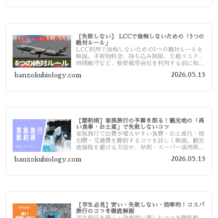
【失敗しない】 LCCで後悔しないための「5つの
絶対ルール」
LCC利用で後悔しないための5つの絶対ルールを
解説。手荷物料金、持ち込み制限、欠航リスク、
時間厳守など、格安航空会社を利用する前に知っ
ておきたい注意点を旅行者向けに詳しく紹介しま
2026.05.13
banzokubiology.com
す。
【節約術】家族旅行の予算を削る！観光地の「高
い食事・お土産」で失敗しないコツ
家族旅行で出費が増えやすい食費・お土産代・宿
泊費・交通費を節約するコツを詳しく解説。観光
地価格を避ける方法や、早割・スーパー活用術、
予算管理のポイントを紹介します。
2026.05.13
banzokubiology.com
【学生必見】安い・失敗しない・効率的！コスパ
旅行のコツを徹底解説