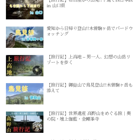
【旅行記】名古屋から出発!!下道で西日本旅
in 山口県
愛知から日帰り登山!!木曽駒ヶ岳でバードウ
ォッチング
【旅行記】上高地 – 男一人、幻想の山岳リ
ゾートを歩く
【旅行記】御嶽山で鳥見登山!!木曽駒ヶ岳も
添えて
【旅行記】世界遺産 高野山をめぐる旅｜奥
の院・壇上伽藍・金剛峯寺