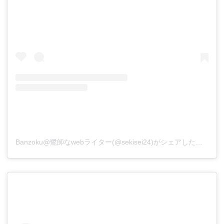
Banzoku@鷺師なwebライター(@sekisei24)がシェアした投稿