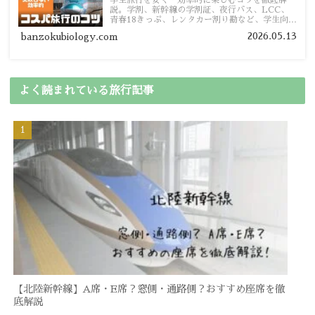
学生旅行を安く・効率的に楽しむコツを徹底解
説。学割、新幹線の学割証、夜行バス、LCC、
青春18きっぷ、レンタカー割り勘など、学生向け
の節約旅行術を詳しく紹介します。
2026.05.13
banzokubiology.com
よく読まれている旅行記事
【北陸新幹線】A席・E席？窓側・通路側？おすすめ座席を徹
底解説