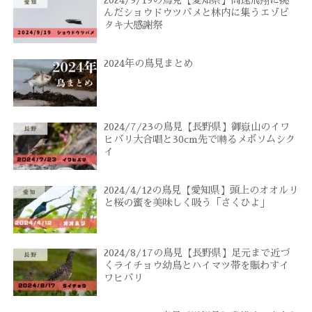
2024/9/19の鳥見【愛知県】高速飛翔に挑
んだショウドウツバメと林内に集うエゾビ
タキ大感謝祭
2024年の鳥見まとめ
2024/7/23の鳥見【長野県】御嶽山のイワ
ヒバリ大合唱と30cm先で囀るメボソムシク
イ
2024/4/12の鳥見【愛知県】頭上のオオルリ
と桜の蜜を美味しく吸う「さくひよ」
2024/8/17の鳥見【長野県】足元まで近づ
くライチョウ幼鳥とハイマツ帯を賑わすイ
ワヒバリ