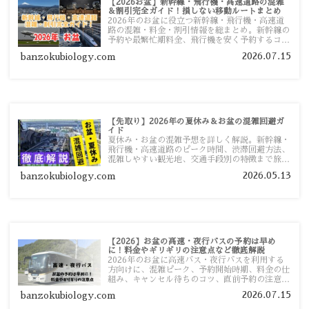
【2026お盆】新幹線・飛行機・高速道路の混雑
＆割引完全ガイド！損しない移動ルートまとめ
2026年のお盆に役立つ新幹線・飛行機・高速道
路の混雑・料金・割引情報を総まとめ。新幹線の
予約や最繁忙期料金、飛行機を安く予約するコ
ツ、高速道路の休日割引・深夜割引まで、損しな
2026.07.15
banzokubiology.com
い移動方法を分かりやすく解説します。
【先取り】2026年の夏休み＆お盆の混雑回避ガ
イド
夏休み・お盆の混雑予想を詳しく解説。新幹線・
飛行機・高速道路のピーク時間、渋滞回避方法、
混雑しやすい観光地、交通手段別の特徴まで旅行
者向けに分かりやすく紹介します。
2026.05.13
banzokubiology.com
【2026】お盆の高速・夜行バスの予約は早め
に！料金やギリギリの注意点など徹底解説
2026年のお盆に高速バス・夜行バスを利用する
方向けに、混雑ピーク、予約開始時期、料金の仕
組み、キャンセル待ちのコツ、直前予約の注意点
まで詳しく解説します。
2026.07.15
banzokubiology.com