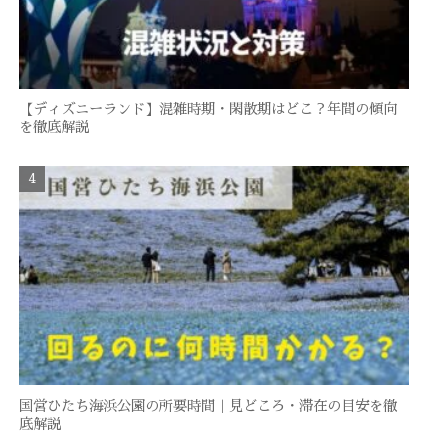
【ディズニーランド】混雑時期・閑散期はどこ？年間の傾向
を徹底解説
国営ひたち海浜公園の所要時間｜見どころ・滞在の目安を徹
底解説