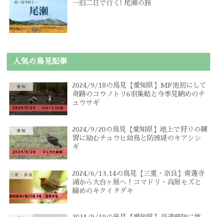
一泊二日で行く! 尾瀬の旅
人気の鳥見記事
2024/9/18の鳥見【愛知県】MF池初にして
奇跡のコウノトリ6羽集結と今季見納めのチ
ュウサギ
2024/9/20の鳥見【愛知県】地上で狩りの練
習に励むチュウヒ幼鳥と防波堤のキアシシ
ギ
2024/6/13,14の鳥見【三重・奈良】青蓮寺
湖から大台ヶ原へ！コマドリ・高原モズと
締めのキクイタダキ