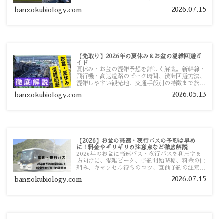
ツ、高速道路の休日割引・深夜割引まで、損しな
2026.07.15
banzokubiology.com
い移動方法を分かりやすく解説します。
【先取り】2026年の夏休み＆お盆の混雑回避ガ
イド
夏休み・お盆の混雑予想を詳しく解説。新幹線・
飛行機・高速道路のピーク時間、渋滞回避方法、
混雑しやすい観光地、交通手段別の特徴まで旅行
者向けに分かりやすく紹介します。
2026.05.13
banzokubiology.com
【2026】お盆の高速・夜行バスの予約は早め
に！料金やギリギリの注意点など徹底解説
2026年のお盆に高速バス・夜行バスを利用する
方向けに、混雑ピーク、予約開始時期、料金の仕
組み、キャンセル待ちのコツ、直前予約の注意点
まで詳しく解説します。
2026.07.15
banzokubiology.com