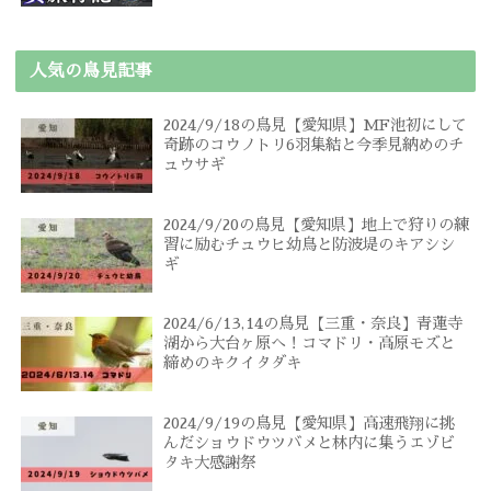
人気の鳥見記事
2024/9/18の鳥見【愛知県】MF池初にして
奇跡のコウノトリ6羽集結と今季見納めのチ
ュウサギ
2024/9/20の鳥見【愛知県】地上で狩りの練
習に励むチュウヒ幼鳥と防波堤のキアシシ
ギ
2024/6/13,14の鳥見【三重・奈良】青蓮寺
湖から大台ヶ原へ！コマドリ・高原モズと
締めのキクイタダキ
2024/9/19の鳥見【愛知県】高速飛翔に挑
んだショウドウツバメと林内に集うエゾビ
タキ大感謝祭