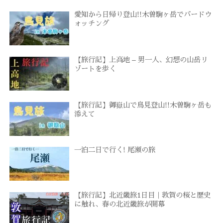
愛知から日帰り登山!!木曽駒ヶ岳でバードウ
ォッチング
【旅行記】上高地 – 男一人、幻想の山岳リ
ゾートを歩く
【旅行記】御嶽山で鳥見登山!!木曽駒ヶ岳も
添えて
一泊二日で行く! 尾瀬の旅
【旅行記】北近畿旅1日目｜敦賀の桜と歴史
に触れ、春の北近畿旅が開幕