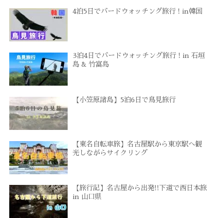
4泊5日でバードウォッチング旅行 ! in韓国
3泊4日でバードウォッチング旅行 ! in 石垣
島 & 竹富島
【小笠原諸島】5泊6日で鳥見旅行
【東名自転車旅】名古屋駅から東京駅へ観
光しながらサイクリング
【旅行記】名古屋から出発!!下道で西日本旅
in 山口県