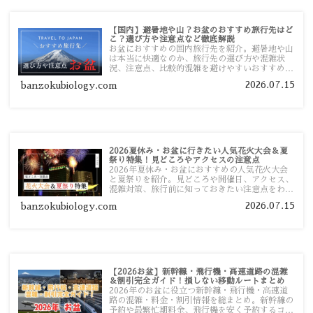
【国内】避暑地や山？お盆のおすすめ旅行先はど
こ？選び方や注意点など徹底解説
お盆におすすめの国内旅行先を紹介。避暑地や山
は本当に快適なのか、旅行先の選び方や混雑状
況、注意点、比較的混雑を避けやすいおすすめス
ポットまで旅行前に役立つ情報を詳しく解説しま
2026.07.15
banzokubiology.com
す。
2026夏休み・お盆に行きたい人気花火大会＆夏
祭り特集！見どころやアクセスの注意点
2026年夏休み・お盆におすすめの人気花火大会
と夏祭りを紹介。見どころや開催日、アクセス、
混雑対策、旅行前に知っておきたい注意点をわか
りやすく解説します。
2026.07.15
banzokubiology.com
【2026お盆】新幹線・飛行機・高速道路の混雑
＆割引完全ガイド！損しない移動ルートまとめ
2026年のお盆に役立つ新幹線・飛行機・高速道
路の混雑・料金・割引情報を総まとめ。新幹線の
予約や最繁忙期料金、飛行機を安く予約するコ