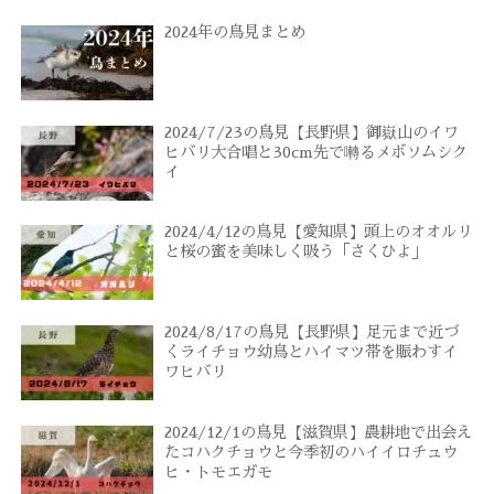
2024年の鳥見まとめ
2024/7/23の鳥見【長野県】御嶽山のイワ
ヒバリ大合唱と30cm先で囀るメボソムシク
イ
2024/4/12の鳥見【愛知県】頭上のオオルリ
と桜の蜜を美味しく吸う「さくひよ」
2024/8/17の鳥見【長野県】足元まで近づ
くライチョウ幼鳥とハイマツ帯を賑わすイ
ワヒバリ
2024/12/1の鳥見【滋賀県】農耕地で出会え
たコハクチョウと今季初のハイイロチュウ
ヒ・トモエガモ