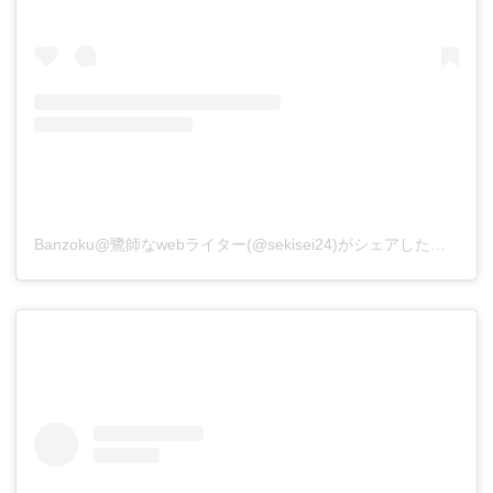
Banzoku@鷺師なwebライター(@sekisei24)がシェアした投稿