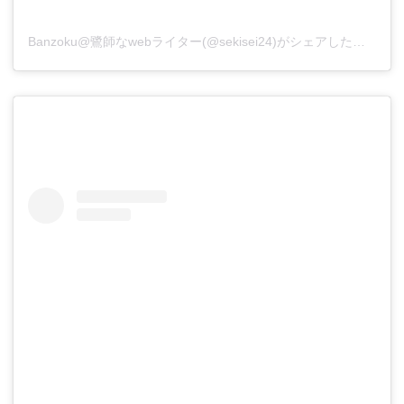
Banzoku@鷺師なwebライター(@sekisei24)がシェアした投稿