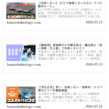
【失敗しない】 LCCで後悔しないための「5つの
絶対ルール」
LCC利用で後悔しないための5つの絶対ルールを
解説。手荷物料金、持ち込み制限、欠航リスク、
時間厳守など、格安航空会社を利用する前に知っ
ておきたい注意点を旅行者向けに詳しく紹介しま
2026.05.13
banzokubiology.com
す。
【節約術】家族旅行の予算を削る！観光地の「高
い食事・お土産」で失敗しないコツ
家族旅行で出費が増えやすい食費・お土産代・宿
泊費・交通費を節約するコツを詳しく解説。観光
地価格を避ける方法や、早割・スーパー活用術、
予算管理のポイントを紹介します。
2026.05.13
banzokubiology.com
【学生必見】安い・失敗しない・効率的！コスパ
旅行のコツを徹底解説
学生旅行を安く・効率的に楽しむコツを徹底解
説。学割、新幹線の学割証、夜行バス、LCC、
青春18きっぷ、レンタカー割り勘など、学生向け
の節約旅行術を詳しく紹介します。
2026.05.13
banzokubiology.com