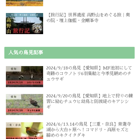
【旅行記】世界遺産 高野山をめぐる旅｜奥
の院・壇上伽藍・金剛峯寺
人気の鳥見記事
2024/9/18の鳥見【愛知県】MF池初にして
奇跡のコウノトリ6羽集結と今季見納めのチ
ュウサギ
2024/9/20の鳥見【愛知県】地上で狩りの練
習に励むチュウヒ幼鳥と防波堤のキアシシ
ギ
2024/6/13,14の鳥見【三重・奈良】青蓮寺
湖から大台ヶ原へ！コマドリ・高原モズと
締めのキクイタダキ