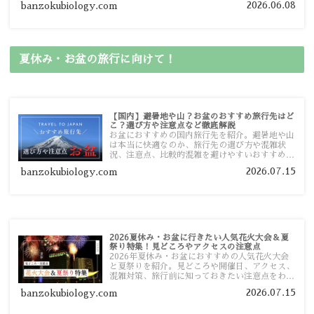
2026.06.08
banzokubiology.com
ガイドマップからスムーズに見つけていただけま
す。
夏休み・お盆の旅行に向けて！
【国内】避暑地や山？お盆のおすすめ旅行先はど
こ？選び方や注意点など徹底解説
お盆におすすめの国内旅行先を紹介。避暑地や山
は本当に快適なのか、旅行先の選び方や混雑状
況、注意点、比較的混雑を避けやすいおすすめス
ポットまで旅行前に役立つ情報を詳しく解説しま
2026.07.15
banzokubiology.com
す。
2026夏休み・お盆に行きたい人気花火大会＆夏
祭り特集！見どころやアクセスの注意点
2026年夏休み・お盆におすすめの人気花火大会
と夏祭りを紹介。見どころや開催日、アクセス、
混雑対策、旅行前に知っておきたい注意点をわか
りやすく解説します。
2026.07.15
banzokubiology.com