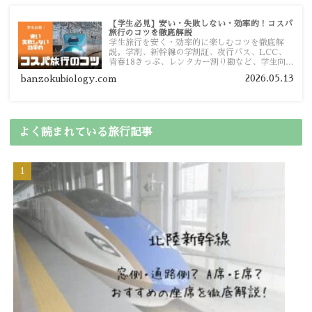
【学生必見】安い・失敗しない・効率的！コスパ
旅行のコツを徹底解説
学生旅行を安く・効率的に楽しむコツを徹底解
説。学割、新幹線の学割証、夜行バス、LCC、
青春18きっぷ、レンタカー割り勘など、学生向け
の節約旅行術を詳しく紹介します。
2026.05.13
banzokubiology.com
よく読まれている旅行記事