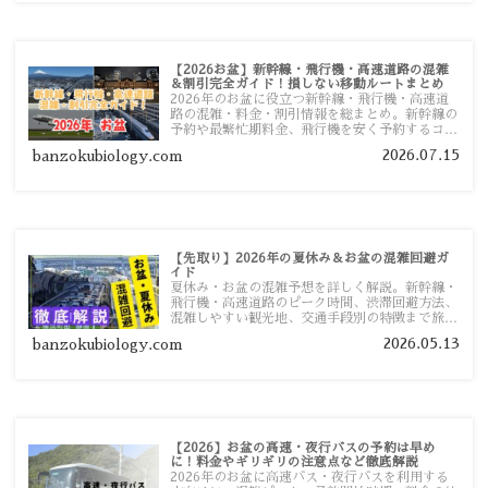
【2026お盆】新幹線・飛行機・高速道路の混雑
＆割引完全ガイド！損しない移動ルートまとめ
2026年のお盆に役立つ新幹線・飛行機・高速道
路の混雑・料金・割引情報を総まとめ。新幹線の
予約や最繁忙期料金、飛行機を安く予約するコ
ツ、高速道路の休日割引・深夜割引まで、損しな
2026.07.15
banzokubiology.com
い移動方法を分かりやすく解説します。
【先取り】2026年の夏休み＆お盆の混雑回避ガ
イド
夏休み・お盆の混雑予想を詳しく解説。新幹線・
飛行機・高速道路のピーク時間、渋滞回避方法、
混雑しやすい観光地、交通手段別の特徴まで旅行
者向けに分かりやすく紹介します。
2026.05.13
banzokubiology.com
【2026】お盆の高速・夜行バスの予約は早め
に！料金やギリギリの注意点など徹底解説
2026年のお盆に高速バス・夜行バスを利用する