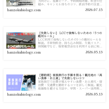
方向けに、混雑ピーク、予約開始時期、料金の仕
組み、キャンセル待ちのコツ、直前予約の注意点
まで詳しく解説します。
2026.07.15
banzokubiology.com
【失敗しない】 LCCで後悔しないための「5つの
絶対ルール」
LCC利用で後悔しないための5つの絶対ルールを
解説。手荷物料金、持ち込み制限、欠航リスク、
時間厳守など、格安航空会社を利用する前に知っ
ておきたい注意点を旅行者向けに詳しく紹介しま
2026.05.13
banzokubiology.com
す。
【節約術】家族旅行の予算を削る！観光地の「高
い食事・お土産」で失敗しないコツ
家族旅行で出費が増えやすい食費・お土産代・宿
泊費・交通費を節約するコツを詳しく解説。観光
地価格を避ける方法や、早割・スーパー活用術、
予算管理のポイントを紹介します。
2026.05.13
banzokubiology.com