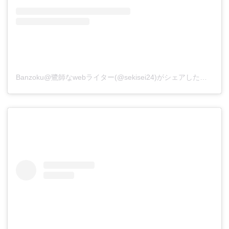
Banzoku@鷺師なwebライター(@sekisei24)がシェアした投稿