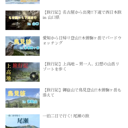
【旅行記】名古屋から出発!!下道で西日本旅
in 山口県
愛知から日帰り登山!!木曽駒ヶ岳でバードウ
ォッチング
【旅行記】上高地 – 男一人、幻想の山岳リ
ゾートを歩く
【旅行記】御嶽山で鳥見登山!!木曽駒ヶ岳も
添えて
一泊二日で行く! 尾瀬の旅