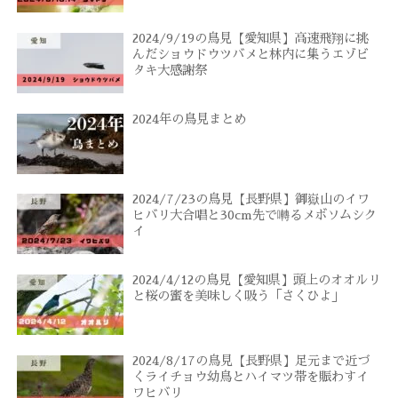
2024/9/19の鳥見【愛知県】高速飛翔に挑
んだショウドウツバメと林内に集うエゾビ
タキ大感謝祭
2024年の鳥見まとめ
2024/7/23の鳥見【長野県】御嶽山のイワ
ヒバリ大合唱と30cm先で囀るメボソムシク
イ
2024/4/12の鳥見【愛知県】頭上のオオルリ
と桜の蜜を美味しく吸う「さくひよ」
2024/8/17の鳥見【長野県】足元まで近づ
くライチョウ幼鳥とハイマツ帯を賑わすイ
ワヒバリ