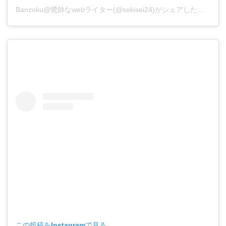
Banzoku@鷺師なwebライター(@sekisei24)がシェアした投稿
この投稿をInstagramで見る