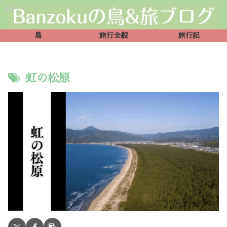
鳥
旅行全般
旅行記
虹の松原