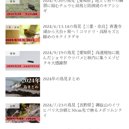
2024/9/20の鳥見【愛知県】地上で狩りの練
習に励むチュウヒ幼鳥と防波堤のキアシシ
ギ
2024/6/13,14の鳥見【三重・奈良】青蓮寺
湖から大台ヶ原へ！コマドリ・高原モズと
締めのキクイタダキ
2024/9/19の鳥見【愛知県】高速飛翔に挑
んだショウドウツバメと林内に集うエゾビ
タキ大感謝祭
2024年の鳥見まとめ
2024/7/23の鳥見【長野県】御嶽山のイワ
ヒバリ大合唱と30cm先で囀るメボソムシク
イ