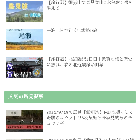
【旅行記】御嶽山で鳥見登山!!木曽駒ヶ岳も
添えて
一泊二日で行く! 尾瀬の旅
【旅行記】北近畿旅1日目｜敦賀の桜と歴史
に触れ、春の北近畿旅が開幕
人気の鳥見記事
2024/9/18の鳥見【愛知県】MF池初にして
奇跡のコウノトリ6羽集結と今季見納めのチ
ュウサギ