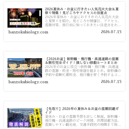
2026夏休み・お盆に行きたい人気花火大会＆夏
祭り特集！見どころやアクセスの注意点
2026年夏休み・お盆におすすめの人気花火大会
と夏祭りを紹介。見どころや開催日、アクセス、
混雑対策、旅行前に知っておきたい注意点をわか
りやすく解説します。
2026.07.15
banzokubiology.com
【2026お盆】新幹線・飛行機・高速道路の混雑
＆割引完全ガイド！損しない移動ルートまとめ
2026年のお盆に役立つ新幹線・飛行機・高速道
路の混雑・料金・割引情報を総まとめ。新幹線の
予約や最繁忙期料金、飛行機を安く予約するコ
ツ、高速道路の休日割引・深夜割引まで、損しな
2026.07.15
banzokubiology.com
い移動方法を分かりやすく解説します。
【先取り】2026年の夏休み＆お盆の混雑回避ガ
イド
夏休み・お盆の混雑予想を詳しく解説。新幹線・
飛行機・高速道路のピーク時間、渋滞回避方法、
混雑しやすい観光地、交通手段別の特徴まで旅行
者向けに分かりやすく紹介します。