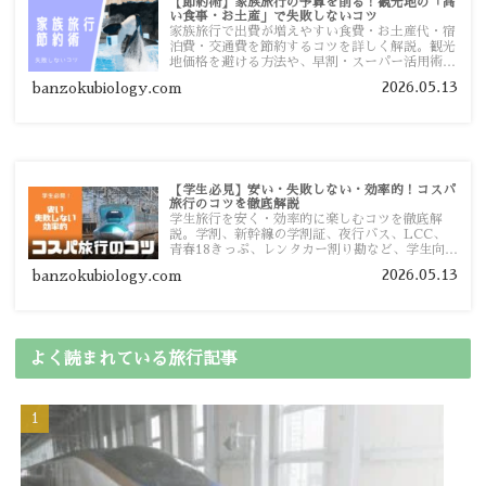
【節約術】家族旅行の予算を削る！観光地の「高
い食事・お土産」で失敗しないコツ
家族旅行で出費が増えやすい食費・お土産代・宿
泊費・交通費を節約するコツを詳しく解説。観光
地価格を避ける方法や、早割・スーパー活用術、
予算管理のポイントを紹介します。
2026.05.13
banzokubiology.com
【学生必見】安い・失敗しない・効率的！コスパ
旅行のコツを徹底解説
学生旅行を安く・効率的に楽しむコツを徹底解
説。学割、新幹線の学割証、夜行バス、LCC、
青春18きっぷ、レンタカー割り勘など、学生向け
の節約旅行術を詳しく紹介します。
2026.05.13
banzokubiology.com
よく読まれている旅行記事