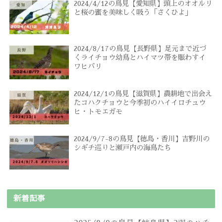
2024/4/12の鳥見【愛知県】頭上のオオルリ
と桜の蜜を美味しく吸う「さくひよ」
2024/8/17の鳥見【長野県】足元まで近づ
くライチョウ幼鳥とハイマツ帯を賑わすイ
ワヒバリ
2024/12/1の鳥見【滋賀県】農耕地で出会え
たコハクチョウと今季初のハイイロチュウ
ヒ・トモエガモ
2024/9/7-8の鳥見【徳島・香川】吉野川の
シギチ巡りと瀬戸内の海鳥たち
新着記事