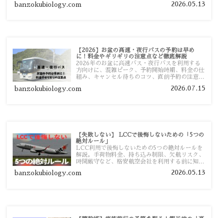
2026.05.13
banzokubiology.com
【2026】お盆の高速・夜行バスの予約は早め
に！料金やギリギリの注意点など徹底解説
2026年のお盆に高速バス・夜行バスを利用する
方向けに、混雑ピーク、予約開始時期、料金の仕
組み、キャンセル待ちのコツ、直前予約の注意点
まで詳しく解説します。
2026.07.15
banzokubiology.com
【失敗しない】 LCCで後悔しないための「5つの
絶対ルール」
LCC利用で後悔しないための5つの絶対ルールを
解説。手荷物料金、持ち込み制限、欠航リスク、
時間厳守など、格安航空会社を利用する前に知っ
ておきたい注意点を旅行者向けに詳しく紹介しま
2026.05.13
banzokubiology.com
す。