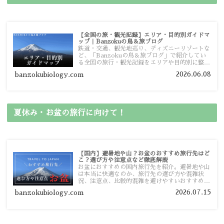
【全国の旅・観光記録】エリア・目的別ガイドマ
ップ｜Banzokuの鳥＆旅ブログ
鉄道・交通、観光地巡り、ディズニーリゾートな
ど、「Banzokuの鳥＆旅ブログ」で紹介してい
る全国の旅行・観光記録をエリアや目的別に整理
しました。あなたが行きたい場所の情報を、この
2026.06.08
banzokubiology.com
ガイドマップからスムーズに見つけていただけま
す。
夏休み・お盆の旅行に向けて！
【国内】避暑地や山？お盆のおすすめ旅行先はど
こ？選び方や注意点など徹底解説
お盆におすすめの国内旅行先を紹介。避暑地や山
は本当に快適なのか、旅行先の選び方や混雑状
況、注意点、比較的混雑を避けやすいおすすめス
ポットまで旅行前に役立つ情報を詳しく解説しま
2026.07.15
banzokubiology.com
す。