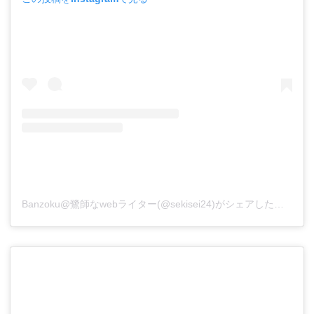
Banzoku@鷺師なwebライター(@sekisei24)がシェアした投稿