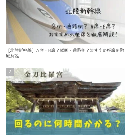
【北陸新幹線】A席・E席？窓側・通路側？おすすめ座席を徹
底解説