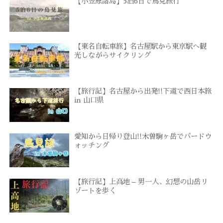
【小笠原諸島】5泊6日で鳥見旅行
【東名自転車旅】名古屋駅から東京駅へ観
光しながらサイクリング
【旅行記】名古屋から出発!!下道で西日本旅
in 山口県
愛知から日帰り登山!!木曽駒ヶ岳でバードウ
ォッチング
【旅行記】上高地 – 男一人、幻想の山岳リ
ゾートを歩く