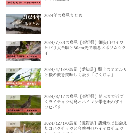
2024年の鳥見まとめ
2024/7/23の鳥見【長野県】御嶽山のイワ
ヒバリ大合唱と30cm先で囀るメボソムシク
イ
2024/4/12の鳥見【愛知県】頭上のオオルリ
と桜の蜜を美味しく吸う「さくひよ」
2024/8/17の鳥見【長野県】足元まで近づ
くライチョウ幼鳥とハイマツ帯を賑わすイ
ワヒバリ
2024/12/1の鳥見【滋賀県】農耕地で出会え
たコハクチョウと今季初のハイイロチュウ