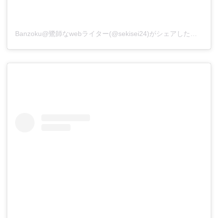
Banzoku@鷺師なwebライター(@sekisei24)がシェアした投稿