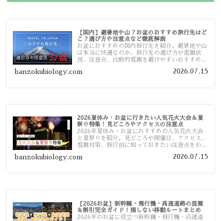
【国内】避暑地や山？お盆のおすすめ旅行先はど
こ？選び方や注意点など徹底解説
お盆におすすめの国内旅行先を紹介。避暑地や山
は本当に快適なのか、旅行先の選び方や混雑状
況、注意点、比較的混雑を避けやすいおすすめス
ポットまで旅行前に役立つ情報を詳しく解説しま
2026.07.15
banzokubiology.com
す。
2026夏休み・お盆に行きたい人気花火大会＆夏
祭り特集！見どころやアクセスの注意点
2026年夏休み・お盆におすすめの人気花火大会
と夏祭りを紹介。見どころや開催日、アクセス、
混雑対策、旅行前に知っておきたい注意点をわか
りやすく解説します。
2026.07.15
banzokubiology.com
【2026お盆】新幹線・飛行機・高速道路の混雑
＆割引完全ガイド！損しない移動ルートまとめ
2026年のお盆に役立つ新幹線・飛行機・高速道