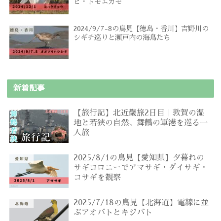
ヒ・トモエガモ
2024/9/7-8の鳥見【徳島・香川】吉野川の
シギチ巡りと瀬戸内の海鳥たち
新着記事
【旅行記】北近畿旅2日目｜敦賀の湿
地と若狭の自然、舞鶴の軍港を巡る一
人旅
2025/8/1の鳥見【愛知県】夕暮れの
サギコロニーでアマサギ・ダイサギ・
コサギを観察
2025/7/18の鳥見【北海道】電線に並
ぶアオバトとキジバト