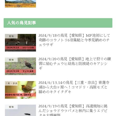
人気の鳥見記事
2024/9/18の鳥見【愛知県】MF池初にして
奇跡のコウノトリ6羽集結と今季見納めのチ
ュウサギ
2024/9/20の鳥見【愛知県】地上で狩りの練
習に励むチュウヒ幼鳥と防波堤のキアシシ
ギ
2024/6/13,14の鳥見【三重・奈良】青蓮寺
湖から大台ヶ原へ！コマドリ・高原モズと
締めのキクイタダキ
2024/9/19の鳥見【愛知県】高速飛翔に挑
んだショウドウツバメと林内に集うエゾビ
タキ大感謝祭