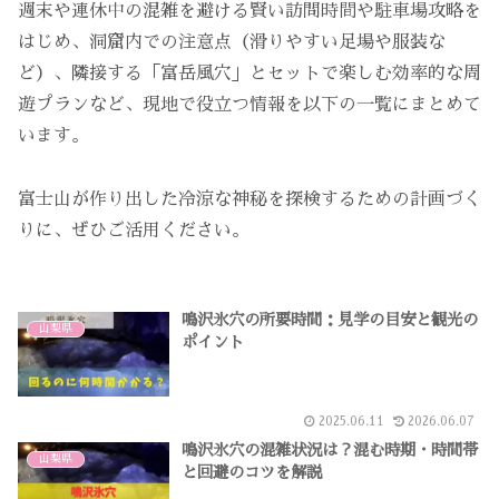
週末や連休中の混雑を避ける賢い訪問時間や駐車場攻略を
はじめ、洞窟内での注意点（滑りやすい足場や服装な
ど）、隣接する「富岳風穴」とセットで楽しむ効率的な周
遊プランなど、現地で役立つ情報を以下の一覧にまとめて
います。
富士山が作り出した冷涼な神秘を探検するための計画づく
りに、ぜひご活用ください。
鳴沢氷穴の所要時間：見学の目安と観光の
山梨県
ポイント
2025.06.11
2026.06.07
鳴沢氷穴の混雑状況は？混む時期・時間帯
山梨県
と回避のコツを解説