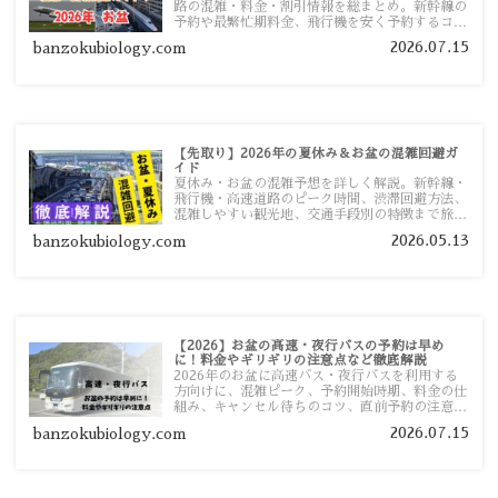
路の混雑・料金・割引情報を総まとめ。新幹線の
予約や最繁忙期料金、飛行機を安く予約するコ
ツ、高速道路の休日割引・深夜割引まで、損しな
2026.07.15
banzokubiology.com
い移動方法を分かりやすく解説します。
【先取り】2026年の夏休み＆お盆の混雑回避ガ
イド
夏休み・お盆の混雑予想を詳しく解説。新幹線・
飛行機・高速道路のピーク時間、渋滞回避方法、
混雑しやすい観光地、交通手段別の特徴まで旅行
者向けに分かりやすく紹介します。
2026.05.13
banzokubiology.com
【2026】お盆の高速・夜行バスの予約は早め
に！料金やギリギリの注意点など徹底解説
2026年のお盆に高速バス・夜行バスを利用する
方向けに、混雑ピーク、予約開始時期、料金の仕
組み、キャンセル待ちのコツ、直前予約の注意点
まで詳しく解説します。
2026.07.15
banzokubiology.com