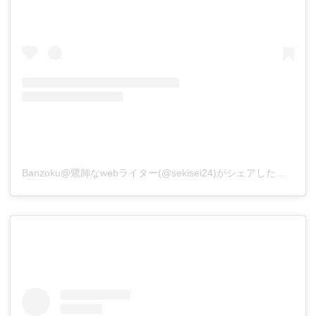
Banzoku@鷺師なwebライター(@sekisei24)がシェアした投稿