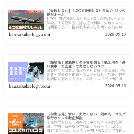
【失敗しない】 LCCで後悔しないための「5つの
絶対ルール」
LCC利用で後悔しないための5つの絶対ルールを
解説。手荷物料金、持ち込み制限、欠航リスク、
時間厳守など、格安航空会社を利用する前に知っ
ておきたい注意点を旅行者向けに詳しく紹介しま
2026.05.13
banzokubiology.com
す。
【節約術】家族旅行の予算を削る！観光地の「高
い食事・お土産」で失敗しないコツ
家族旅行で出費が増えやすい食費・お土産代・宿
泊費・交通費を節約するコツを詳しく解説。観光
地価格を避ける方法や、早割・スーパー活用術、
予算管理のポイントを紹介します。
2026.05.13
banzokubiology.com
【学生必見】安い・失敗しない・効率的！コスパ
旅行のコツを徹底解説
学生旅行を安く・効率的に楽しむコツを徹底解
説。学割、新幹線の学割証、夜行バス、LCC、
青春18きっぷ、レンタカー割り勘など、学生向け