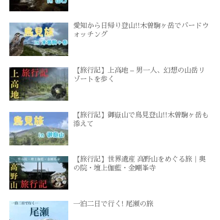
愛知から日帰り登山!!木曽駒ヶ岳でバードウ
ォッチング
【旅行記】上高地 – 男一人、幻想の山岳リ
ゾートを歩く
【旅行記】御嶽山で鳥見登山!!木曽駒ヶ岳も
添えて
【旅行記】世界遺産 高野山をめぐる旅｜奥
の院・壇上伽藍・金剛峯寺
一泊二日で行く! 尾瀬の旅