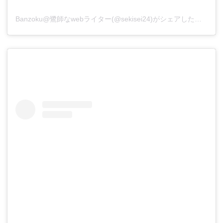
Banzoku@鷺師なwebライター(@sekisei24)がシェアした投稿