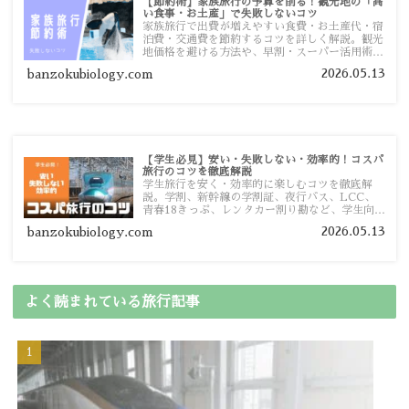
【節約術】家族旅行の予算を削る！観光地の「高
い食事・お土産」で失敗しないコツ
家族旅行で出費が増えやすい食費・お土産代・宿
泊費・交通費を節約するコツを詳しく解説。観光
地価格を避ける方法や、早割・スーパー活用術、
予算管理のポイントを紹介します。
2026.05.13
banzokubiology.com
【学生必見】安い・失敗しない・効率的！コスパ
旅行のコツを徹底解説
学生旅行を安く・効率的に楽しむコツを徹底解
説。学割、新幹線の学割証、夜行バス、LCC、
青春18きっぷ、レンタカー割り勘など、学生向け
の節約旅行術を詳しく紹介します。
2026.05.13
banzokubiology.com
よく読まれている旅行記事