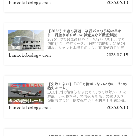
2026.05.13
banzokubiology.com
【2026】お盆の高速・夜行バスの予約は早め
に！料金やギリギリの注意点など徹底解説
2026年のお盆に高速バス・夜行バスを利用する
方向けに、混雑ピーク、予約開始時期、料金の仕
組み、キャンセル待ちのコツ、直前予約の注意点
まで詳しく解説します。
2026.07.15
banzokubiology.com
【失敗しない】 LCCで後悔しないための「5つの
絶対ルール」
LCC利用で後悔しないための5つの絶対ルールを
解説。手荷物料金、持ち込み制限、欠航リスク、
時間厳守など、格安航空会社を利用する前に知っ
ておきたい注意点を旅行者向けに詳しく紹介しま
2026.05.13
banzokubiology.com
す。