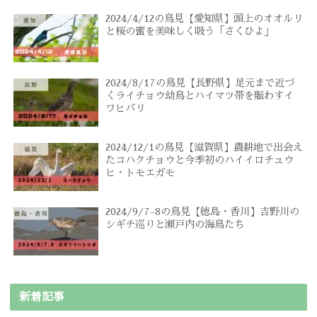
2024/4/12の鳥見【愛知県】頭上のオオルリ
と桜の蜜を美味しく吸う「さくひよ」
2024/8/17の鳥見【長野県】足元まで近づ
くライチョウ幼鳥とハイマツ帯を賑わすイ
ワヒバリ
2024/12/1の鳥見【滋賀県】農耕地で出会え
たコハクチョウと今季初のハイイロチュウ
ヒ・トモエガモ
2024/9/7-8の鳥見【徳島・香川】吉野川の
シギチ巡りと瀬戸内の海鳥たち
新着記事