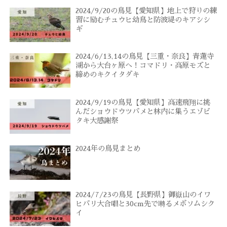
2024/9/20の鳥見【愛知県】地上で狩りの練
習に励むチュウヒ幼鳥と防波堤のキアシシ
ギ
2024/6/13,14の鳥見【三重・奈良】青蓮寺
湖から大台ヶ原へ！コマドリ・高原モズと
締めのキクイタダキ
2024/9/19の鳥見【愛知県】高速飛翔に挑
んだショウドウツバメと林内に集うエゾビ
タキ大感謝祭
2024年の鳥見まとめ
2024/7/23の鳥見【長野県】御嶽山のイワ
ヒバリ大合唱と30cm先で囀るメボソムシク
イ