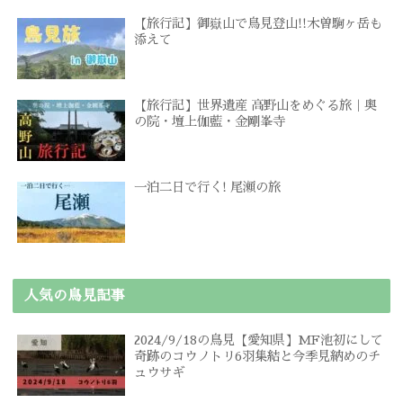
【旅行記】御嶽山で鳥見登山!!木曽駒ヶ岳も
添えて
【旅行記】世界遺産 高野山をめぐる旅｜奥
の院・壇上伽藍・金剛峯寺
一泊二日で行く! 尾瀬の旅
人気の鳥見記事
2024/9/18の鳥見【愛知県】MF池初にして
奇跡のコウノトリ6羽集結と今季見納めのチ
ュウサギ