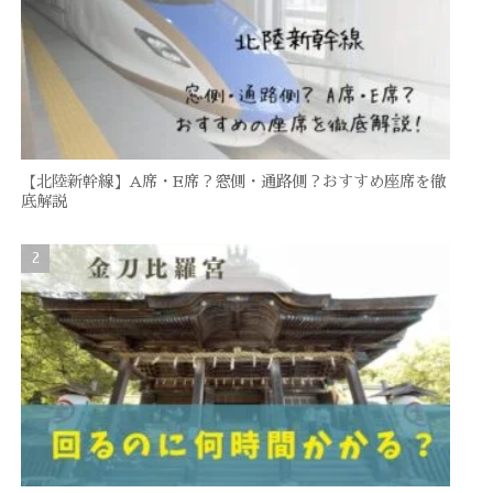
【北陸新幹線】A席・E席？窓側・通路側？おすすめ座席を徹
底解説