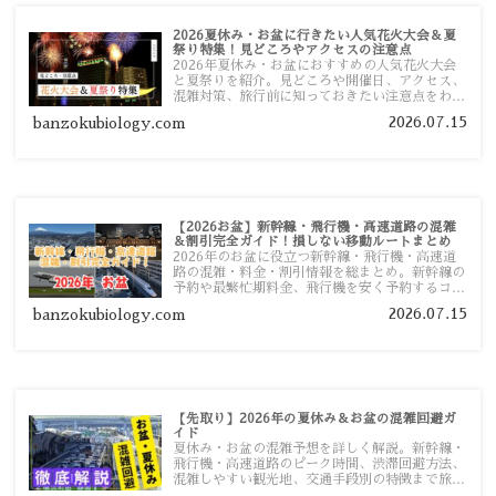
2026夏休み・お盆に行きたい人気花火大会＆夏
祭り特集！見どころやアクセスの注意点
2026年夏休み・お盆におすすめの人気花火大会
と夏祭りを紹介。見どころや開催日、アクセス、
混雑対策、旅行前に知っておきたい注意点をわか
りやすく解説します。
2026.07.15
banzokubiology.com
【2026お盆】新幹線・飛行機・高速道路の混雑
＆割引完全ガイド！損しない移動ルートまとめ
2026年のお盆に役立つ新幹線・飛行機・高速道
路の混雑・料金・割引情報を総まとめ。新幹線の
予約や最繁忙期料金、飛行機を安く予約するコ
ツ、高速道路の休日割引・深夜割引まで、損しな
2026.07.15
banzokubiology.com
い移動方法を分かりやすく解説します。
【先取り】2026年の夏休み＆お盆の混雑回避ガ
イド
夏休み・お盆の混雑予想を詳しく解説。新幹線・
飛行機・高速道路のピーク時間、渋滞回避方法、
混雑しやすい観光地、交通手段別の特徴まで旅行
者向けに分かりやすく紹介します。