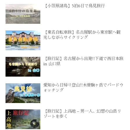
【小笠原諸島】5泊6日で鳥見旅行
【東名自転車旅】名古屋駅から東京駅へ観
光しながらサイクリング
【旅行記】名古屋から出発!!下道で西日本旅
in 山口県
愛知から日帰り登山!!木曽駒ヶ岳でバードウ
ォッチング
【旅行記】上高地 – 男一人、幻想の山岳リ
ゾートを歩く