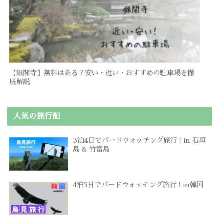
【銀閣寺】無料はある？安い・近い・おすすめの駐車場を徹
底解説
人気の旅行記
3泊4日でバードウォッチング旅行 ! in 石垣
島 & 竹富島
4泊5日でバードウォッチング旅行 ! in韓国