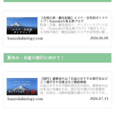
【全国の旅・観光記録】エリア・目的別ガイドマ
ップ｜Banzokuの鳥＆旅ブログ
鉄道・交通、観光地巡り、ディズニーリゾートな
ど、「Banzokuの鳥＆旅ブログ」で紹介してい
る全国の旅行・観光記録をエリアや目的別に整理
しました。あなたが行きたい場所の情報を、この
2026.06.08
banzokubiology.com
ガイドマップからスムーズに見つけていただけま
す。
夏休み・お盆の旅行に向けて！
【国内】避暑地や山？お盆のおすすめ旅行先はど
こ？選び方や注意点など徹底解説
お盆におすすめの国内旅行先を紹介。避暑地や山
は本当に快適なのか、旅行先の選び方や混雑状
況、注意点、比較的混雑を避けやすいおすすめス
ポットまで旅行前に役立つ情報を詳しく解説しま
2026.07.15
banzokubiology.com
す。