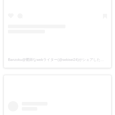
Banzoku@鷺師なwebライター(@sekisei24)がシェアした投稿