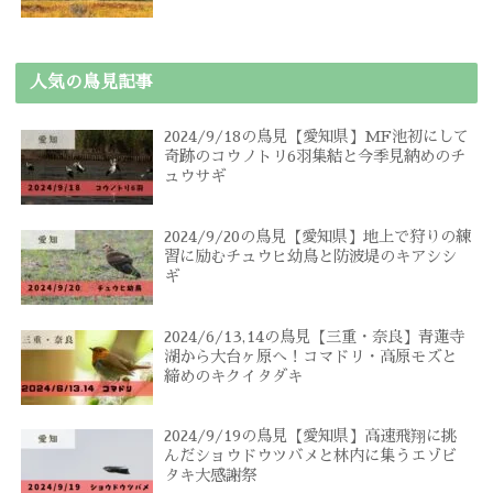
人気の鳥見記事
2024/9/18の鳥見【愛知県】MF池初にして
奇跡のコウノトリ6羽集結と今季見納めのチ
ュウサギ
2024/9/20の鳥見【愛知県】地上で狩りの練
習に励むチュウヒ幼鳥と防波堤のキアシシ
ギ
2024/6/13,14の鳥見【三重・奈良】青蓮寺
湖から大台ヶ原へ！コマドリ・高原モズと
締めのキクイタダキ
2024/9/19の鳥見【愛知県】高速飛翔に挑
んだショウドウツバメと林内に集うエゾビ
タキ大感謝祭