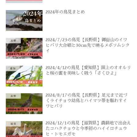
2024年の鳥見まとめ
2024/7/23の鳥見【長野県】御嶽山のイワ
ヒバリ大合唱と30cm先で囀るメボソムシク
イ
2024/4/12の鳥見【愛知県】頭上のオオルリ
と桜の蜜を美味しく吸う「さくひよ」
2024/8/17の鳥見【長野県】足元まで近づ
くライチョウ幼鳥とハイマツ帯を賑わすイ
ワヒバリ
2024/12/1の鳥見【滋賀県】農耕地で出会え
たコハクチョウと今季初のハイイロチュウ
ヒ・トモエガモ