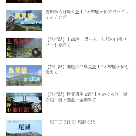
愛知から日帰り登山!!木曽駒ヶ岳でバードウ
ォッチング
【旅行記】上高地 – 男一人、幻想の山岳リ
ゾートを歩く
【旅行記】御嶽山で鳥見登山!!木曽駒ヶ岳も
添えて
【旅行記】世界遺産 高野山をめぐる旅｜奥
の院・壇上伽藍・金剛峯寺
一泊二日で行く! 尾瀬の旅