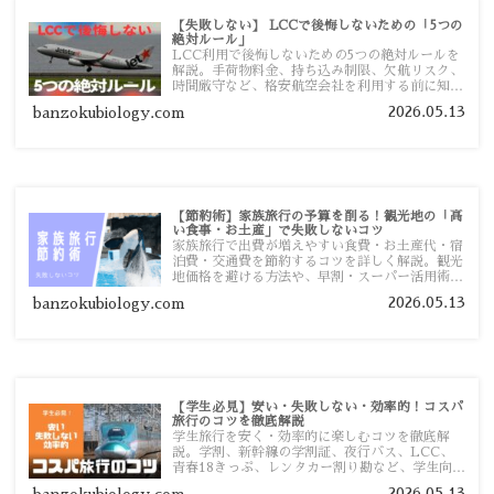
【失敗しない】 LCCで後悔しないための「5つの
絶対ルール」
LCC利用で後悔しないための5つの絶対ルールを
解説。手荷物料金、持ち込み制限、欠航リスク、
時間厳守など、格安航空会社を利用する前に知っ
ておきたい注意点を旅行者向けに詳しく紹介しま
2026.05.13
banzokubiology.com
す。
【節約術】家族旅行の予算を削る！観光地の「高
い食事・お土産」で失敗しないコツ
家族旅行で出費が増えやすい食費・お土産代・宿
泊費・交通費を節約するコツを詳しく解説。観光
地価格を避ける方法や、早割・スーパー活用術、
予算管理のポイントを紹介します。
2026.05.13
banzokubiology.com
【学生必見】安い・失敗しない・効率的！コスパ
旅行のコツを徹底解説
学生旅行を安く・効率的に楽しむコツを徹底解
説。学割、新幹線の学割証、夜行バス、LCC、
青春18きっぷ、レンタカー割り勘など、学生向け
の節約旅行術を詳しく紹介します。
2026.05.13