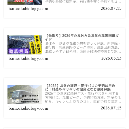
予約や最繁忙期料金、飛行機を安く予約するコ
ツ、高速道路の休日割引・深夜割引まで、損しな
2026.07.15
banzokubiology.com
い移動方法を分かりやすく解説します。
【先取り】2026年の夏休み＆お盆の混雑回避ガ
イド
夏休み・お盆の混雑予想を詳しく解説。新幹線・
飛行機・高速道路のピーク時間、渋滞回避方法、
混雑しやすい観光地、交通手段別の特徴まで旅行
者向けに分かりやすく紹介します。
2026.05.13
banzokubiology.com
【2026】お盆の高速・夜行バスの予約は早め
に！料金やギリギリの注意点など徹底解説
2026年のお盆に高速バス・夜行バスを利用する
方向けに、混雑ピーク、予約開始時期、料金の仕
組み、キャンセル待ちのコツ、直前予約の注意点
まで詳しく解説します。
2026.07.15
banzokubiology.com