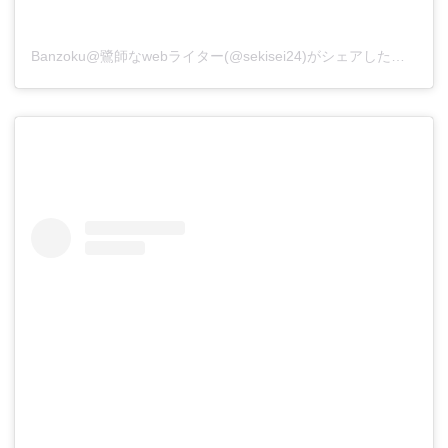
Banzoku@鷺師なwebライター(@sekisei24)がシェアした投稿