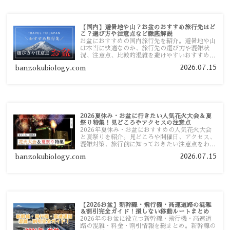
【国内】避暑地や山？お盆のおすすめ旅行先はど
こ？選び方や注意点など徹底解説
お盆におすすめの国内旅行先を紹介。避暑地や山
は本当に快適なのか、旅行先の選び方や混雑状
況、注意点、比較的混雑を避けやすいおすすめス
ポットまで旅行前に役立つ情報を詳しく解説しま
2026.07.15
banzokubiology.com
す。
2026夏休み・お盆に行きたい人気花火大会＆夏
祭り特集！見どころやアクセスの注意点
2026年夏休み・お盆におすすめの人気花火大会
と夏祭りを紹介。見どころや開催日、アクセス、
混雑対策、旅行前に知っておきたい注意点をわか
りやすく解説します。
2026.07.15
banzokubiology.com
【2026お盆】新幹線・飛行機・高速道路の混雑
＆割引完全ガイド！損しない移動ルートまとめ
2026年のお盆に役立つ新幹線・飛行機・高速道
路の混雑・料金・割引情報を総まとめ。新幹線の