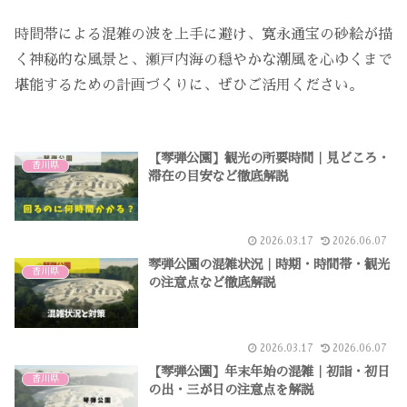
時間帯による混雑の波を上手に避け、寛永通宝の砂絵が描
く神秘的な風景と、瀬戸内海の穏やかな潮風を心ゆくまで
堪能するための計画づくりに、ぜひご活用ください。
【琴弾公園】観光の所要時間｜見どころ・
香川県
滞在の目安など徹底解説
2026.03.17
2026.06.07
琴弾公園の混雑状況｜時期・時間帯・観光
香川県
の注意点など徹底解説
2026.03.17
2026.06.07
【琴弾公園】年末年始の混雑｜初詣・初日
香川県
の出・三が日の注意点を解説