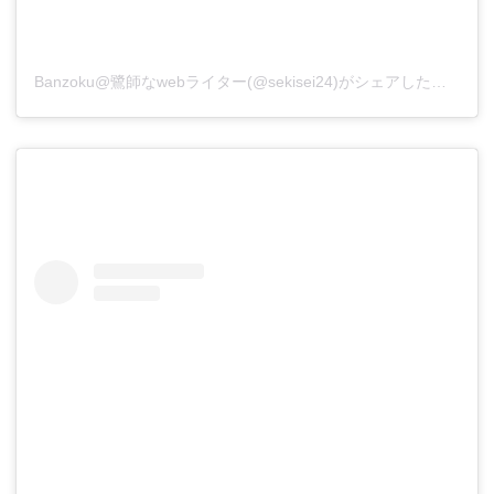
Banzoku@鷺師なwebライター(@sekisei24)がシェアした投稿