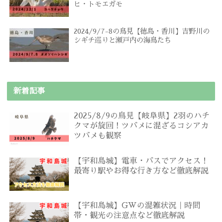
ヒ・トモエガモ
2024/9/7-8の鳥見【徳島・香川】吉野川の
シギチ巡りと瀬戸内の海鳥たち
新着記事
2025/8/9の鳥見【岐阜県】2羽のハチ
クマが旋回！ツバメに混ざるコシアカ
ツバメも観察
【宇和島城】電車・バスでアクセス！
最寄り駅やお得な行き方など徹底解説
【宇和島城】GWの混雑状況｜時間
帯・観光の注意点など徹底解説