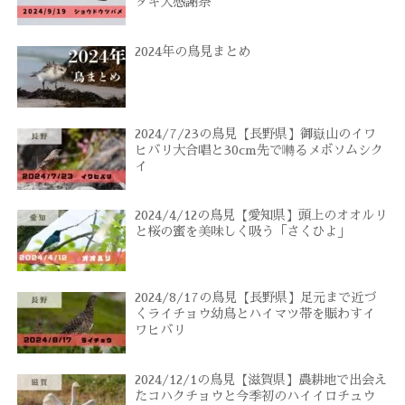
タキ大感謝祭
2024年の鳥見まとめ
2024/7/23の鳥見【長野県】御嶽山のイワ
ヒバリ大合唱と30cm先で囀るメボソムシク
イ
2024/4/12の鳥見【愛知県】頭上のオオルリ
と桜の蜜を美味しく吸う「さくひよ」
2024/8/17の鳥見【長野県】足元まで近づ
くライチョウ幼鳥とハイマツ帯を賑わすイ
ワヒバリ
2024/12/1の鳥見【滋賀県】農耕地で出会え
たコハクチョウと今季初のハイイロチュウ