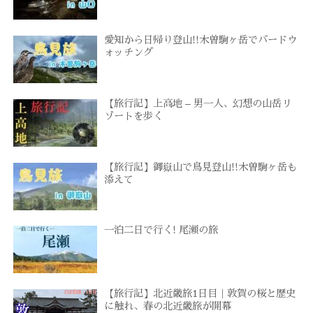
愛知から日帰り登山!!木曽駒ヶ岳でバードウ
ォッチング
【旅行記】上高地 – 男一人、幻想の山岳リ
ゾートを歩く
【旅行記】御嶽山で鳥見登山!!木曽駒ヶ岳も
添えて
一泊二日で行く! 尾瀬の旅
【旅行記】北近畿旅1日目｜敦賀の桜と歴史
に触れ、春の北近畿旅が開幕