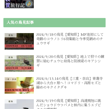
人気の鳥見記事
2024/9/18の鳥見【愛知県】MF池初にして
奇跡のコウノトリ6羽集結と今季見納めのチ
ュウサギ
2024/9/20の鳥見【愛知県】地上で狩りの練
習に励むチュウヒ幼鳥と防波堤のキアシシ
ギ
2024/6/13,14の鳥見【三重・奈良】青蓮寺
湖から大台ヶ原へ！コマドリ・高原モズと
締めのキクイタダキ
2024/9/19の鳥見【愛知県】高速飛翔に挑
んだショウドウツバメと林内に集うエゾビ