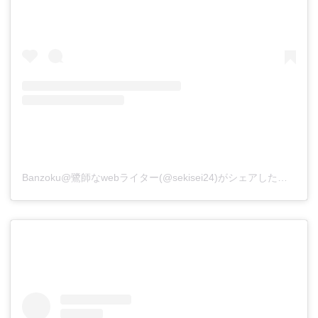
Banzoku@鷺師なwebライター(@sekisei24)がシェアした投稿