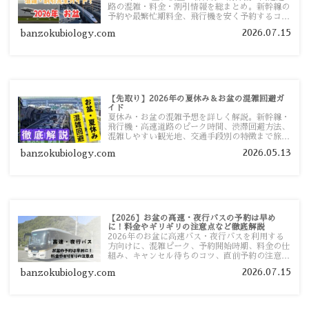
路の混雑・料金・割引情報を総まとめ。新幹線の
予約や最繁忙期料金、飛行機を安く予約するコ
ツ、高速道路の休日割引・深夜割引まで、損しな
2026.07.15
banzokubiology.com
い移動方法を分かりやすく解説します。
【先取り】2026年の夏休み＆お盆の混雑回避ガ
イド
夏休み・お盆の混雑予想を詳しく解説。新幹線・
飛行機・高速道路のピーク時間、渋滞回避方法、
混雑しやすい観光地、交通手段別の特徴まで旅行
者向けに分かりやすく紹介します。
2026.05.13
banzokubiology.com
【2026】お盆の高速・夜行バスの予約は早め
に！料金やギリギリの注意点など徹底解説
2026年のお盆に高速バス・夜行バスを利用する
方向けに、混雑ピーク、予約開始時期、料金の仕
組み、キャンセル待ちのコツ、直前予約の注意点
まで詳しく解説します。
2026.07.15
banzokubiology.com