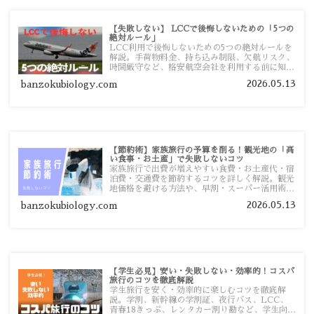
【失敗しない】 LCCで後悔しないための「5つの
絶対ルール」
LCC利用で後悔しないための5つの絶対ルールを
解説。手荷物料金、持ち込み制限、欠航リスク、
時間厳守など、格安航空会社を利用する前に知っ
ておきたい注意点を旅行者向けに詳しく紹介しま
2026.05.13
banzokubiology.com
す。
【節約術】家族旅行の予算を削る！観光地の「高
い食事・お土産」で失敗しないコツ
家族旅行で出費が増えやすい食費・お土産代・宿
泊費・交通費を節約するコツを詳しく解説。観光
地価格を避ける方法や、早割・スーパー活用術、
予算管理のポイントを紹介します。
2026.05.13
banzokubiology.com
【学生必見】安い・失敗しない・効率的！コスパ
旅行のコツを徹底解説
学生旅行を安く・効率的に楽しむコツを徹底解
説。学割、新幹線の学割証、夜行バス、LCC、
青春18きっぷ、レンタカー割り勘など、学生向け