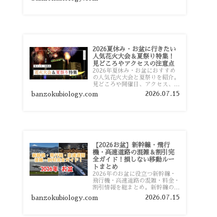
おすすめスポットまで旅行前に役
立つ情報を詳しく解説します。
2026夏休み・お盆に行きたい
人気花火大会＆夏祭り特集！
見どころやアクセスの注意点
2026年夏休み・お盆におすすめ
の人気花火大会と夏祭りを紹介。
見どころや開催日、アクセス、混
雑対策、旅行前に知っておきたい
2026.07.15
banzokubiology.com
注意点をわかりやすく解説しま
す。
【2026お盆】新幹線・飛行
機・高速道路の混雑＆割引完
全ガイド！損しない移動ルー
トまとめ
2026年のお盆に役立つ新幹線・
飛行機・高速道路の混雑・料金・
割引情報を総まとめ。新幹線の予
約や最繁忙期料金、飛行機を安く
2026.07.15
banzokubiology.com
予約するコツ、高速道路の休日割
引・深夜割引まで、損しない移動
方法を分かりやすく解説します。