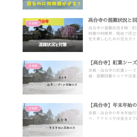
高台寺の混雑状況と
京都府
高台寺の混雑状況を桜・紅
時期や時間帯、現地で役立
光を楽しむための完全ガイ
【高台寺】紅葉シー
京都府
京都・高台寺の紅葉シーズ
報、混雑回避のコツや注意
【高台寺】年末年始
京都府
京都・高台寺の年末年始行
ツ、アクセスや注意点まで