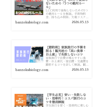
ないための「5つの絶対ルー
ル」
LCC利用で後悔しないための5つ
の絶対ルールを解説。手荷物料
金、持ち込み制限、欠航リスク、
時間厳守など、格安航空会社を利
2026.05.13
banzokubiology.com
用する前に知っておきたい注意点
を旅行者向けに詳しく紹介しま
す。
【節約術】家族旅行の予算を
削る！観光地の「高い食事・
お土産」で失敗しないコツ
家族旅行で出費が増えやすい食
費・お土産代・宿泊費・交通費を
節約するコツを詳しく解説。観光
地価格を避ける方法や、早割・ス
2026.05.13
banzokubiology.com
ーパー活用術、予算管理のポイン
トを紹介します。
【学生必見】安い・失敗しな
い・効率的！コスパ旅行のコ
ツを徹底解説
学生旅行を安く・効率的に楽しむ