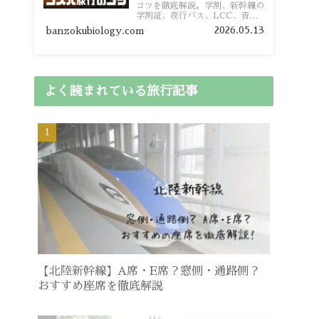
コツを徹底解説。学割、新幹線の
学割証、夜行バス、LCC、青春
18きっぷ、レンタカー割り勘な
2026.05.13
banzokubiology.com
ど、学生向けの節約旅行術を詳し
く紹介します。
よく読まれている旅行記事
【北陸新幹線】A席・E席？窓側・通路側？
おすすめ座席を徹底解説