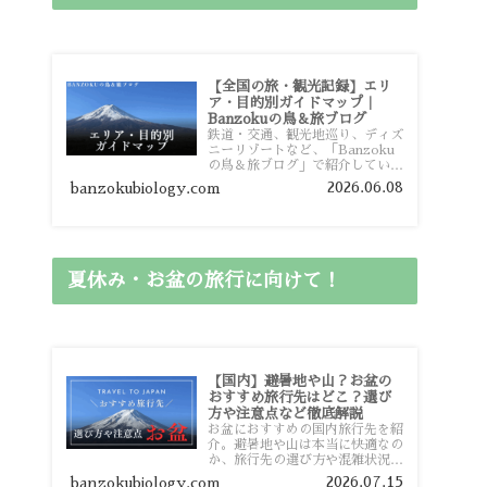
【全国の旅・観光記録】エリ
ア・目的別ガイドマップ｜
Banzokuの鳥＆旅ブログ
鉄道・交通、観光地巡り、ディズ
ニーリゾートなど、「Banzoku
の鳥＆旅ブログ」で紹介している
全国の旅行・観光記録をエリアや
2026.06.08
banzokubiology.com
目的別に整理しました。あなたが
行きたい場所の情報を、このガイ
ドマップからスムーズに見つけて
いただけます。
夏休み・お盆の旅行に向けて！
【国内】避暑地や山？お盆の
おすすめ旅行先はどこ？選び
方や注意点など徹底解説
お盆におすすめの国内旅行先を紹
介。避暑地や山は本当に快適なの
か、旅行先の選び方や混雑状況、
注意点、比較的混雑を避けやすい
2026.07.15
banzokubiology.com