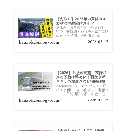
【先取り】2026年の夏休み＆
お盆の混雑回避ガイド
夏休み・お盆の混雑予想を詳しく
解説。新幹線・飛行機・高速道路
のピーク時間、渋滞回避方法、混
雑しやすい観光地、交通手段別の
2026.05.13
banzokubiology.com
特徴まで旅行者向けに分かりやす
く紹介します。
【2026】お盆の高速・夜行バ
スの予約は早めに！料金やギ
リギリの注意点など徹底解説
2026年のお盆に高速バス・夜行
バスを利用する方向けに、混雑ピ
ーク、予約開始時期、料金の仕組
み、キャンセル待ちのコツ、直前
2026.07.15
banzokubiology.com
予約の注意点まで詳しく解説しま
す。
【失敗しない】 LCCで後悔し